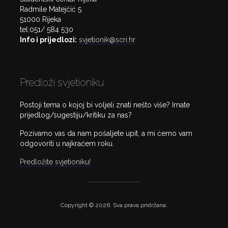
Radmile Matejčić 5
51000 Rijeka
tel:051/ 584 530
Info i prijedlozi:
svjetionik@scri.hr
Predloži svjetioniku
Postoji tema o kojoj bi voljeli znati nešto više? Imate
prijedlog/sugestiju/kritiku za nas?
Pozivamo vas da nam pošaljete upit, a mi ćemo vam
odgovoriti u najkraćem roku.
Predložite svjetioniku!
Copyright © 2026. Sva prava pridržana.