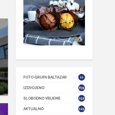
FOTO GRUPA BALTAZAR
11
IZDVOJENO
839
SLOBODNO VRIJEME
152
AKTUALNO
125