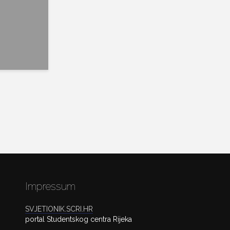
Impressum
SVJETIONIK.SCRI.HR
portal Studentskog centra Rijeka