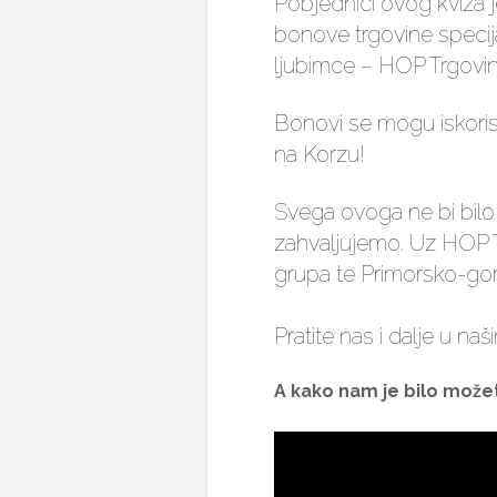
Pobjednici ovog kviza j
bonove trgovine specij
ljubimce – HOP Trgovine
Bonovi se mogu iskorist
na Korzu!
Svega ovoga ne bi bilo
zahvaljujemo. Uz HOP T
grupa te Primorsko-gor
Pratite nas i dalje u na
A kako nam je bilo možet