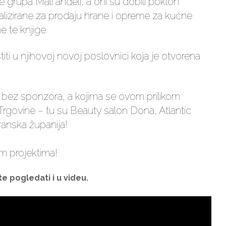
e grupa Mali anđeli, a oni su dobili poklon
alizirane za prodaju hrane i opreme za kućne
 te knjige.
iti u njihovoj novoj poslovnici koja je otvorena
 bez sponzora, a kojima se ovom prilikom
rgovine – tu su Beauty salon Dona, Atlantic
anska županija!
šim projektima!
e pogledati i u videu.