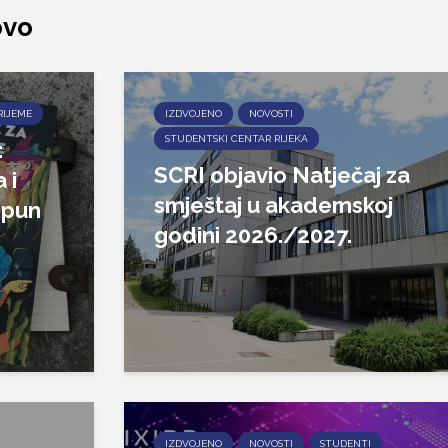
ovo
RIJEME
IZDVOJENO
NOVOSTI
STUDENTSKI CENTAR RIJEKA
:
SCRI objavio Natječaj za
 i
smještaj u akademskoj
epun
godini 2026./2027.
IZDVOJENO
NOVOSTI
STUDENTI