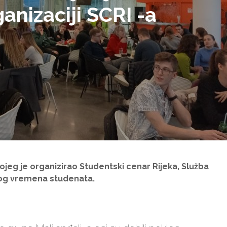
ganizaciji SCRI -a
 kojeg je organizirao Studentski cenar Rijeka, Služba
nog vremena studenata.