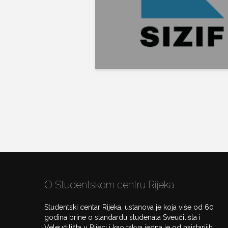
O Studentskom centru Rijeka
Studentski centar Rijeka, ustanova je koja više od 60
godina brine o standardu studenata Sveučilišta i
Veleučilišta u Rijeci i kao takva jedna je od najstarijih