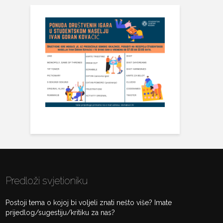
Predloži svjetioniku
Postoji tema o kojoj bi voljeli znati nešto više? Imate
prijedlog/sugestiju/kritiku za nas?