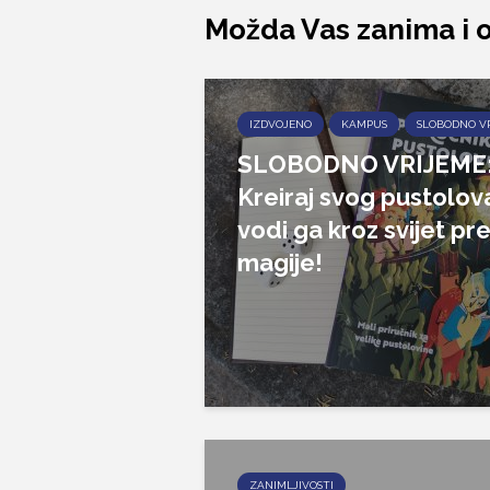
Možda Vas zanima i 
IZDVOJENO
KAMPUS
SLOBODNO V
SLOBODNO VRIJEME
Kreiraj svog pustolova
vodi ga kroz svijet pr
magije!
ZANIMLJIVOSTI