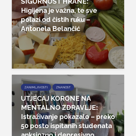
SIGURNOST HRANE:
Higijena je važna, te sve
polazi od čistih ruku –
Antonela Belančić
ZANIMLJIVOSTI
ZNANOST
UTJECAJ KORONE NA
MENTALNO ZDRAVLJE:
Istraživanje pokazalo – preko
50 posto ispitanih studenata
anksiozno i depresivno