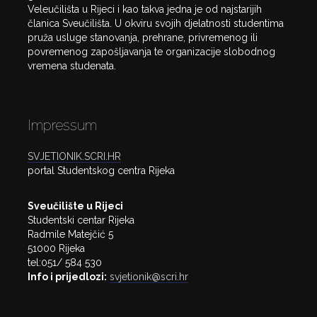
Veleučilišta u Rijeci i kao takva jedna je od najstarijih
članica Sveučilišta. U okviru svojih djelatnosti studentima
pruža usluge stanovanja, prehrane, privremenog ili
povremenog zapošljavanja te organizacije slobodnog
vremena studenata.
Impressum
SVJETIONIK.SCRI.HR
portal Studentskog centra Rijeka
Sveučilište u Rijeci
Studentski centar Rijeka
Radmile Matejčić 5
51000 Rijeka
tel:051/ 584 530
Info i prijedlozi:
svjetionik@scri.hr