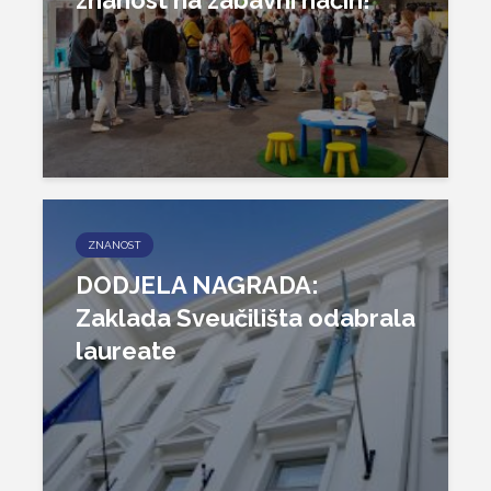
znanost na zabavni način!
ZNANOST
DODJELA NAGRADA:
Zaklada Sveučilišta odabrala
laureate