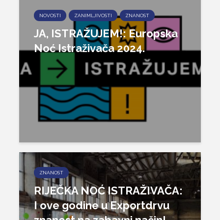
NOVOSTI
ZANIMLJIVOSTI
ZNANOST
JA, ISTRAŽUJEM!: Europska
Noć Istraživača 2024.
ZNANOST
RIJEČKA NOĆ ISTRAŽIVAČA:
I ove godine u Exportdrvu