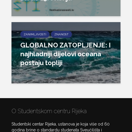
ZANIMLJIVOSTI
ZNANOST
GLOBALNO ZATOPLJENJE: I
najhladniji dijelovi oceana
postaju topliji
O Studentskom centru Rijeka
Studentski centar Rijeka, ustanova je koja više od 60
godina brine o standardu studenata Sveučilišta i