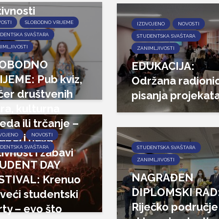
ivnosti
OSTI
SLOBODNO VRIJEME
IZDVOJENO
NOVOSTI
DENTSKA SVAŠTARA
STUDENTSKA SVAŠTARA
IMLJIVOSTI
ZANIMLJIVOSTI
LOBODNO
EDUKACIJA:
IJEME: Pub kviz,
Održana radioni
čer društvenih
pisanja projekat
ra, kulturna
jeda ili trčanje –
aberi našu
VOJENO
NOVOSTI
DENTSKA SVAŠTARA
STUDENTSKA SVAŠTARA
ivnost i zabavi
ZANIMLJIVOSTI
UDENT DAY
!
NAGRAĐEN
STIVAL: Krenuo
DIPLOMSKI RAD
jveći studentski
Riječko područje
rty – evo što