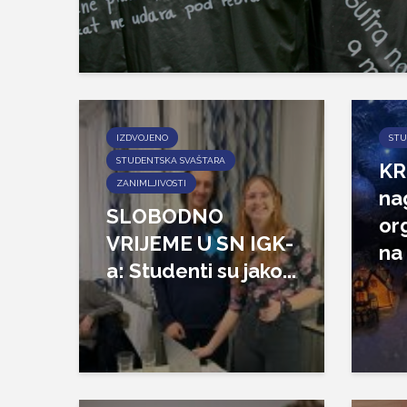
IZDVOJENO
STU
STUDENTSKA SVAŠTARA
KR
ZANIMLJIVOSTI
na
SLOBODNO
or
VRIJEME U SN IGK-
na
a: Studenti su jako...