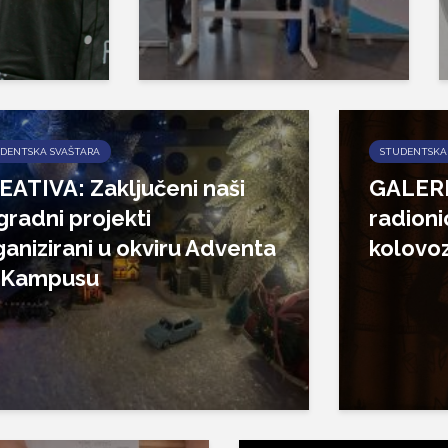
DENTSKA SVAŠTARA
STUDENTSKA
EATIVA: Zaključeni naši
GALERIJ
gradni projekti
radioni
ganizirani u okviru Adventa
kolovo
 Kampusu