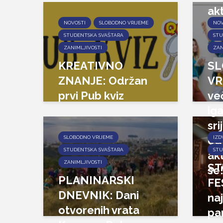
akt
NOVOSTI
SLOBODNO VRIJEME
NOV
STUDENTSKA SVAŠTARA
STU
ZANIMLJIVOSTI
ZAN
KREATIVNO
S
ZNANJE: Održan
VR
prvi Pub kviz
ve
iga
sri
od
SLOBODNO VRIJEME
IZD
STUDENTSKA SVAŠTARA
STU
akt
ZANIMLJIVOSTI
ST
se
PLANINARSKI
FE
DNEVNIK: Dani
na
otvorenih vrata
pa