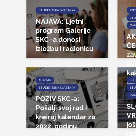
STUDENTSKA SVAŠTARA
IZD
STU
NAJAVA: Ljetni
ZAN
program Galerije
AK
SKC -a donosi
ČE
izložbu i radionicu
zav
ovo
kak
sp
MOZAIK
SLO
STUDENTSKA SVAŠTARA
STU
ZAN
POZIV SKC-a:
S
Pošalji svoj rad i
VR
kreiraj kalendar za
jo
2022. godinu
ra