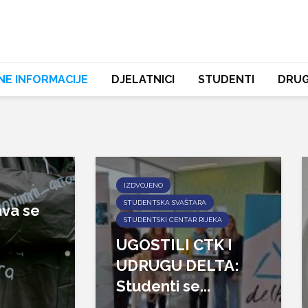
NE INFORMACIJE
DJELATNICI
STUDENTI
DRUG
IZDVOJENO
STUDENTSKA SVAŠTARA
va se
STUDENTSKI CENTAR RIJEKA
UGOSTILI CTK I
UDRUGU DELTA:
Studenti se...