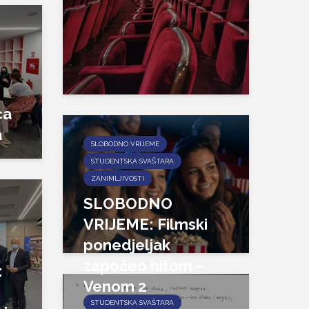
ca
a
SLOBODNO VRIJEME
STUDENTSKA SVAŠTARA
ZANIMLJIVOSTI
SLOBODNO
VRIJEME: Filmski
ponedjeljak
započeo hitom –
:
Venom 2
STUDENTSKA SVAŠTARA