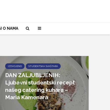
I O NAMA
IZDVOJENO
STUDENTSKA SVAŠTARA
DAN ZALJUBLJENIH:
Ljubavni studentski recept
našeg catering kuhara –
Maria Kamenara