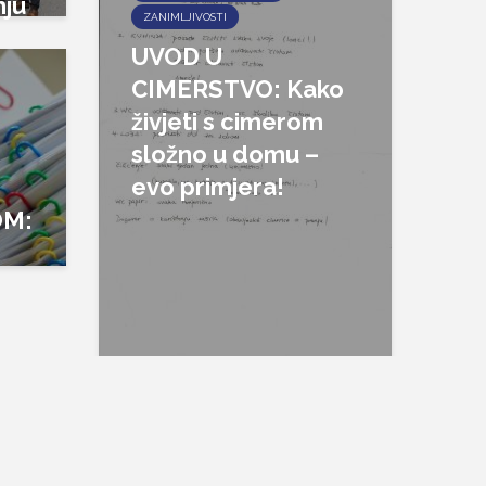
nju
ZANIMLJIVOSTI
UVOD U
CIMERSTVO: Kako
živjeti s cimerom
složno u domu –
evo primjera!
OM: