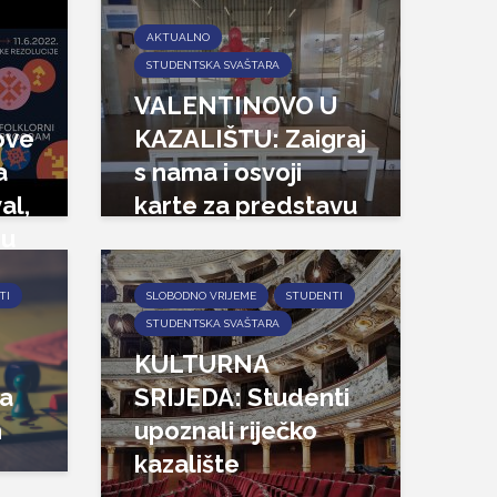
AKTUALNO
STUDENTSKA SVAŠTARA
VALENTINOVO U
ove
KAZALIŠTU: Zaigraj
a
s nama i osvoji
al,
karte za predstavu
ju
TI
SLOBODNO VRIJEME
STUDENTI
STUDENTSKA SVAŠTARA
KULTURNA
a
SRIJEDA: Studenti
h
upoznali riječko
kazalište