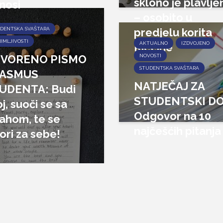
sklono je plavlje
nosi
– osobito u
DENTSKA SVAŠTARA
predjelu korita
IMLJIVOSTI
AKTUALNO
IZDVOJENO
Rječine
VORENO PISMO
NOVOSTI
STUDENTSKA SVAŠTARA
ASMUS
NATJEČAJ ZA
UDENTA: Budi
STUDENTSKI D
j, suoči se sa
Odgovor na 10
rahom, te se
najčešćih pitanja
ori za sebe!