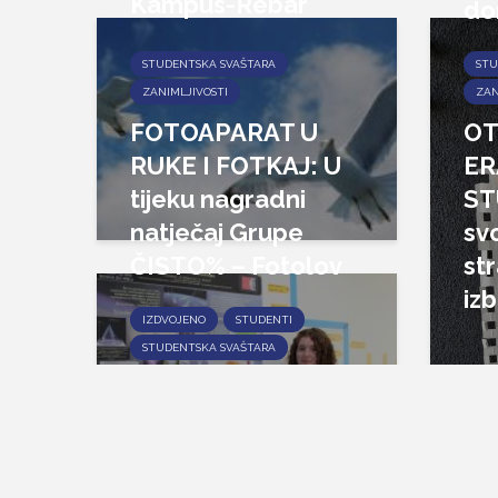
Kampus-Rebar
do
STUDENTSKA SVAŠTARA
STU
ZANIMLJIVOSTI
ZAN
FOTOAPARAT U
OT
RUKE I FOTKAJ: U
ER
tijeku nagradni
ST
natječaj Grupe
svo
ČISTO% – Fotolov
st
izb
IZDVOJENO
STUDENTI
STUDENTSKA SVAŠTARA
PREDSJEDNICA
SZOFRI VIKTORIJA
VUJIĆ: Za studij
treba odabrati ono