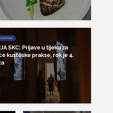
 SVAŠTARA
A SKC: Prijave u tijeku za
ce kustoske prakse, rok je 4.
za