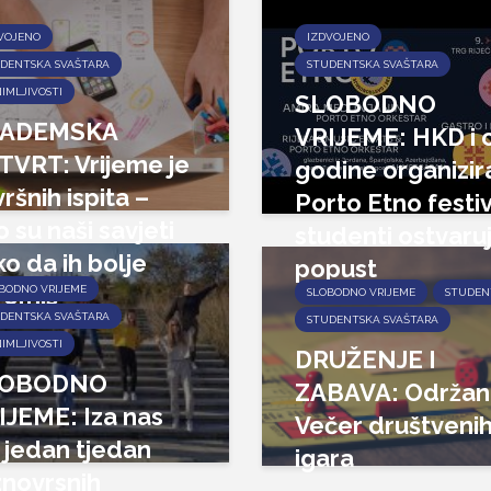
VOJENO
IZDVOJENO
DENTSKA SVAŠTARA
STUDENTSKA SVAŠTARA
IMLJIVOSTI
SLOBODNO
ADEMSKA
VRIJEME: HKD i 
TVRT: Vrijeme je
godine organizir
ršnih ispita –
Porto Etno festiv
 su naši savjeti
studenti ostvaru
o da ih bolje
popust
remiš
BODNO VRIJEME
SLOBODNO VRIJEME
STUDEN
DENTSKA SVAŠTARA
STUDENTSKA SVAŠTARA
IMLJIVOSTI
DRUŽENJE I
LOBODNO
ZABAVA: Održan
IJEME: Iza nas
Večer društveni
š jedan tjedan
igara
znovrsnih