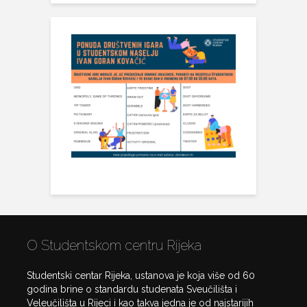
O Studentskom centru Rijeka
Studentski centar Rijeka, ustanova je koja više od 60
godina brine o standardu studenata Sveučilišta i
Veleučilišta u Rijeci i kao takva jedna je od najstarijih