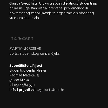
članica Sveučilišta. U okviru svojih djelatnosti studentima
pruža usluge stanovanja, prehrane, privremenog ili
povremenog zapošljavanja te organizacije slobodnog
vremena studenata.
Impressum
SVJETIONIK.SCRI.HR
portal Studentskog centra Rijeka
Sveučilište u Rijeci
Studentski centar Rijeka
Radmile Matejčić 5
51000 Rijeka
tel:051/ 584 530
Info i prijedlozi:
svjetionik@scri.hr