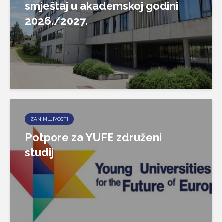
smještaj u akademskoj godini
2026./2027.
ZANIMLJIVOSTI
Potpore za YUFE združeni
studij