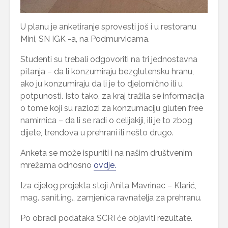
U planu je anketiranje sprovesti još i u restoranu
Mini, SN IGK -a, na Podmurvicama.
Studenti su trebali odgovoriti na tri jednostavna
pitanja – da li konzumiraju bezglutensku hranu,
ako ju konzumiraju da li je to djelomično ili u
potpunosti. Isto tako, za kraj tražila se informacija
o tome koji su razlozi za konzumaciju gluten free
namirnica – da li se radi o celijakiji, ili je to zbog
dijete, trendova u prehrani ili nešto drugo.
Anketa se može ispuniti i na našim društvenim
mrežama odnosno
ovdje.
Iza cijelog projekta stoji Anita Mavrinac – Klarić,
mag. sanit.ing., zamjenica ravnatelja za prehranu.
Po obradi podataka SCRI će objaviti rezultate.