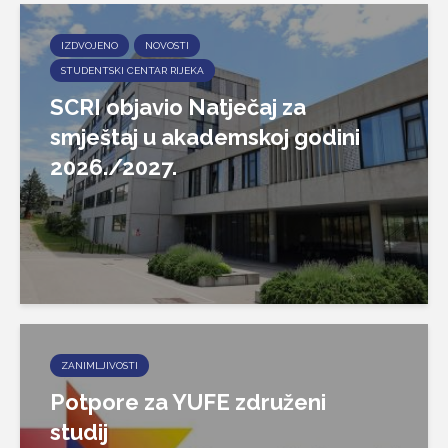
IZDVOJENO
NOVOSTI
STUDENTSKI CENTAR RIJEKA
SCRI objavio Natječaj za
smještaj u akademskoj godini
2026./2027.
ZANIMLJIVOSTI
Potpore za YUFE združeni
studij