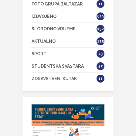
FOTO GRUPA BALTAZAR
11
IZDVOJENO
839
SLOBODNO VRIJEME
152
AKTUALNO
125
SPORT
13
STUDENTSKA SVAŠTARA
42
ZDRAVSTVENI KUTAK
11