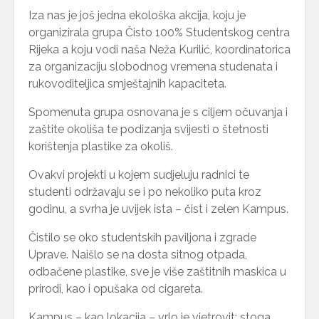
Iza nas je još jedna ekološka akcija, koju je
organizirala grupa Čisto 100% Studentskog centra
Rijeka a koju vodi naša Neža Kurilić, koordinatorica
za organizaciju slobodnog vremena studenata i
rukovoditeljica smještajnih kapaciteta.
Spomenuta grupa osnovana je s ciljem očuvanja i
zaštite okoliša te podizanja svijesti o štetnosti
korištenja plastike za okoliš.
Ovakvi projekti u kojem sudjeluju radnici te
studenti održavaju se i po nekoliko puta kroz
godinu, a svrha je uvijek ista – čist i zelen Kampus.
Čistilo se oko studentskih paviljona i zgrade
Uprave. Naišlo se na dosta sitnog otpada,
odbačene plastike, sve je više zaštitnih maskica u
prirodi, kao i opušaka od cigareta.
Kampus – kao lokacija – vrlo je vjetrovit; stoga