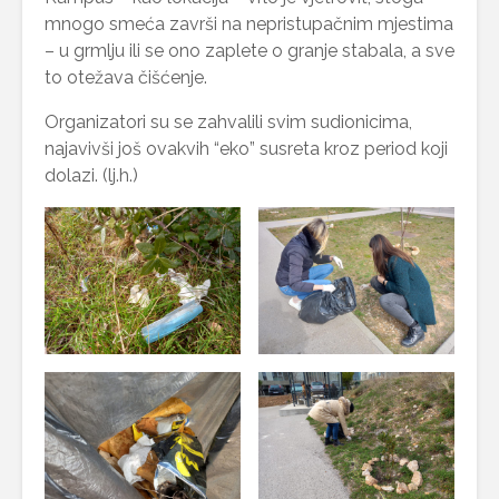
mnogo smeća završi na nepristupačnim mjestima
– u grmlju ili se ono zaplete o granje stabala, a sve
to otežava čišćenje.
Organizatori su se zahvalili svim sudionicima,
najavivši još ovakvih “eko” susreta kroz period koji
dolazi. (lj.h.)