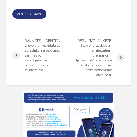
VIDI SVE OBJAVE
RAVNATELJ CENTRA:
REZULTATI ANKETE:
U svoja tri mandata sa
Studenti zadovoljni
suradnicima osigurao
smještajem,
sam razvoj,
prehranom i
zapošljavanje i
ljubaznošću osoblja –
povećani standard
za slobodno vrijeme
studentima
žele raznovrsne
aktivnosti