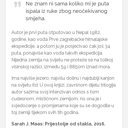
Ne znam ni sama koliko mi je puta
ispala iz ruke zbog neočekivanog
smijeha.
Autor je prvi puta otputovao u Nepal 1982.
godine, kao vođa Prve zagrebačke himalajske
ekspedicije, a potom ju je posjećivao čak još 34
puta, ponajviše kao vođa takvih ekspedicija.
Nijedna zemlja na svijetu ne proteže se na tolikoj
visinskoj razlici, između 59 i 8850m iznad mora.
Ima najviše jezero, najvišu dolinu i najdublji kanjon
na svijetu itd. U ovoj knjizi, završnom dijelu trilogije,
autor sažima svoj intenzivan odnos s tom
čudesnom, mističnom zemljom, no ona je i
svjedočenje o promjenama koje su se dogodile u
toj zemlji tijekom svih tih godina.
Sarah J. Maas: Prijestolje od stakla, 2016.