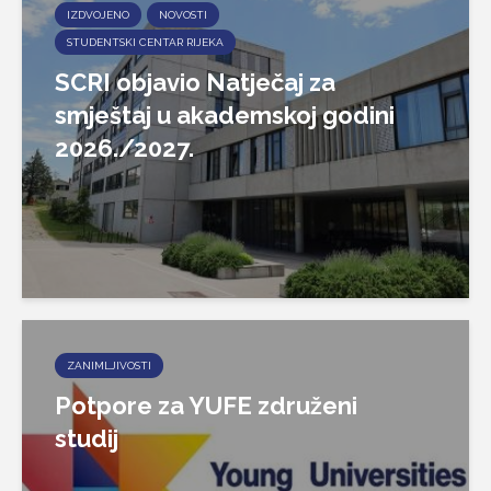
IZDVOJENO
NOVOSTI
STUDENTSKI CENTAR RIJEKA
SCRI objavio Natječaj za
smještaj u akademskoj godini
2026./2027.
ZANIMLJIVOSTI
Potpore za YUFE združeni
studij