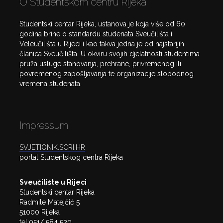
O Studentskom centru Rijeka
Studentski centar Rijeka, ustanova je koja više od 60
godina brine o standardu studenata Sveučilišta i
Veleučilišta u Rijeci i kao takva jedna je od najstarijih
članica Sveučilišta. U okviru svojih djelatnosti studentima
pruža usluge stanovanja, prehrane, privremenog ili
povremenog zapošljavanja te organizacije slobodnog
vremena studenata.
Impressum
SVJETIONIK.SCRI.HR
portal Studentskog centra Rijeka
Sveučilište u Rijeci
Studentski centar Rijeka
Radmile Matejčić 5
51000 Rijeka
tel:051/ 584 530