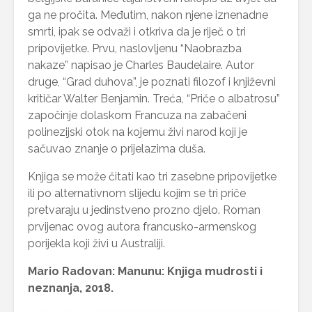
ga ne pročita. Međutim, nakon njene iznenadne
smrti, ipak se odvaži i otkriva da je riječ o tri
pripovijetke. Prvu, naslovljenu “Naobrazba
nakaze” napisao je Charles Baudelaire. Autor
druge, “Grad duhova”, je poznati filozof i književni
kritičar Walter Benjamin. Treća, “Priče o albatrosu”
započinje dolaskom Francuza na zabačeni
polinezijski otok na kojemu živi narod koji je
sačuvao znanje o prijelazima duša.
Knjiga se može čitati kao tri zasebne pripovijetke
ili po alternativnom slijedu kojim se tri priče
pretvaraju u jedinstveno prozno djelo. Roman
prvijenac ovog autora francusko-armenskog
porijekla koji živi u Australiji.
Mario Radovan: Manunu: Knjiga mudrosti i
neznanja, 2018.