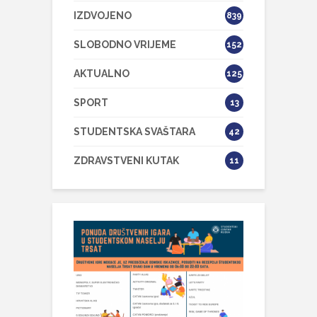
IZDVOJENO
839
SLOBODNO VRIJEME
152
AKTUALNO
125
SPORT
13
STUDENTSKA SVAŠTARA
42
ZDRAVSTVENI KUTAK
11