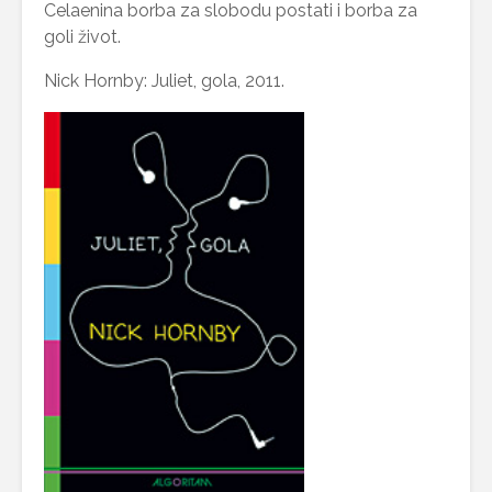
Celaenina borba za slobodu postati i borba za
goli život.
Nick Hornby: Juliet, gola, 2011.