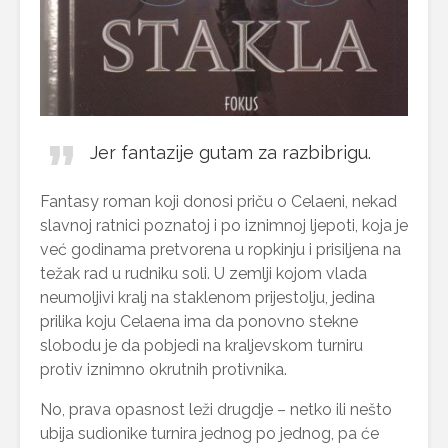
Jer fantazije gutam za razbibrigu.
Fantasy roman koji donosi priču o Celaeni, nekad
slavnoj ratnici poznatoj i po iznimnoj ljepoti, koja je
već godinama pretvorena u ropkinju i prisiljena na
težak rad u rudniku soli. U zemlji kojom vlada
neumoljivi kralj na staklenom prijestolju, jedina
prilika koju Celaena ima da ponovno stekne
slobodu je da pobjedi na kraljevskom turniru
protiv iznimno okrutnih protivnika.
No, prava opasnost leži drugdje – netko ili nešto
ubija sudionike turnira jednog po jednog, pa će