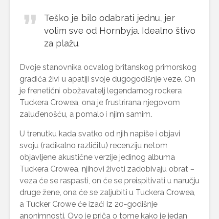
Teško je bilo odabrati jednu, jer
volim sve od Hornbyja. Idealno štivo
za plažu.
Dvoje stanovnika ocvalog britanskog primorskog
gradića živi u apatiji svoje dugogodišnje veze. On
je frenetični obožavatelj legendarnog rockera
Tuckera Crowea, ona je frustrirana njegovom
zaluđenošću, a pomalo i njim samim.
U trenutku kada svatko od njih napiše i objavi
svoju (radikalno različitu) recenziju netom
objavljene akustične verzije jedinog albuma
Tuckera Crowea, njihovi životi zadobivaju obrat –
veza će se raspasti, on će se preispitivati u naručju
druge žene, ona će se zaljubiti u Tuckera Crowea,
a Tucker Crowe će izaći iz 20-godišnje
anonimnosti. Ovo je priča o tome kako je jedan