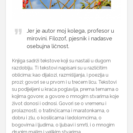
Jer je autor moj kolega, profesor u
mirovini. Filozof, pjesnik i nadasve
osebujna ličnost.
Knjiga sadrži tekstove koji su nastali u dugom
razdoblju. Ti tekstovi napisani su u različitim
oblicima: kao dijalozi, razmišljanja, i poezija u
prozi; govori se u prvom i u trećem licu. Tekstovi
su podijeljeni u kraća poglavlja, prema temama o
kojima govore; a govore o mnogim stvarima koje
život donosi i odnosi. Govori se o vremenu i
prolaznosti, o tratinčicama i maratonkama, o
dobru i zlu, o kosilicama i ledolomcima, o
bogovima i ljudima, o ljubavi i smrti, i o mnogim
drugim malim i velikim stvarima.