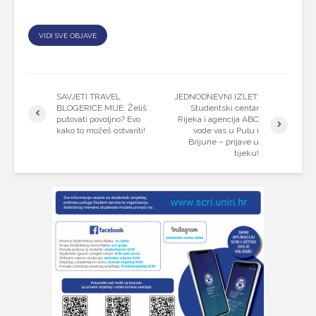
VIDI SVE OBJAVE
SAVJETI TRAVEL
JEDNODNEVNI IZLET:
BLOGERICE MIJE: Želiš
Studentski centar
putovati povoljno? Evo
Rijeka i agencija ABC
kako to možeš ostvariti!
vode vas u Pulu i
Brijune – prijave u
tijeku!