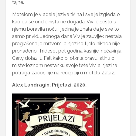
tajne.
Motelom je vladala jeziva tišina i sve je izgledalo
kao da se ondje ništa ne događa. Viv je često u
njemu boravila noću i jedina je znala da je sve to
samo privid. Jednoga dana Viv je zauvijek nestala,
proglašena je mrtvom, a njezino tijelo nikada nije
pronađeno. Trideset pet godina kasnije, nećakinja
Carly dolazi u Fell kako bi otkrila pravu istinu o
misterioznom nestanku svoje tete Viv, a njezina
potraga započinje na recepciji u motelu Zalaz…
Alex Landragin: Prijelazi, 2020.