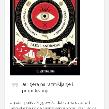
Jer tjera na razmišljanje i
propitkivanje.
Ugledni pariški knjigoveža dobiva na uvez od
belgijske barunice tajanstveni rukopis uz uvjet da