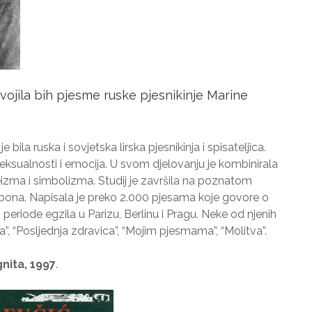
dvojila bih pjesme ruske pjesnikinje Marine
bila ruska i sovjetska lirska pjesnikinja i spisateljica.
ksualnosti i emocija. U svom djelovanju je kombinirala
izma i simbolizma. Studij je završila na poznatom
bona. Napisala je preko 2.000 pjesama koje govore o
iz periode egzila u Parizu, Berlinu i Pragu. Neke od njenih
”, “Posljednja zdravica”, “Mojim pjesmama”, “Molitva”.
nita, 1997
.