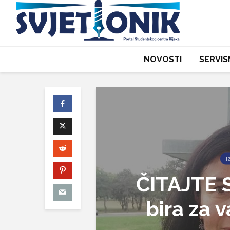
NOVOSTI
SERVIS
I
ČITAJTE 
bira za 