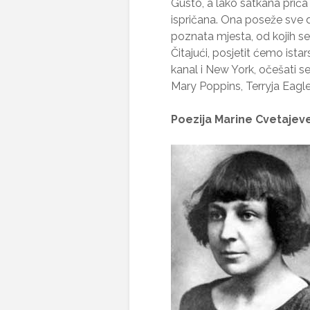
Gusto, a lako satkana priča 
ispričana. Ona poseže sve d
poznata mjesta, od kojih se
Čitajući, posjetit ćemo ista
kanal i New York, očešati s
Mary Poppins, Terryja Eagle
Poezija Marine Cvetajev