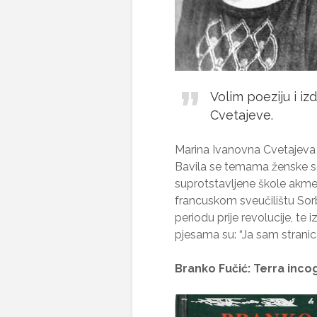
Volim poeziju i iz
Cvetajeve.
Marina Ivanovna Cvetajeva je 
Bavila se temama ženske se
suprotstavljene škole akme
francuskom sveučilištu Sor
periodu prije revolucije, te 
pjesama su: “Ja sam stranica
Branko Fučić: Terra incog