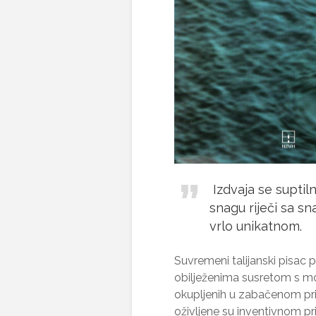
Izdvaja se suptil
snagu riječi sa sn
vrlo unikatnom.
Suvremeni talijanski pisac
obilježenima susretom s mor
okupljenih u zabačenom pri
oživljene su inventivnom 