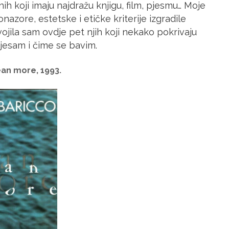
h koji imaju najdražu knjigu, film, pjesmu… Moje
onazore, estetske i etičke kriterije izgradile
vojila sam ovdje pet njih koji nekako pokrivaju
 jesam i čime se bavim.
an more, 1993.