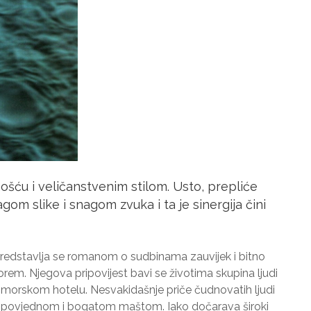
nošću i veličanstvenim stilom. Usto, prepliće
agom slike i snagom zvuka i ta je sinergija čini
 predstavlja se romanom o sudbinama zauvijek i bitno
em. Njegova pripovijest bavi se životima skupina ljudi
morskom hotelu. Nesvakidašnje priče čudnovatih ljudi
pripovjednom i bogatom maštom. Iako dočarava široki