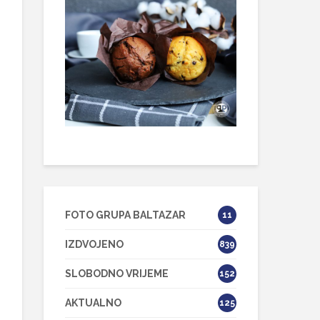
FOTO GRUPA BALTAZAR
11
IZDVOJENO
839
SLOBODNO VRIJEME
152
AKTUALNO
125