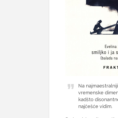
Na najmaestralniji
vremenske dimenzij
kadšto disonantno
najčešće vidim.