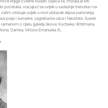
nove knjige Eveline Rudan, osjeća se, morala je biti
o početaka, vraćajući se uvijek u sadašnje trenutke i na
 zatim otiskuje uvijek u novi obilazak elipse pamćenja.
rska polja i šumarke, zagrebačke ulice i fakultete, Sueski
e ramenom o cijelu galeriju likova: Kocbeka, Whitmana,
tona, Dantea, Viktora Emanuela III…
e