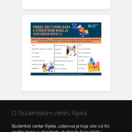
O Studentskom centru Rijeka
Studentski centar Rijeka, ustanova je koja više od 60