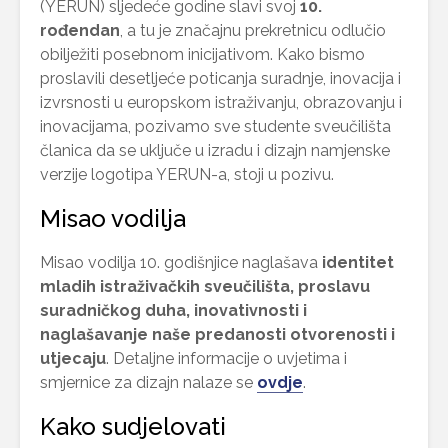
(YERUN) sljedeće godine slavi svoj
10.
rođendan
, a tu je značajnu prekretnicu odlučio
obilježiti posebnom inicijativom. Kako bismo
proslavili desetljeće poticanja suradnje, inovacija i
izvrsnosti u europskom istraživanju, obrazovanju i
inovacijama, pozivamo sve studente sveučilišta
članica da se uključe u izradu i dizajn namjenske
verzije logotipa YERUN-a, stoji u pozivu.
Misao vodilja
Misao vodilja 10. godišnjice naglašava
identitet
mladih istraživačkih sveučilišta, proslavu
suradničkog duha, inovativnosti i
naglašavanje naše predanosti otvorenosti i
utjecaju
. Detaljne informacije o uvjetima i
smjernice za dizajn nalaze se
ovdje
.
Kako sudjelovati