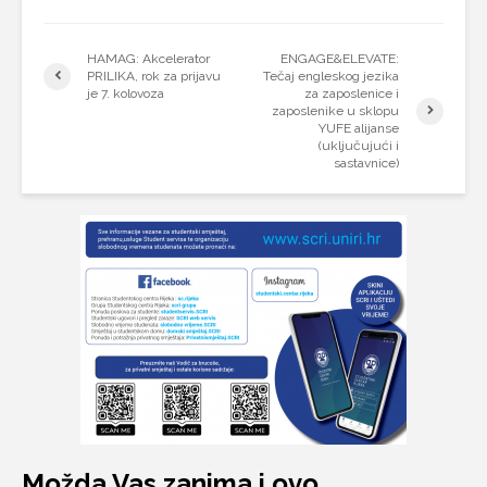
HAMAG: Akcelerator
ENGAGE&ELEVATE:
PRILIKA, rok za prijavu
Tečaj engleskog jezika
je 7. kolovoza
za zaposlenice i
zaposlenike u sklopu
YUFE alijanse
(uključujući i
sastavnice)
Možda Vas zanima i ovo