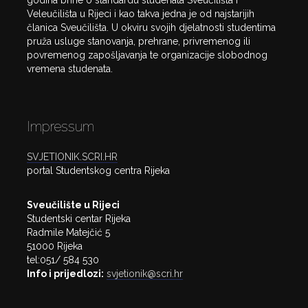
godina brine o standardu studenata Sveučilišta i
Veleučilišta u Rijeci i kao takva jedna je od najstarijih
članica Sveučilišta. U okviru svojih djelatnosti studentima
pruža usluge stanovanja, prehrane, privremenog ili
povremenog zapošljavanja te organizacije slobodnog
vremena studenata.
Impressum
SVJETIONIK.SCRI.HR
portal Studentskog centra Rijeka
Sveučilište u Rijeci
Studentski centar Rijeka
Radmile Matejčić 5
51000 Rijeka
tel:051/ 584 530
Info i prijedlozi:
svjetionik@scri.hr