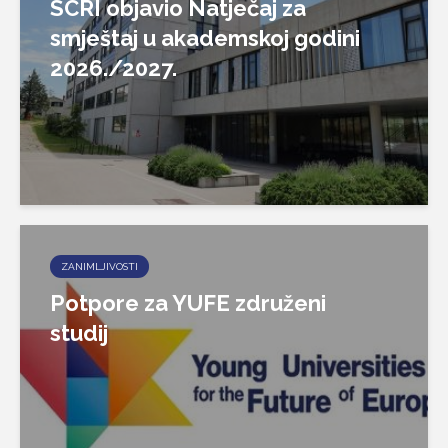
SCRI objavio Natječaj za
smještaj u akademskoj godini
2026./2027.
ZANIMLJIVOSTI
Potpore za YUFE združeni
studij