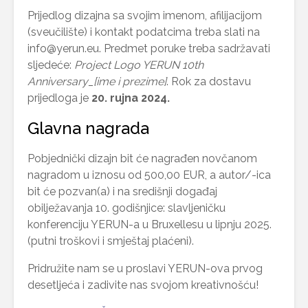
Prijedlog dizajna sa svojim imenom, afilijacijom
(sveučilište) i kontakt podatcima treba slati na
info@yerun.eu. Predmet poruke treba sadržavati
sljedeće:
Project Logo YERUN 10th
Anniversary_[ime i prezime]
. Rok za dostavu
prijedloga je
20. rujna 2024.
Glavna nagrada
Pobjednički dizajn bit će nagrađen novčanom
nagradom u iznosu od 500,00 EUR, a autor/-ica
bit će pozvan(a) i na središnji događaj
obilježavanja 10. godišnjice: slavljeničku
konferenciju YERUN-a u Bruxellesu u lipnju 2025.
(putni troškovi i smještaj plaćeni).
Pridružite nam se u proslavi YERUN-ova prvog
desetljeća i zadivite nas svojom kreativnošću!