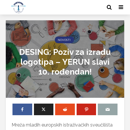
NOVOSTI
DESING: Poziv za izradu
logotipa – YERUN slavi
10. rođendan!
Mreža mladih europskih istraživačkih sveučilišta