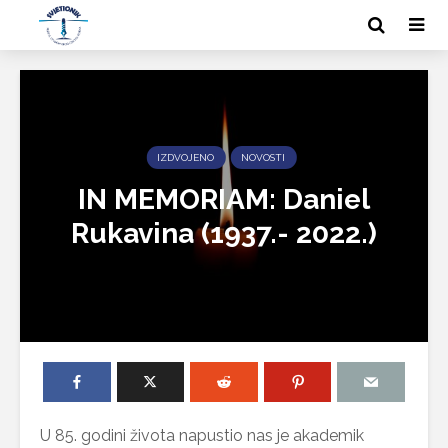
IZDVOJENO
NOVOSTI
IN MEMORIAM: Daniel
Rukavina (1937.- 2022.)
U 85. godini života napustio nas je akademik