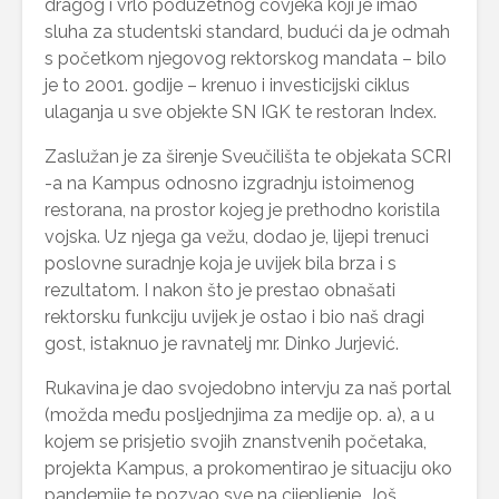
dragog i vrlo poduzetnog čovjeka koji je imao
sluha za studentski standard, budući da je odmah
s početkom njegovog rektorskog mandata – bilo
je to 2001. godije – krenuo i investicijski ciklus
ulaganja u sve objekte SN IGK te restoran Index.
Zaslužan je za širenje Sveučilišta te objekata SCRI
-a na Kampus odnosno izgradnju istoimenog
restorana, na prostor kojeg je prethodno koristila
vojska. Uz njega ga vežu, dodao je, lijepi trenuci
poslovne suradnje koja je uvijek bila brza i s
rezultatom. I nakon što je prestao obnašati
rektorsku funkciju uvijek je ostao i bio naš dragi
gost, istaknuo je ravnatelj mr. Dinko Jurjević.
Rukavina je dao svojedobno intervju za naš portal
(možda među posljednjima za medije op. a), a u
kojem se prisjetio svojih znanstvenih početaka,
projekta Kampus, a prokomentirao je situaciju oko
pandemije te pozvao sve na cijepljenje. Još