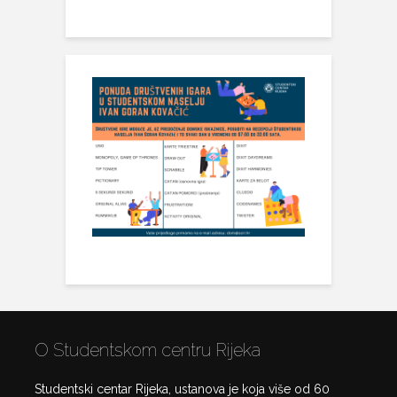
O Studentskom centru Rijeka
Studentski centar Rijeka, ustanova je koja više od 60