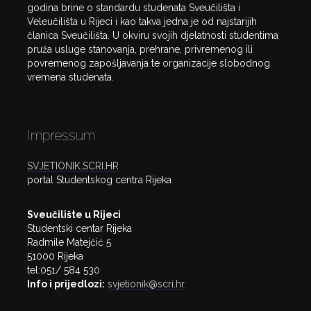
godina brine o standardu studenata Sveučilišta i
Veleučilišta u Rijeci i kao takva jedna je od najstarijih
članica Sveučilišta. U okviru svojih djelatnosti studentima
pruža usluge stanovanja, prehrane, privremenog ili
povremenog zapošljavanja te organizacije slobodnog
vremena studenata.
Impressum
SVJETIONIK.SCRI.HR
portal Studentskog centra Rijeka
Sveučilište u Rijeci
Studentski centar Rijeka
Radmile Matejčić 5
51000 Rijeka
tel:051/ 584 530
Info i prijedlozi:
svjetionik@scri.hr