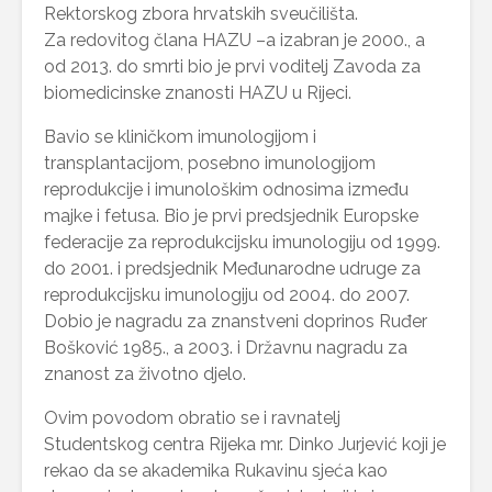
Rektorskog zbora hrvatskih sveučilišta.
Za redovitog člana HAZU –a izabran je 2000., a
od 2013. do smrti bio je prvi voditelj Zavoda za
biomedicinske znanosti HAZU u Rijeci.
Bavio se kliničkom imunologijom i
transplantacijom, posebno imunologijom
reprodukcije i imunološkim odnosima između
majke i fetusa. Bio je prvi predsjednik Europske
federacije za reprodukcijsku imunologiju od 1999.
do 2001. i predsjednik Međunarodne udruge za
reprodukcijsku imunologiju od 2004. do 2007.
Dobio je nagradu za znanstveni doprinos Ruđer
Bošković 1985., a 2003. i Državnu nagradu za
znanost za životno djelo.
Ovim povodom obratio se i ravnatelj
Studentskog centra Rijeka mr. Dinko Jurjević koji je
rekao da se akademika Rukavinu sjeća kao