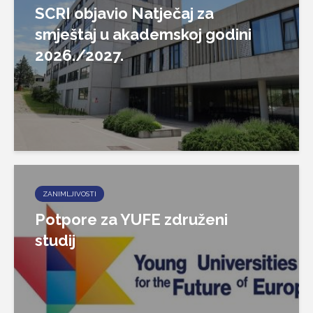
SCRI objavio Natječaj za
smještaj u akademskoj godini
2026./2027.
ZANIMLJIVOSTI
Potpore za YUFE združeni
studij