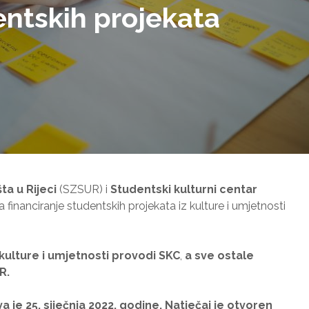
ntskih projekata
ta u Rijeci
(SZSUR) i
Studentski kulturni centar
a financiranje studentskih projekata iz kulture i umjetnosti
kulture i umjetnosti provodi SKC
,
a sve ostale
R.
 je 25. siječnja 2022. godine.
Natječaj je otvoren