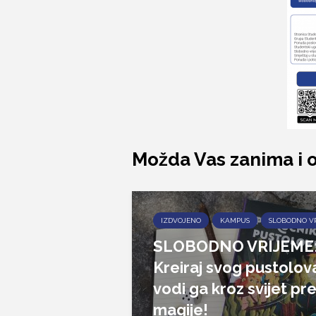
Možda Vas zanima i 
IZDVOJENO
KAMPUS
SLOBODNO V
SLOBODNO VRIJEME
Kreiraj svog pustolova
vodi ga kroz svijet pr
magije!