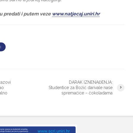
gu predati i putem veze
www.natjecaj.uniri.hr
E
azovi
DARAK IZNENAĐENJA:
ao
Studentice za Božić darivale naše
alno
spremačice – čokoladama