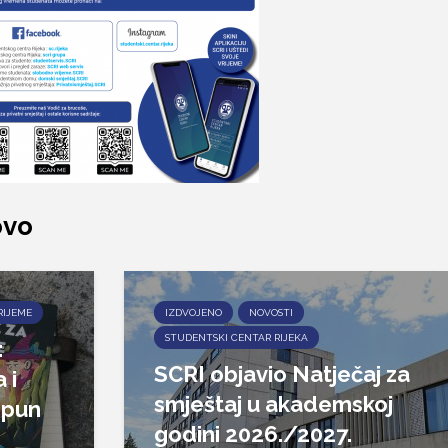
ovo
RIJEME
IZDVOJENO
NOVOSTI
STUDENTSKI CENTAR RIJEKA
:
SCRI objavio Natječaj za
 i
smještaj u akademskoj
epun
godini 2026./2027.