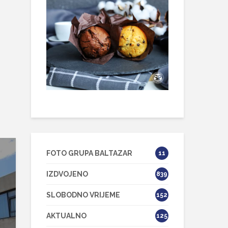
FOTO GRUPA BALTAZAR
11
IZDVOJENO
839
SLOBODNO VRIJEME
152
AKTUALNO
125