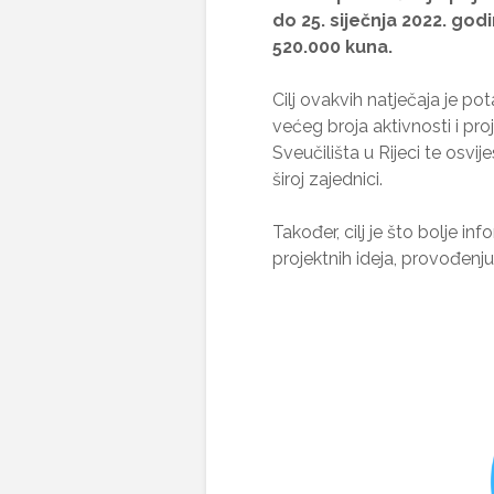
do 25. siječnja 2022.
godi
520.000
kuna.
Cilj ovakvih natječaja je p
većeg broja aktivnosti i pro
Sveučilišta u Rijeci te osv
široj zajednici.
Također, cilj je što bolje in
projektnih ideja, provođenju