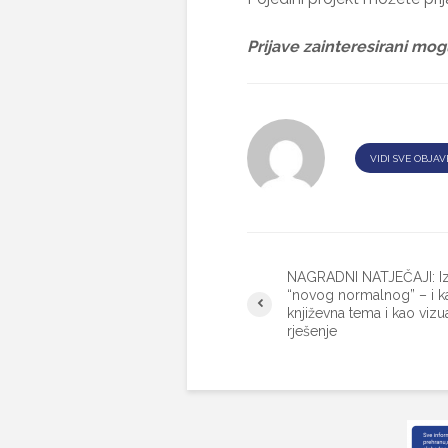
Prijave zainteresirani mo
VIDI SVE OBJAV
NAGRADNI NATJEČAJI: Iz
“novog normalnog” – i k
književna tema i kao vizu
rješenje