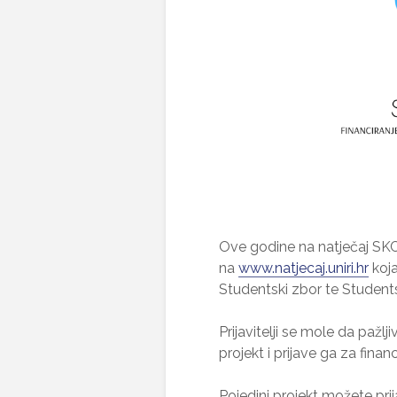
Ove godine na natječaj SKC-a
na
www.natjecaj.uniri.hr
koja
Studentski zbor te Studentsk
Prijavitelji se mole da pažl
projekt i prijave ga za financ
Pojedini projekt možete prija