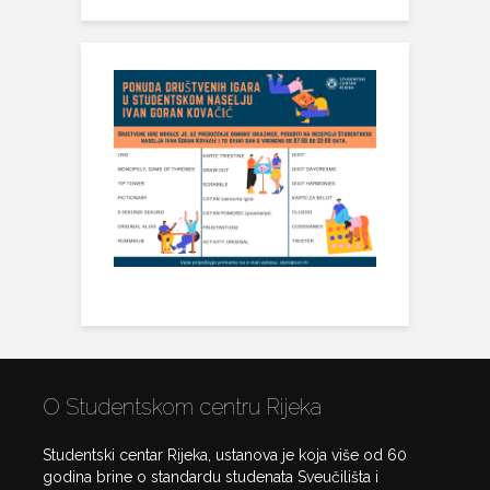
O Studentskom centru Rijeka
Studentski centar Rijeka, ustanova je koja više od 60
godina brine o standardu studenata Sveučilišta i