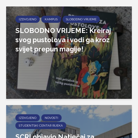
IZDVOJENO
KAMPUS
SLOBODNO VRIJEME
SLOBODNO VRIJEME: Kreiraj
svog pustolova i vodi ga kroz
svijet prepun magije!
IZDVOJENO
NOVOSTI
STUDENTSKI CENTAR RIJEKA
SCRI objavio Natječaj za