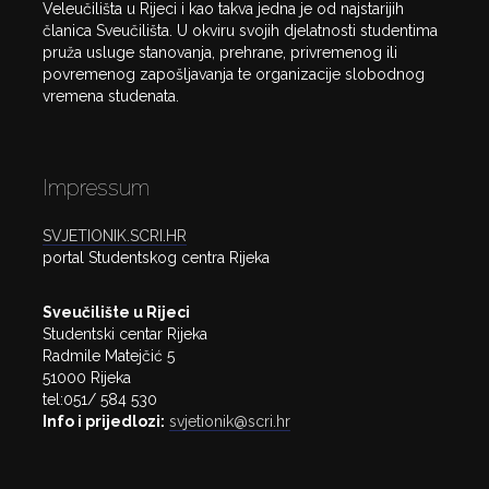
Veleučilišta u Rijeci i kao takva jedna je od najstarijih
članica Sveučilišta. U okviru svojih djelatnosti studentima
pruža usluge stanovanja, prehrane, privremenog ili
povremenog zapošljavanja te organizacije slobodnog
vremena studenata.
Impressum
SVJETIONIK.SCRI.HR
portal Studentskog centra Rijeka
Sveučilište u Rijeci
Studentski centar Rijeka
Radmile Matejčić 5
51000 Rijeka
tel:051/ 584 530
Info i prijedlozi:
svjetionik@scri.hr