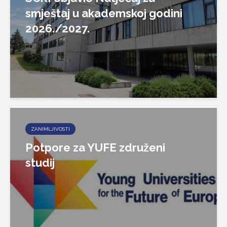
smještaj u akademskoj godini
2026./2027.
ZANIMLJIVOSTI
Potpore za YUFE združeni
studij