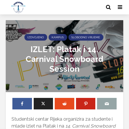
IZDVOJENO
KAMPUS
SLOBODNO VRIJEME
IZLET: Platak i 14.
Carnival Snowboard
Session
Studentski centar Rijeka organizira za studente i
mlade izlet na Platak i na
14. Carnival Snowboard