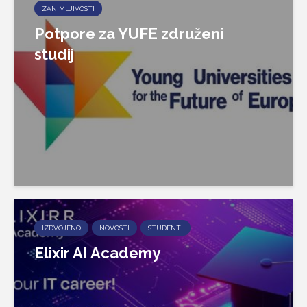
ZANIMLJIVOSTI
Potpore za YUFE združeni
studij
IZDVOJENO
NOVOSTI
STUDENTI
Elixir AI Academy