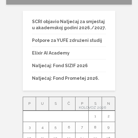
SCRI objavio Natječaj za smještaj
u akademskoj godini 2026./2027.
Potpore za YUFE združeni studij
Elixir AI Academy
Natječaj: Fond SIZIF 2026
Natječaj: Fond Prometej 2026.
P
U
S
Č
P
S
N
KOLOVOZ 2026
1
2
3
4
5
6
7
8
9