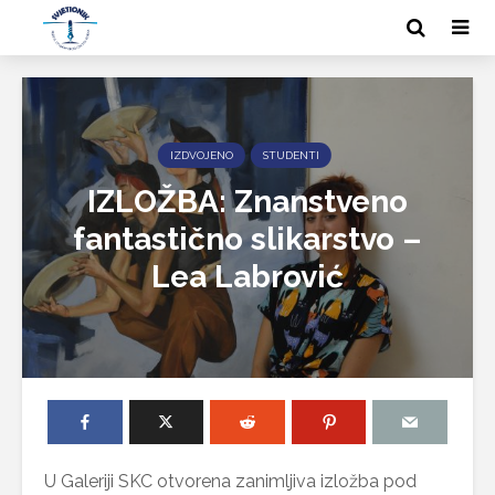
IZDVOJENO
STUDENTI
IZLOŽBA: Znanstveno
fantastično slikarstvo –
Lea Labrović
U Galeriji SKC otvorena zanimljiva izložba pod