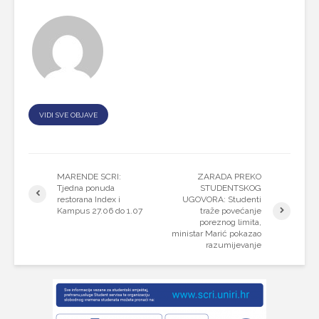
VIDI SVE OBJAVE
MARENDE SCRI:
ZARADA PREKO
Tjedna ponuda
STUDENTSKOG
restorana Index i
UGOVORA: Studenti
Kampus 27.06 do 1.07
traže povećanje
poreznog limita,
ministar Marić pokazao
razumijevanje