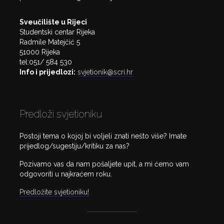
Sveučilište u Rijeci
Studentski centar Rijeka
Radmile Matejčić 5
51000 Rijeka
tel:051/ 584 530
Info i prijedlozi:
svjetionik@scri.hr
Predloži svjetioniku
Postoji tema o kojoj bi voljeli znati nešto više? Imate
prijedlog/sugestiju/kritiku za nas?
Pozivamo vas da nam pošaljete upit, a mi ćemo vam
odgovoriti u najkraćem roku.
Predložite svjetioniku!