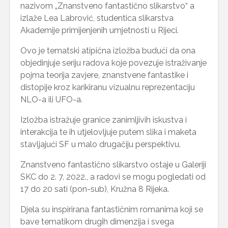
nazivom „Znanstveno fantastično slikarstvo“ a
izlaže Lea Labrović, studentica slikarstva
Akademije primijenjenih umjetnosti u Rijeci.
Ovo je tematski atipična izložba budući da ona
objedinjuje seriju radova koje povezuje istraživanje
pojma teorija zavjere, znanstvene fantastike i
distopije kroz karikiranu vizualnu reprezentaciju
NLO-a ili UFO-a.
Izložba istražuje granice zanimljivih iskustva i
interakcija te ih utjelovljuje putem slika i maketa
stavljajući SF u malo drugačiju perspektivu.
Znanstveno fantastično slikarstvo ostaje u Galeriji
SKC do 2. 7. 2022., a radovi se mogu pogledati od
17 do 20 sati (pon-sub), Kružna 8 Rijeka.
Djela su inspirirana fantastičnim romanima koji se
bave tematikom drugih dimenzija i svega