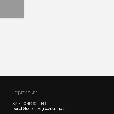
Impressum
SVJETIONIK.SCRI.HR
portal Studentskog centra Rijeka