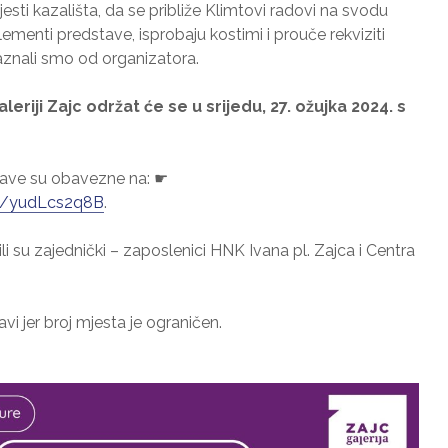
jesti kazališta, da se približe Klimtovi radovi na svodu
lementi predstave, isprobaju kostimi i prouče rekviziti
saznali smo od organizatora.
riji Zajc održat će se u srijedu, 27. ožujka 2024. s
ijave su obavezne na: ☛
/e/yudLcs2q8B
.
ili su zajednički – zaposlenici HNK Ivana pl. Zajca i Centra
javi jer broj mjesta je ograničen.