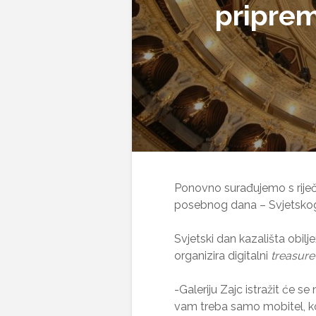
priprem
Ponovno surađujemo s riječ
posebnog dana – Svjetskog
Svjetski dan kazališta obilj
organizira digitalni
treasure
-Galeriju Zajc istražit će s
vam treba samo mobitel, kon