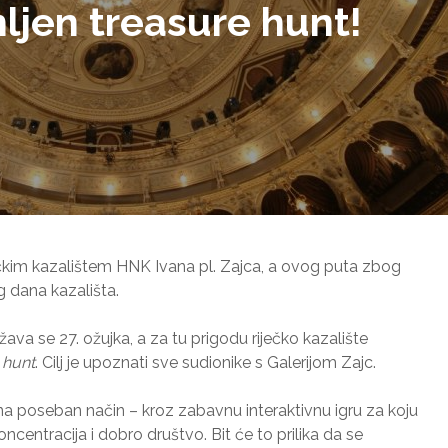
ljen treasure hunt!
kim kazalištem HNK Ivana pl. Zajca, a ovog puta zbog
 dana kazališta.
ežava se 27. ožujka, a za tu prigodu riječko kazalište
 hunt
. Cilj je upoznati sve sudionike s Galerijom Zajc.
e na poseban način – kroz zabavnu interaktivnu igru za koju
centracija i dobro društvo. Bit će to prilika da se