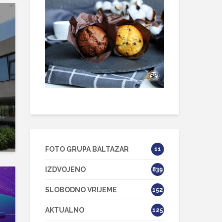
FOTO GRUPA BALTAZAR
11
IZDVOJENO
839
SLOBODNO VRIJEME
152
AKTUALNO
125