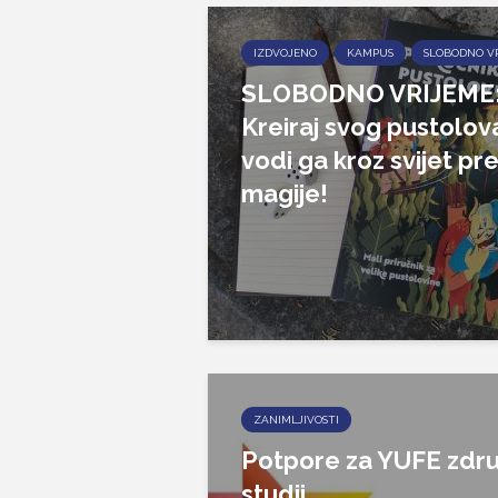
IZDVOJENO
KAMPUS
SLOBODNO V
SLOBODNO VRIJEME
Kreiraj svog pustolova
vodi ga kroz svijet pr
magije!
ZANIMLJIVOSTI
Potpore za YUFE zdru
studij