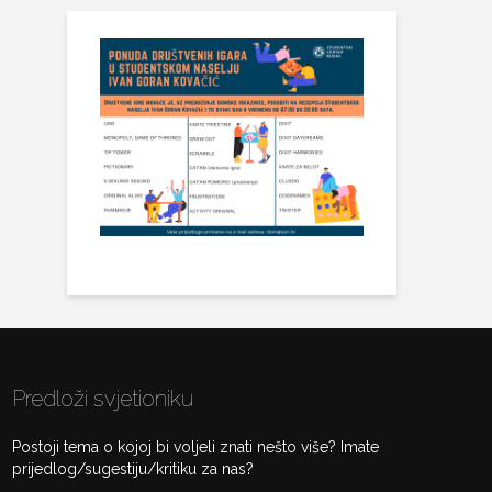
Predloži svjetioniku
Postoji tema o kojoj bi voljeli znati nešto više? Imate
prijedlog/sugestiju/kritiku za nas?