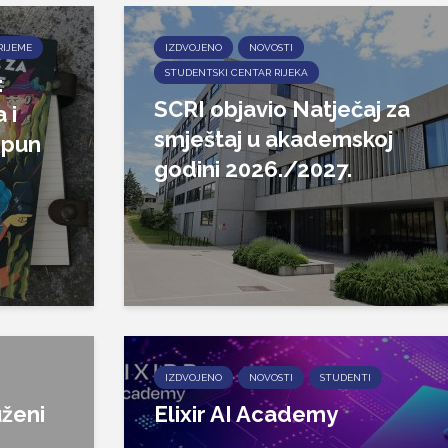
RIJEME
IZDVOJENO
NOVOSTI
STUDENTSKI CENTAR RIJEKA
:
SCRI objavio Natječaj za
 i
smještaj u akademskoj
epun
godini 2026./2027.
IZDVOJENO
NOVOSTI
STUDENTI
ženi
Elixir AI Academy