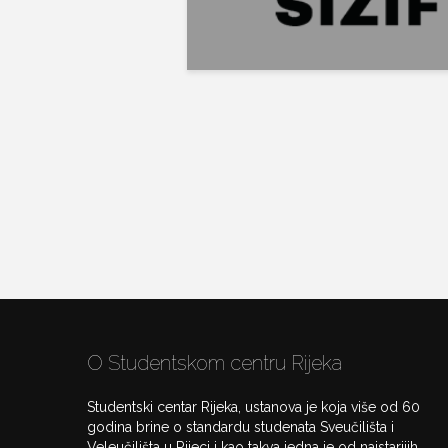
O Studentskom centru Rijeka
Studentski centar Rijeka, ustanova je koja više od 60
godina brine o standardu studenata Sveučilišta i
Veleučilišta u Rijeci i kao takva jedna je od najstarijih