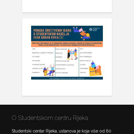
O Studentskom centru Rijeka
Studentski centar Rijeka, ustanova je koja više od 60