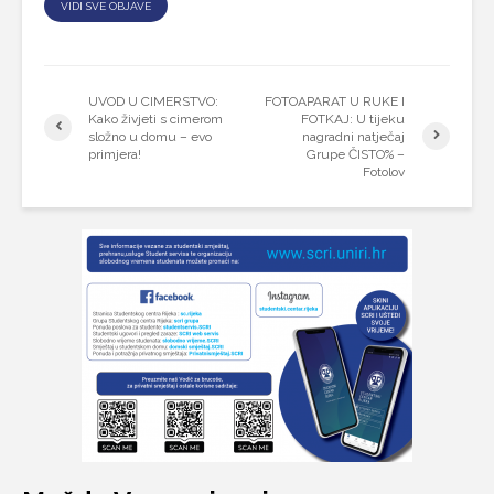
VIDI SVE OBJAVE
UVOD U CIMERSTVO:
FOTOAPARAT U RUKE I
Kako živjeti s cimerom
FOTKAJ: U tijeku
složno u domu – evo
nagradni natječaj
primjera!
Grupe ČISTO% –
Fotolov