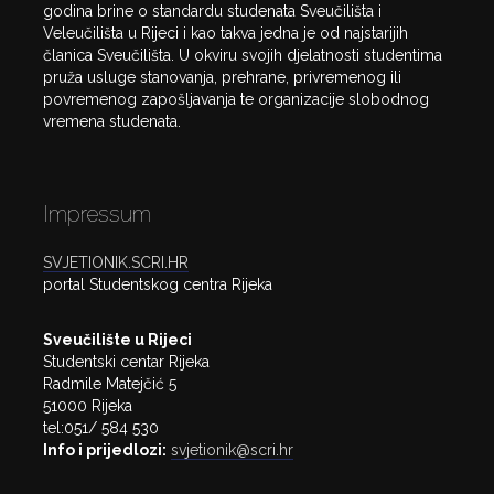
godina brine o standardu studenata Sveučilišta i
Veleučilišta u Rijeci i kao takva jedna je od najstarijih
članica Sveučilišta. U okviru svojih djelatnosti studentima
pruža usluge stanovanja, prehrane, privremenog ili
povremenog zapošljavanja te organizacije slobodnog
vremena studenata.
Impressum
SVJETIONIK.SCRI.HR
portal Studentskog centra Rijeka
Sveučilište u Rijeci
Studentski centar Rijeka
Radmile Matejčić 5
51000 Rijeka
tel:051/ 584 530
Info i prijedlozi:
svjetionik@scri.hr