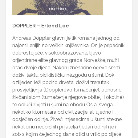
DOPPLER – Erlend Loe
Andreas Doppler glavni je lik romana jednog od
najomiljenijih norveških književnika. On je pripadnik
dobrostojeće, visokoobrazovane, lijevo
orijentirane elite glavnog grada Norveške, muž i
otac dvoje djece. Nakon iznenadne očeve smrti
doživi lakšu biciklističku nezgodu u šumi. Dok
ozlijeđen leži podno drveta, doživi trenutak
prosvjetljenja (Dopplerovo tumačenje), odnosno
živčani slom (tumačenje njegove obitelji i okoline)
te odluči živjeti u šumi na obodu Osla, svega
nekoliko kilometara od civilizacije, ali ujedno i
odsječen od nje. Živeći mjesecima u šumi stekne
nekolicinu neobičnih prijatelja (jedan od njih je i
sob s kojim će jednog dana otići u vrtić po dijete