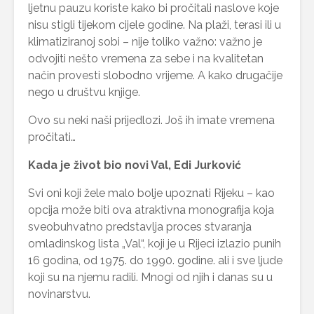
ljetnu pauzu koriste kako bi pročitali naslove koje
nisu stigli tijekom cijele godine. Na plaži, terasi ili u
klimatiziranoj sobi – nije toliko važno: važno je
odvojiti nešto vremena za sebe i na kvalitetan
način provesti slobodno vrijeme. A kako drugačije
nego u društvu knjige.
Ovo su neki naši prijedlozi. Još ih imate vremena
pročitati…
Kada je život bio novi Val, Edi Jurković
Svi oni koji žele malo bolje upoznati Rijeku – kao
opcija može biti ova atraktivna monografija koja
sveobuhvatno predstavlja proces stvaranja
omladinskog lista „Val“, koji je u Rijeci izlazio punih
16 godina, od 1975. do 1990. godine. ali i sve ljude
koji su na njemu radili. Mnogi od njih i danas su u
novinarstvu.