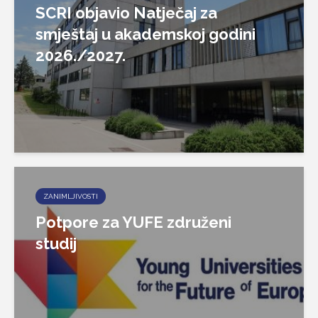
SCRI objavio Natječaj za
smještaj u akademskoj godini
2026./2027.
ZANIMLJIVOSTI
Potpore za YUFE združeni
studij