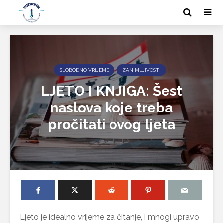
SLOBODNO VRIJEME
ZANIMLJIVOSTI
LJETO I KNJIGA: Šest
naslova koje treba
pročitati ovog ljeta
Ljeto je idealno vrijeme za čitanje, i mnogi upravo