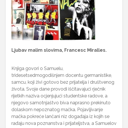
Ljubav malim slovima, Francesc Miralles.
Knjiga govori o Samuelu,
tridesetsedmogodišnjem docentu germanistike,
samcu, koji živi gotovo bez prijatelja i društvenog
života. Svoje dane provodi iščitavajući rječnik
rijetkih naziva ocjenjujući studentske radove, a
njegovo samotnjaštvo biva naprasno prekinuto
dolaskom nepoznatog mačka. Pojavljivanje
mačka pokreće lančani niz događaja iz kojih se
rađaju nova poznanstva i prijateljstva, a Samuelov