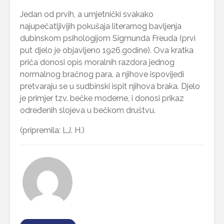
Jedan od prvih, a umjetnički svakako
najupečatljivijih pokušaja literarnog bavljenja
dubinskom psihologijom Sigmunda Freuda (prvi
put djelo je objavljeno 1926.godine). Ova kratka
priča donosi opis moralnih razdora jednog
normalnog bračnog para, a njihove ispovijedi
pretvaraju se u sudbinski ispit njihova braka. Djelo
je primjer tzv. bečke moderne, i donosi prikaz
određenih slojeva u bečkom društvu.
(pripremila: LJ. H.)