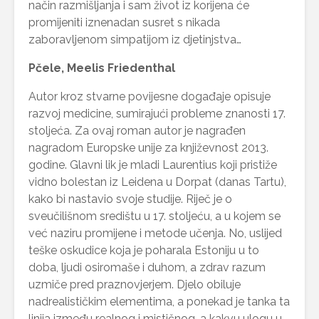
način razmišljanja i sam život iz korijena će
promijeniti iznenadan susret s nikada
zaboravljenom simpatijom iz djetinjstva…
Pčele, Meelis Friedenthal
Autor kroz stvarne povijesne događaje opisuje
razvoj medicine, sumirajući probleme znanosti 17.
stoljeća. Za ovaj roman autor je nagrađen
nagradom Europske unije za književnost 2013.
godine. Glavni lik je mladi Laurentius koji pristiže
vidno bolestan iz Leidena u Dorpat (danas Tartu),
kako bi nastavio svoje studije. Riječ je o
sveučilišnom središtu u 17. stoljeću, a u kojem se
već naziru promijene i metode učenja. No, uslijed
teške oskudice koja je poharala Estoniju u to
doba, ljudi osiromaše i duhom, a zdrav razum
uzmiče pred praznovjerjem. Djelo obiluje
nadrealističkim elementima, a ponekad je tanka ta
linija između realnog i mističnog…a kakvu ulogu u