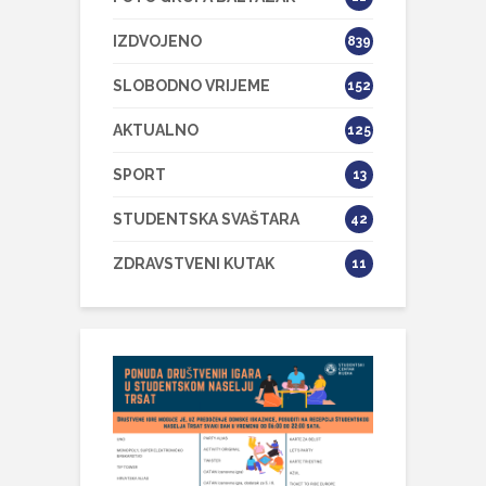
IZDVOJENO
839
SLOBODNO VRIJEME
152
AKTUALNO
125
SPORT
13
STUDENTSKA SVAŠTARA
42
ZDRAVSTVENI KUTAK
11