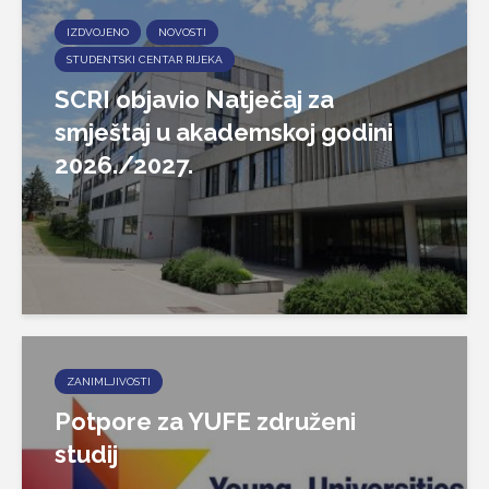
IZDVOJENO
NOVOSTI
STUDENTSKI CENTAR RIJEKA
SCRI objavio Natječaj za
smještaj u akademskoj godini
2026./2027.
ZANIMLJIVOSTI
Potpore za YUFE združeni
studij