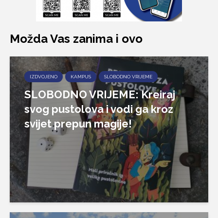
Možda Vas zanima i ovo
IZDVOJENO
KAMPUS
SLOBODNO VRIJEME
SLOBODNO VRIJEME: Kreiraj
svog pustolova i vodi ga kroz
svijet prepun magije!