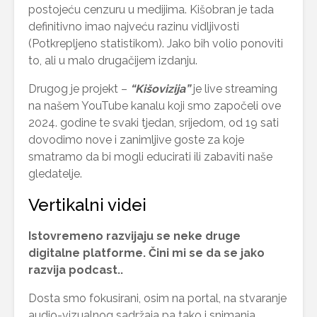
postojeću cenzuru u medijima. Kišobran je tada
definitivno imao najveću razinu vidljivosti
(Potkrepljeno statistikom). Jako bih volio ponoviti
to, ali u malo drugačijem izdanju.
Drugog je projekt –
“Kišovizija”
je live streaming
na našem YouTube kanalu koji smo započeli ove
2024. godine te svaki tjedan, srijedom, od 19 sati
dovodimo nove i zanimljive goste za koje
smatramo da bi mogli educirati ili zabaviti naše
gledatelje.
Vertikalni videi
Istovremeno razvijaju se neke druge
digitalne platforme. Čini mi se da se jako
razvija podcast..
Dosta smo fokusirani, osim na portal, na stvaranje
audio-vizualnog sadržaja pa tako i snimanja