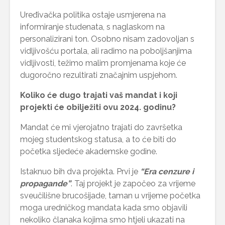
Uređivačka politika ostaje usmjerena na
informiranje studenata, s naglaskom na
personalizirani ton. Osobno nisam zadovoljan s
vidljivošću portala, ali radimo na poboljšanjima
vidljivosti, težimo malim promjenama koje će
dugoročno rezultirati značajnim uspjehom.
Koliko će dugo trajati vaš mandat i koji
projekti će obilježiti ovu 2024. godinu?
Mandat će mi vjerojatno trajati do završetka
mojeg studentskog statusa, a to će biti do
početka sljedeće akademske godine.
Istaknuo bih dva projekta. Prvi je
“Era cenzure i
propagande”
. Taj projekt je započeo za vrijeme
sveučilišne brucošijade, taman u vrijeme početka
moga uredničkog mandata kada smo objavili
nekoliko članaka kojima smo htjeli ukazati na