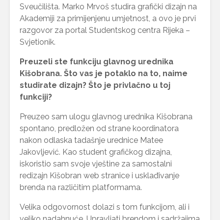
Sveučilišta. Marko Mrvoš studira grafički dizajn na
Akademiji za primijenjenu umjetnost, a ovo je prvi
razgovor za portal Studentskog centra Rijeka –
Svjetionik.
Preuzeli ste funkciju glavnog urednika
Kišobrana. Što vas je potaklo na to, naime
studirate dizajn? Što je privlačno u toj
funkciji?
Preuzeo sam ulogu glavnog urednika Kišobrana
spontano, predložen od strane koordinatora
nakon odlaska tadašnje urednice Matee
Jakovljević. Kao student grafičkog dizajna,
iskoristio sam svoje vještine za samostalni
redizajn Kišobran web stranice i usklađivanje
brenda na različitim platformama.
Velika odgovornost dolazi s tom funkcijom, ali i
veliko nadahnuće. Upravljati brendom i sadržajima