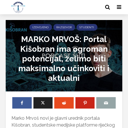
IZDVOJENO
RAZGOVOR
STUDENTI
MARKO MRVOŠ: Portal
Kišobran ima ogroman
potencijal, želimo biti
maksimalno učinkoviti i
aktualni
Marko Mrvoš novi je glavni urednik portala
Kišobran, studentske medijske platforme riječkog