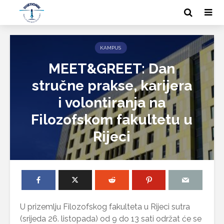
KAMPUS
MEET&GREET: Dan
stručne prakse, karijera
i volontiranja na
Filozofskom fakultetu u
Rijeci
U prizemlju Filozofskog fakulteta u Rijeci sutra
(srijeda 26. listopada) od 9 do 13 sati održat će se