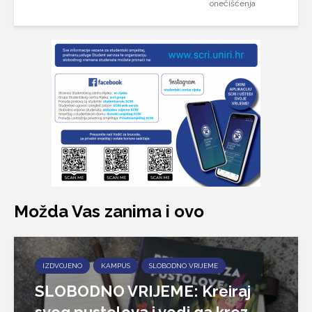
onečišćenja
Možda Vas zanima i ovo
IZDVOJENO
KAMPUS
SLOBODNO VRIJEME
SLOBODNO VRIJEME: Kreiraj