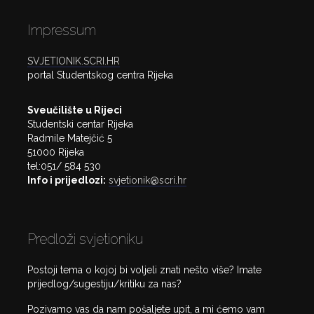
Impressum
SVJETIONIK.SCRI.HR
portal Studentskog centra Rijeka
Sveučilište u Rijeci
Studentski centar Rijeka
Radmile Matejčić 5
51000 Rijeka
tel:051/ 584 530
Info i prijedlozi:
svjetionik@scri.hr
Predloži svjetioniku
Postoji tema o kojoj bi voljeli znati nešto više? Imate
prijedlog/sugestiju/kritiku za nas?
Pozivamo vas da nam pošaljete upit, a mi ćemo vam