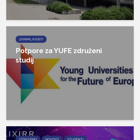
ZANIMLJIVOSTI
Potpore za YUFE združeni
studij
IZDVOJENO
NOVOSTI
STUDENTI