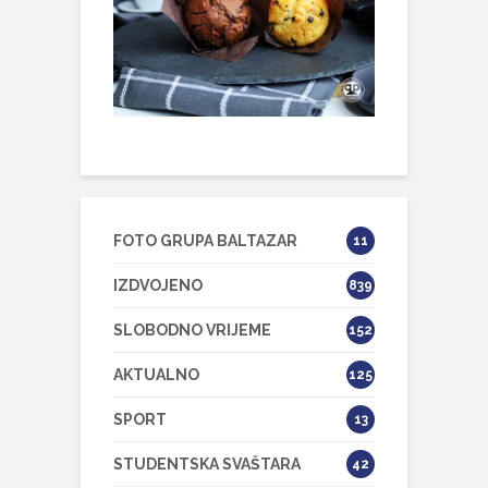
FOTO GRUPA BALTAZAR
11
IZDVOJENO
839
SLOBODNO VRIJEME
152
AKTUALNO
125
SPORT
13
STUDENTSKA SVAŠTARA
42