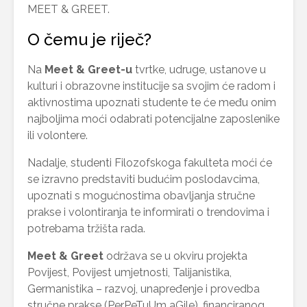
MEET & GREET.
O čemu je riječ?
Na
Meet & Greet-u
tvrtke, udruge, ustanove u
kulturi i obrazovne institucije sa svojim će radom i
aktivnostima upoznati studente te će među onim
najboljima moći odabrati potencijalne zaposlenike
ili volontere.
Nadalje, studenti Filozofskoga fakulteta moći će
se izravno predstaviti budućim poslodavcima,
upoznati s mogućnostima obavljanja stručne
prakse i volontiranja te informirati o trendovima i
potrebama tržišta rada.
Meet & Greet
održava se u okviru projekta
Povijest, Povijest umjetnosti, Talijanistika,
Germanistika – razvoj, unapređenje i provedba
stručne prakse (PerPeTuUm aGile), financiranog