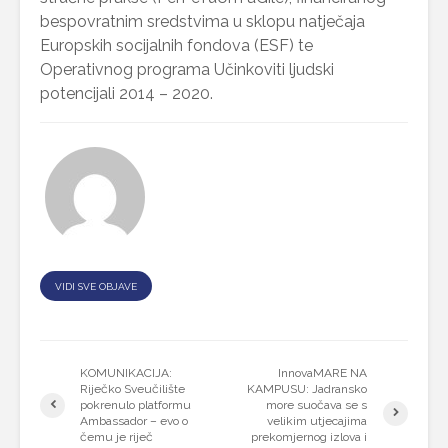
bespovratnim sredstvima u sklopu natječaja
Europskih socijalnih fondova (ESF) te
Operativnog programa Učinkoviti ljudski
potencijali 2014 – 2020.
VIDI SVE OBJAVE
KOMUNIKACIJA:
InnovaMARE NA
Riječko Sveučilište
KAMPUSU: Jadransko
pokrenulo platformu
more suočava se s
Ambassador – evo o
velikim utjecajima
čemu je riječ
prekomjernog izlova i