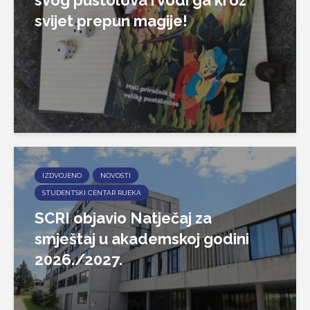
svog pustolova i vodi ga kroz
svijet prepun magije!
IZDVOJENO
NOVOSTI
STUDENTSKI CENTAR RIJEKA
SCRI objavio Natječaj za
smještaj u akademskoj godini
2026./2027.