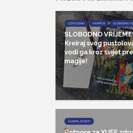
IZDVOJENO
KAMPUS
SLOBODNO V
SLOBODNO VRIJEME
Kreiraj svog pustolova
vodi ga kroz svijet pr
magije!
ZANIMLJIVOSTI
Potpore za YUFE zdru