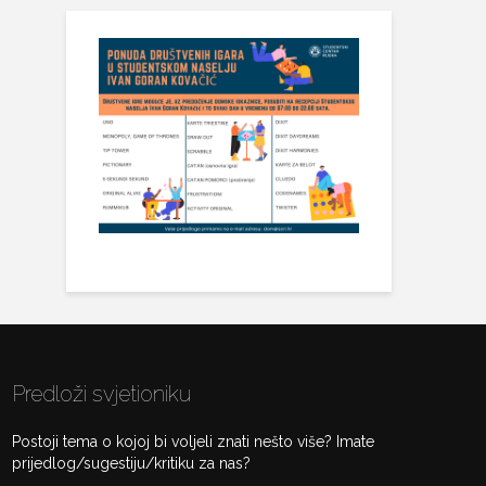
Predloži svjetioniku
Postoji tema o kojoj bi voljeli znati nešto više? Imate
prijedlog/sugestiju/kritiku za nas?