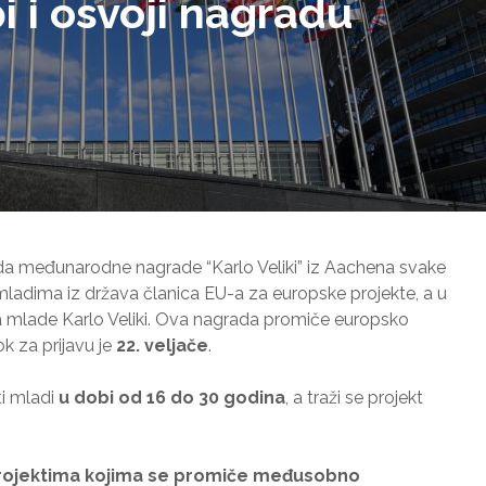
i i osvoji nagradu
da međunarodne nagrade “Karlo Veliki” iz Aachena svake
mladima iz država članica EU-a za europske projekte, a u
 mlade Karlo Veliki. Ova nagrada promiče europsko
ok za prijavu je
22. veljače
.
ti mladi
u dobi od 16 do 30 godina
, a traži se projekt
projektima kojima se promiče međusobno