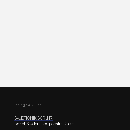
Impressum
SVJETIONIK.SCRI.HR
portal Studentskog centra Rijeka