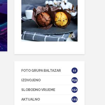
FOTO GRUPA BALTAZAR
11
IZDVOJENO
839
SLOBODNO VRIJEME
152
AKTUALNO
125