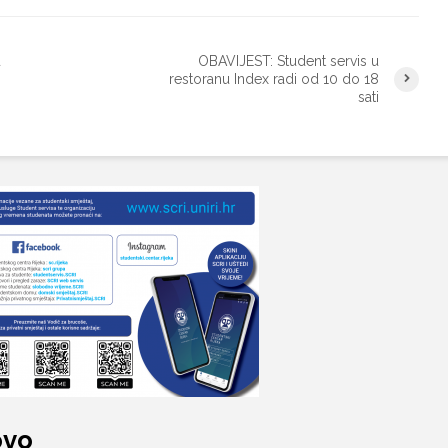
u
OBAVIJEST: Student servis u
restoranu Index radi od 10 do 18
sati
ovo