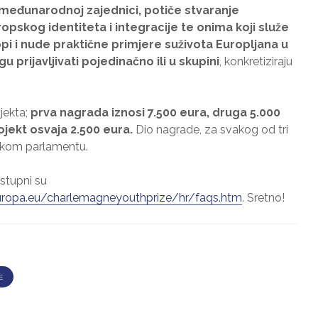
 međunarodnoj zajednici, potiče stvaranje
opskog identiteta i integracije te onima koji služe
i i nude praktične primjere suživota Europljana u
u prijavljivati pojedinačno ili u skupini
, konkretiziraju
jekta;
prva nagrada iznosi 7.500 eura, druga 5.000
ojekt osvaja 2.500 eura.
Dio nagrade, za svakog od tri
pskom parlamentu.
ostupni su
uropa.eu/charlemagneyouthprize/hr/faqs.htm
. Sretno!
E