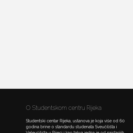
O Studentskom centru Rijeka
Studentski centar Rijeka, ustanova je koja više od 60
godina brine o standardu studenata Sveučilišta i
Veleučilišta u Rijeci i kao takva jedna je od najstarijih