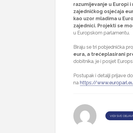
razumijevanje u Europi i
zajedničkog osjećaja eur
kao uzor mladima u Europ
zajednici. Projekti se mog
u Europskom parlamentu.
Biraju se tri pobjednička pro
eura, a trećeplasirani pr
dobitnika, je i posjet Euro
Postupak i detalji prijave d
na
https://www.europarl.e
VIDI SVE OBJAV