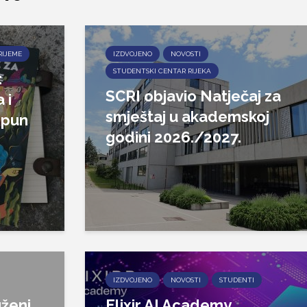
RIJEME
IZDVOJENO
NOVOSTI
STUDENTSKI CENTAR RIJEKA
:
SCRI objavio Natječaj za
 i
smještaj u akademskoj
epun
godini 2026./2027.
IZDVOJENO
NOVOSTI
STUDENTI
ženi
Elixir AI Academy