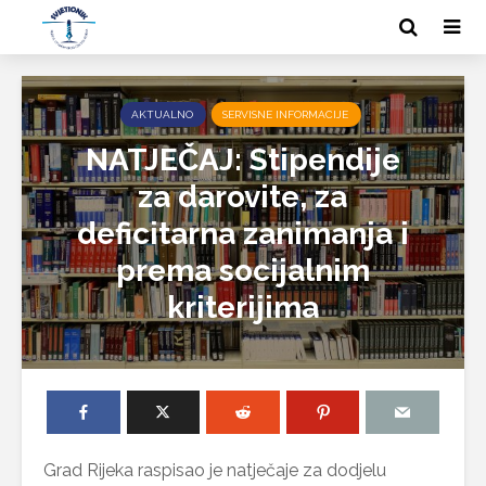
AKTUALNO
SERVISNE INFORMACIJE
NATJEČAJ: Stipendije
za darovite, za
deficitarna zanimanja i
prema socijalnim
kriterijima
Grad Rijeka raspisao je natječaje za dodjelu