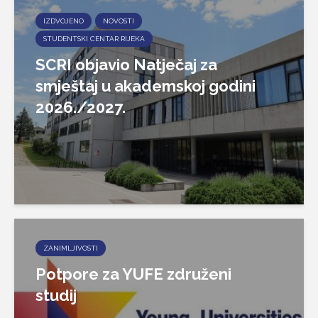
IZDVOJENO
NOVOSTI
STUDENTSKI CENTAR RIJEKA
SCRI objavio Natječaj za
smještaj u akademskoj godini
2026./2027.
ZANIMLJIVOSTI
Potpore za YUFE združeni
studij