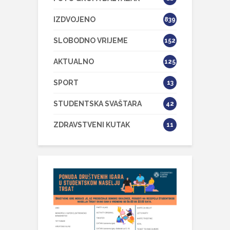
IZDVOJENO
839
SLOBODNO VRIJEME
152
AKTUALNO
125
SPORT
13
STUDENTSKA SVAŠTARA
42
ZDRAVSTVENI KUTAK
11