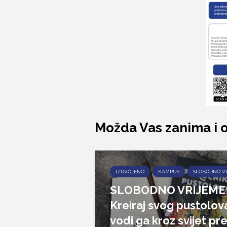
Možda Vas zanima i 
IZDVOJENO
KAMPUS
SLOBODNO V
SLOBODNO VRIJEME
Kreiraj svog pustolova
vodi ga kroz svijet pr