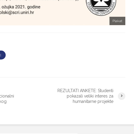
Plakat
E
REZULTATI ANKETE: Studenti
ionalni
pokazali veliki interes za
čkog
humanitarne projekte