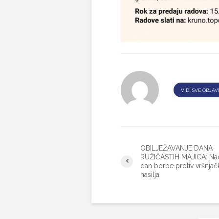
VIDI SVE OBJAV
OBILJEŽAVANJE DANA
RUŽIČASTIH MAJICA: Nac
dan borbe protiv vršnja
nasilja