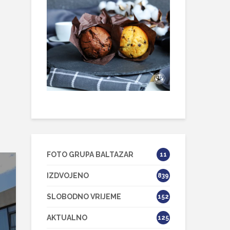
FOTO GRUPA BALTAZAR
11
IZDVOJENO
839
SLOBODNO VRIJEME
152
AKTUALNO
125