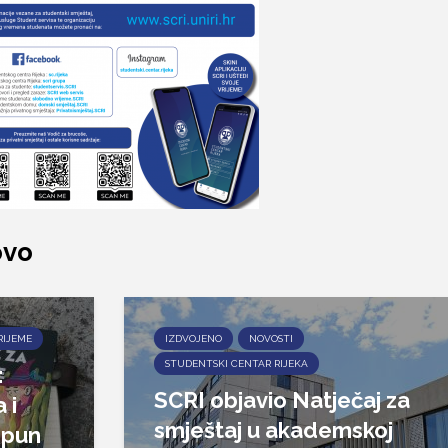
ovo
RIJEME
IZDVOJENO
NOVOSTI
STUDENTSKI CENTAR RIJEKA
:
SCRI objavio Natječaj za
 i
smještaj u akademskoj
epun