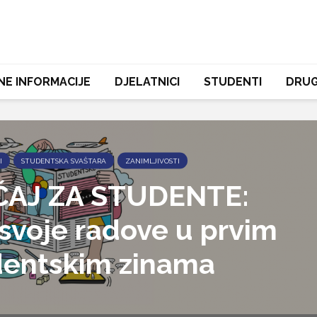
NE INFORMACIJE
DJELATNICI
STUDENTI
DRUG
I
STUDENTSKA SVAŠTARA
ZANIMLJIVOSTI
ČAJ ZA STUDENTE:
 svoje radove u prvim
dentskim zinama