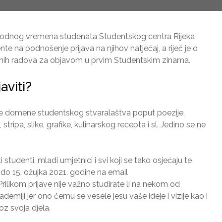
obodnog vremena studenata Studentskog centra Rijeka
te na podnošenje prijava na njihov natječaj, a riječ je o
ivnih radova za objavom u prvim Studentskim zinama.
aviti?
oje domene studentskog stvaralaštva poput poezije,
e, stripa, slike, grafike, kulinarskog recepta i sl. Jedino se ne
 studenti, mladi umjetnici i svi koji se tako osjećaju te
 do 15. ožujka 2021. godine na email
 Prilikom prijave nije važno studirate li na nekom od
emiji jer ono čemu se vesele jesu vaše ideje i vizije kao i
oz svoja djela.