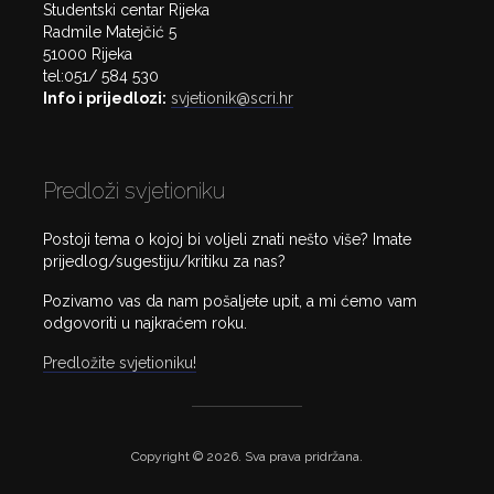
Studentski centar Rijeka
Radmile Matejčić 5
51000 Rijeka
tel:051/ 584 530
Info i prijedlozi:
svjetionik@scri.hr
Predloži svjetioniku
Postoji tema o kojoj bi voljeli znati nešto više? Imate
prijedlog/sugestiju/kritiku za nas?
Pozivamo vas da nam pošaljete upit, a mi ćemo vam
odgovoriti u najkraćem roku.
Predložite svjetioniku!
Copyright © 2026. Sva prava pridržana.