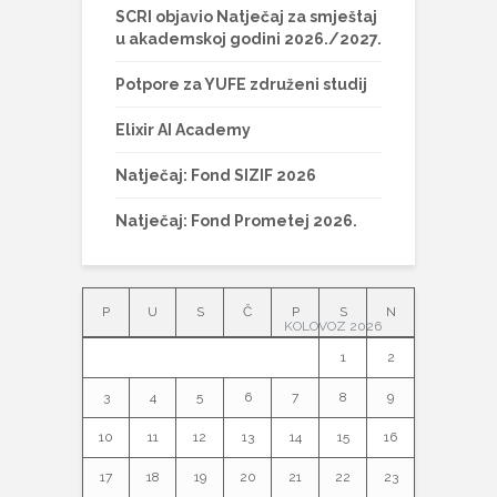
SCRI objavio Natječaj za smještaj
u akademskoj godini 2026./2027.
Potpore za YUFE združeni studij
Elixir AI Academy
Natječaj: Fond SIZIF 2026
Natječaj: Fond Prometej 2026.
P
U
S
Č
P
S
N
KOLOVOZ 2026
1
2
3
4
5
6
7
8
9
10
11
12
13
14
15
16
17
18
19
20
21
22
23