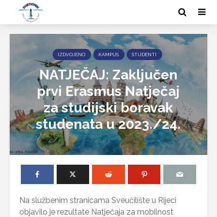
IZDVOJENO
KAMPUS
STUDENTI
NATJEČAJ: Zaključen
prvi Erasmus Natječaj
za studijski boravak
studenata u 2023./24.
Na službenim stranicama Sveučilište u Rijeci
objavilo je rezultate Natječaja za mobilnost