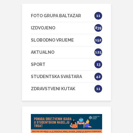
FOTO GRUPA BALTAZAR
11
IZDVOJENO
839
SLOBODNO VRIJEME
152
AKTUALNO
125
SPORT
13
STUDENTSKA SVAŠTARA
42
ZDRAVSTVENI KUTAK
11