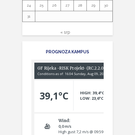
24
25
26
27
28
29
30
31
« srp
PROGNOZA KAMPUS