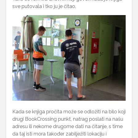
sve putovala i tko ju je čitao.
Kada se knjiga pročita može se odložiti na bilo koji
drugi BookCrossing punkt, natrag poslati na našu
adresu ili nekome drugome dati na čitanje, s time
da taj isti mora također zabilježiti lokaciju i