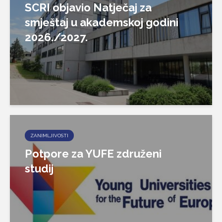
SCRI objavio Natječaj za
smještaj u akademskoj godini
2026./2027.
ZANIMLJIVOSTI
Potpore za YUFE združeni
studij