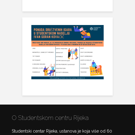
O Studentskom centru Rijeka
Studentski centar Rijeka, ustanova je koja više od 60