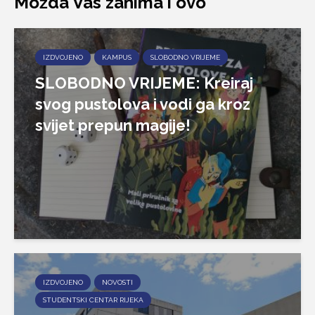
Možda Vas zanima i ovo
IZDVOJENO
KAMPUS
SLOBODNO VRIJEME
SLOBODNO VRIJEME: Kreiraj
svog pustolova i vodi ga kroz
svijet prepun magije!
IZDVOJENO
NOVOSTI
STUDENTSKI CENTAR RIJEKA