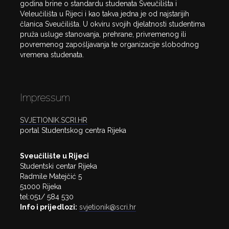
godina brine o standardu studenata Sveučilišta i
Veleučilišta u Rijeci i kao takva jedna je od najstarijih
članica Sveučilišta. U okviru svojih djelatnosti studentima
pruža usluge stanovanja, prehrane, privremenog ili
povremenog zapošljavanja te organizacije slobodnog
vremena studenata.
Impressum
SVJETIONIK.SCRI.HR
portal Studentskog centra Rijeka
Sveučilište u Rijeci
Studentski centar Rijeka
Radmile Matejčić 5
51000 Rijeka
tel:051/ 584 530
Info i prijedlozi:
svjetionik@scri.hr