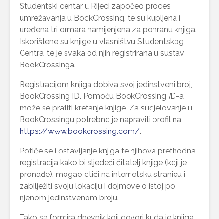
Studentski centar u Rijeci započeo proces
umrežavanja u BookCrossing, te su kupljena i
uređena tri ormara namijenjena za pohranu knjiga.
Iskorištene su knjige u vlasništvu Studentskog
Centra, te je svaka od njih registrirana u sustav
BookCrossinga.
Registracijom knjiga dobiva svoj jedinstveni broj,
BookCrossing ID. Pomoću BookCrossing
I
D-a
može se pratiti kretanje knjige. Za sudjelovanje u
BookCrossingu potrebno je napraviti profil na
https://www.bookcrossing.com/
.
Potiče se i ostavljanje knjiga te njihova prethodna
registracija kako bi sljedeći čitatelj knjige (koji je
pronađe), mogao otići na internetsku stranicu i
zabilježiti svoju lokaciju i dojmove o istoj po
njenom jedinstvenom broju.
Tako se formira dnevnik koji govori kuda je knjiga