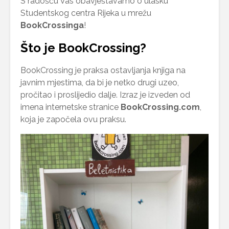
S radošću Vas obavještavamo o ulasku
Studentskog centra Rijeka u mrežu
BookCrossinga
!
Što je BookCrossing?
BookCrossing je praksa ostavljanja knjiga na
javnim mjestima, da bi je netko drugi uzeo,
pročitao i proslijedio dalje. Izraz je izveden od
imena internetske stranice
BookCrossing.com
,
koja je započela ovu praksu.