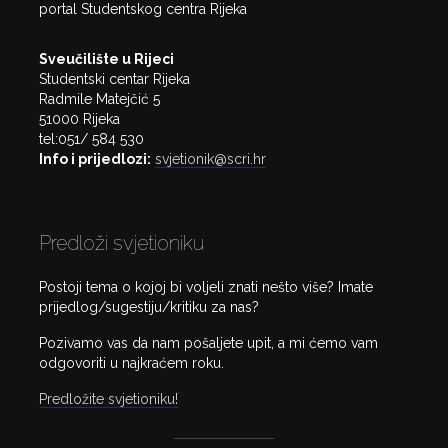
portal Studentskog centra Rijeka
Sveučilište u Rijeci
Studentski centar Rijeka
Radmile Matejčić 5
51000 Rijeka
tel:051/ 584 530
Info i prijedlozi:
svjetionik@scri.hr
Predloži svjetioniku
Postoji tema o kojoj bi voljeli znati nešto više? Imate
prijedlog/sugestiju/kritiku za nas?
Pozivamo vas da nam pošaljete upit, a mi ćemo vam
odgovoriti u najkraćem roku.
Predložite svjetioniku!