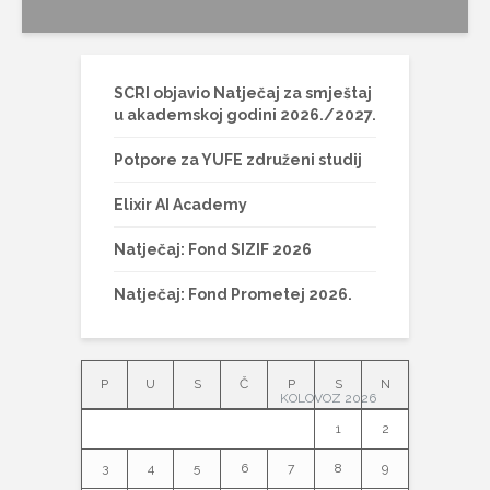
SCRI objavio Natječaj za smještaj
u akademskoj godini 2026./2027.
Potpore za YUFE združeni studij
Elixir AI Academy
Natječaj: Fond SIZIF 2026
Natječaj: Fond Prometej 2026.
P
U
S
Č
P
S
N
KOLOVOZ 2026
1
2
3
4
5
6
7
8
9