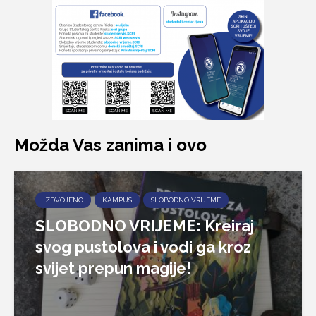
Možda Vas zanima i ovo
IZDVOJENO
KAMPUS
SLOBODNO VRIJEME
SLOBODNO VRIJEME: Kreiraj
svog pustolova i vodi ga kroz
svijet prepun magije!