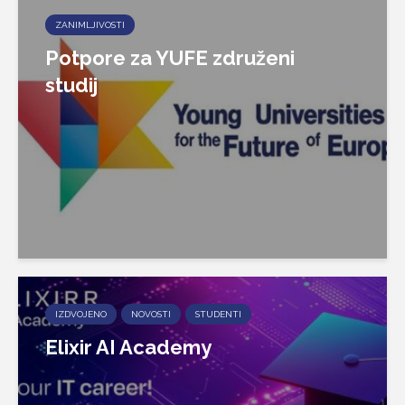
ZANIMLJIVOSTI
Potpore za YUFE združeni
studij
IZDVOJENO
NOVOSTI
STUDENTI
Elixir AI Academy