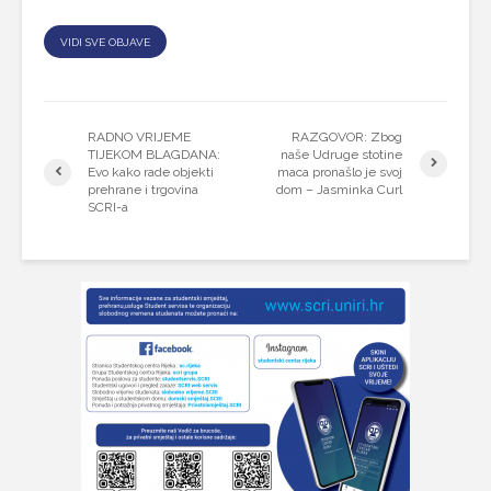
VIDI SVE OBJAVE
RADNO VRIJEME
RAZGOVOR: Zbog
TIJEKOM BLAGDANA:
naše Udruge stotine
Evo kako rade objekti
maca pronašlo je svoj
prehrane i trgovina
dom – Jasminka Curl
SCRI-a