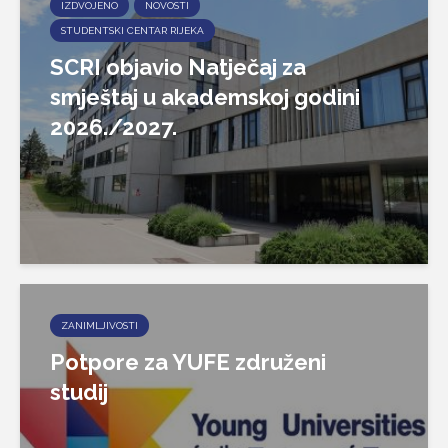
IZDVOJENO
NOVOSTI
STUDENTSKI CENTAR RIJEKA
SCRI objavio Natječaj za
smještaj u akademskoj godini
2026./2027.
ZANIMLJIVOSTI
Potpore za YUFE združeni
studij