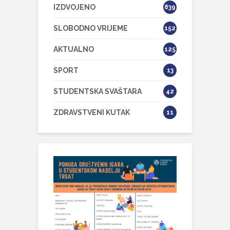
IZDVOJENO
839
SLOBODNO VRIJEME
152
AKTUALNO
125
SPORT
13
STUDENTSKA SVAŠTARA
42
ZDRAVSTVENI KUTAK
11