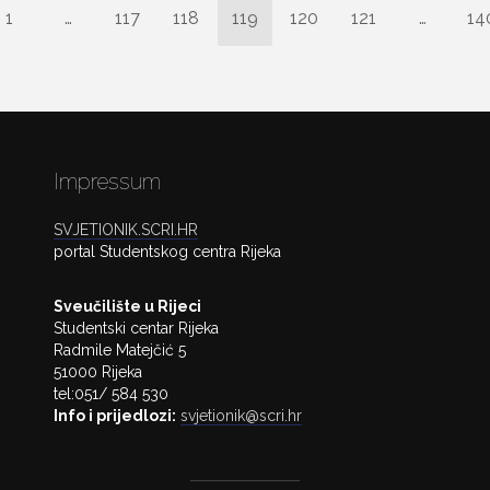
1
…
117
118
119
120
121
…
14
Impressum
SVJETIONIK.SCRI.HR
portal Studentskog centra Rijeka
Sveučilište u Rijeci
Studentski centar Rijeka
Radmile Matejčić 5
51000 Rijeka
tel:051/ 584 530
Info i prijedlozi:
svjetionik@scri.hr