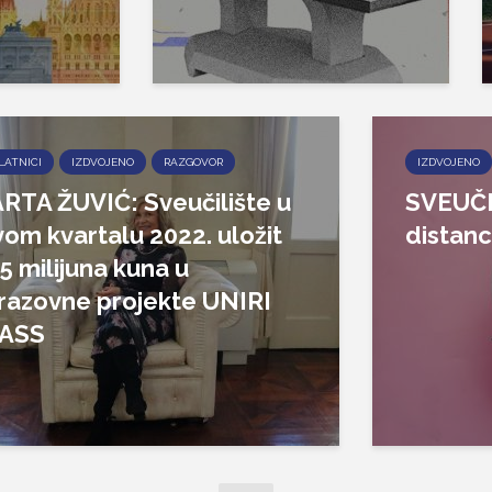
LATNICI
IZDVOJENO
RAZGOVOR
IZDVOJENO
RTA ŽUVIĆ: Sveučilište u
SVEUČI
vom kvartalu 2022. uložit
distanc
5 milijuna kuna u
razovne projekte UNIRI
ASS