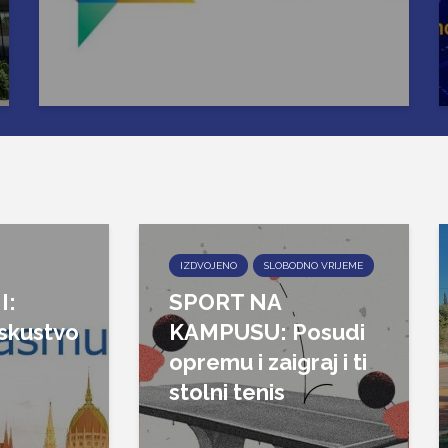
IZDVOJENO
SLOBODNO VRIJEME
I:
SPORT NA
iskustvo
KAMPUSU: Posudi
opremu i zaigraj i ti
stolni tenis