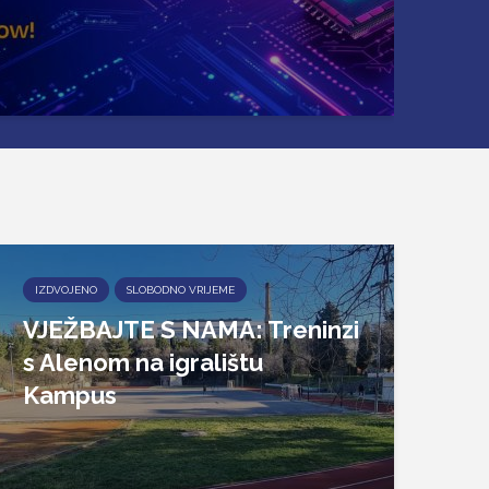
IZDVOJENO
SLOBODNO VRIJEME
VJEŽBAJTE S NAMA: Treninzi
s Alenom na igralištu
Kampus