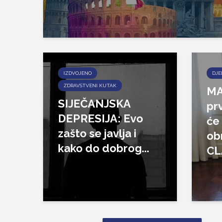
IZDVOJENO
DJE
ZDRAVSTVENI KUTAK
MA
SIJEČANJSKA
pr
DEPRESIJA: Evo
će 
zašto se javlja i
ob
kako do dobrog...
CL