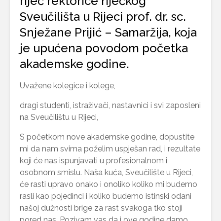
riječ rektorice riječkog
Sveučilišta u Rijeci prof. dr. sc.
Snježane Prijić – Samaržija, koja
je upućena povodom početka
akademske godine.
Uvažene kolegice i kolege,
dragi studenti, istraživači, nastavnici i svi zaposleni
na Sveučilištu u Rijeci,
S početkom nove akademske godine, dopustite
mi da nam svima poželim uspješan rad, i rezultate
koji će nas ispunjavati u profesionalnom i
osobnom smislu. Naša kuća, Sveučilište u Rijeci,
će rasti upravo onako i onoliko koliko mi budemo
rasli kao pojedinci i koliko budemo istinski odani
našoj dužnosti brige za rast svakoga tko stoji
pored nas. Pozivam vas da i ove godine damo