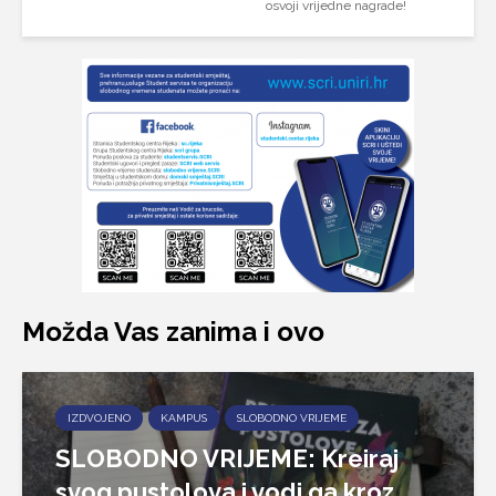
osvoji vrijedne nagrade!
Možda Vas zanima i ovo
IZDVOJENO
KAMPUS
SLOBODNO VRIJEME
SLOBODNO VRIJEME: Kreiraj
svog pustolova i vodi ga kroz