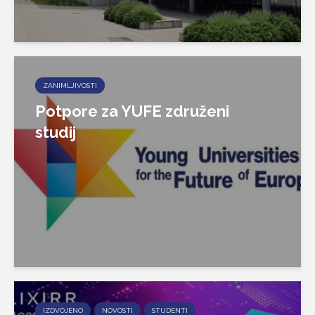
ZANIMLJIVOSTI
Potpore za YUFE združeni
studij
IZDVOJENO
NOVOSTI
STUDENTI