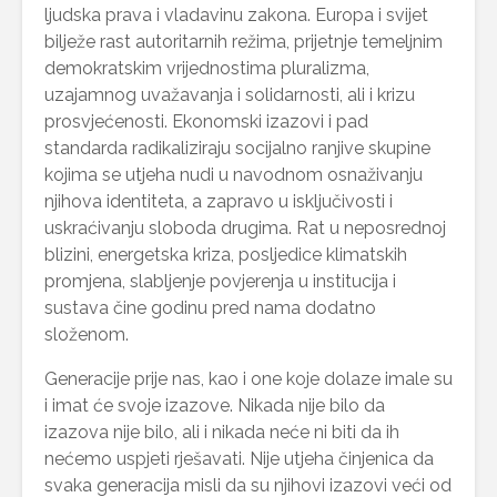
ljudska prava i vladavinu zakona. Europa i svijet
bilježe rast autoritarnih režima, prijetnje temeljnim
demokratskim vrijednostima pluralizma,
uzajamnog uvažavanja i solidarnosti, ali i krizu
prosvjećenosti. Ekonomski izazovi i pad
standarda radikaliziraju socijalno ranjive skupine
kojima se utjeha nudi u navodnom osnaživanju
njihova identiteta, a zapravo u isključivosti i
uskraćivanju sloboda drugima. Rat u neposrednoj
blizini, energetska kriza, posljedice klimatskih
promjena, slabljenje povjerenja u institucija i
sustava čine godinu pred nama dodatno
složenom.
Generacije prije nas, kao i one koje dolaze imale su
i imat će svoje izazove. Nikada nije bilo da
izazova nije bilo, ali i nikada neće ni biti da ih
nećemo uspjeti rješavati. Nije utjeha činjenica da
svaka generacija misli da su njihovi izazovi veći od