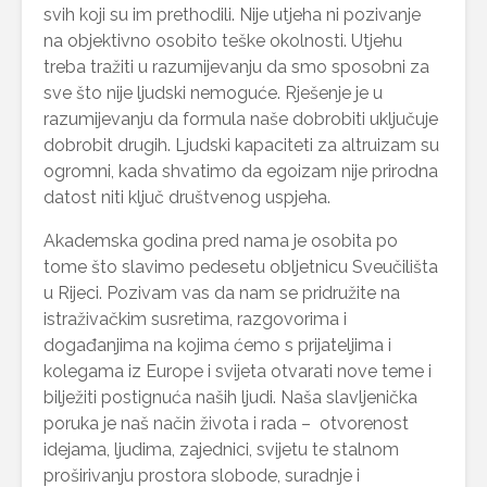
svih koji su im prethodili. Nije utjeha ni pozivanje
na objektivno osobito teške okolnosti. Utjehu
treba tražiti u razumijevanju da smo sposobni za
sve što nije ljudski nemoguće. Rješenje je u
razumijevanju da formula naše dobrobiti uključuje
dobrobit drugih. Ljudski kapaciteti za altruizam su
ogromni, kada shvatimo da egoizam nije prirodna
datost niti ključ društvenog uspjeha.
Akademska godina pred nama je osobita po
tome što slavimo pedesetu obljetnicu Sveučilišta
u Rijeci. Pozivam vas da nam se pridružite na
istraživačkim susretima, razgovorima i
događanjima na kojima ćemo s prijateljima i
kolegama iz Europe i svijeta otvarati nove teme i
bilježiti postignuća naših ljudi. Naša slavljenička
poruka je naš način života i rada – otvorenost
idejama, ljudima, zajednici, svijetu te stalnom
proširivanju prostora slobode, suradnje i