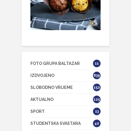
FOTO GRUPA BALTAZAR
11
IZDVOJENO
839
SLOBODNO VRIJEME
152
AKTUALNO
125
SPORT
13
STUDENTSKA SVAŠTARA
42