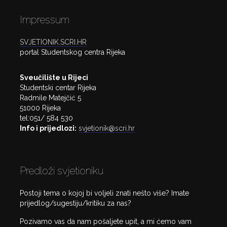
Impressum
SVJETIONIK.SCRI.HR
portal Studentskog centra Rijeka
Sveučilište u Rijeci
Studentski centar Rijeka
Radmile Matejčić 5
51000 Rijeka
tel:051/ 584 530
Info i prijedlozi:
svjetionik@scri.hr
Predloži svjetioniku
Postoji tema o kojoj bi voljeli znati nešto više? Imate
prijedlog/sugestiju/kritiku za nas?
Pozivamo vas da nam pošaljete upit, a mi ćemo vam