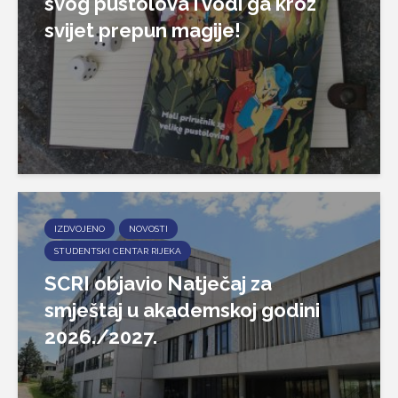
svog pustolova i vodi ga kroz
svijet prepun magije!
IZDVOJENO
NOVOSTI
STUDENTSKI CENTAR RIJEKA
SCRI objavio Natječaj za
smještaj u akademskoj godini
2026./2027.