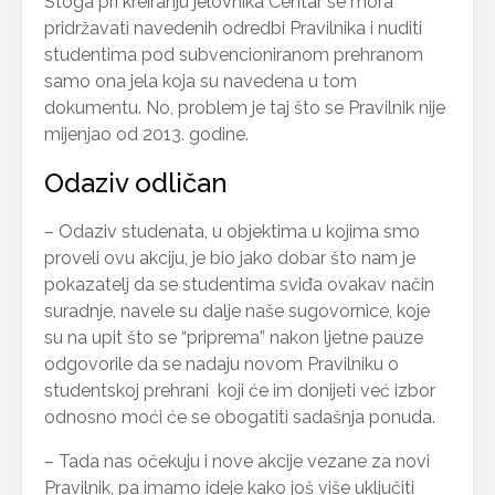
Stoga pri kreiranju jelovnika Centar se mora
pridržavati navedenih odredbi Pravilnika i nuditi
studentima pod subvencioniranom prehranom
samo ona jela koja su navedena u tom
dokumentu. No, problem je taj što se Pravilnik nije
mijenjao od 2013. godine.
Odaziv odličan
– Odaziv studenata, u objektima u kojima smo
proveli ovu akciju, je bio jako dobar što nam je
pokazatelj da se studentima sviđa ovakav način
suradnje, navele su dalje naše sugovornice, koje
su na upit što se “priprema” nakon ljetne pauze
odgovorile da se nadaju novom Pravilniku o
studentskoj prehrani koji će im donijeti već izbor
odnosno moći će se obogatiti sadašnja ponuda.
– Tada nas očekuju i nove akcije vezane za novi
Pravilnik, pa imamo ideje kako još više uključiti