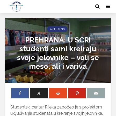
AKTUALNO
PREHRANA: U SCRI
studenti sami kreiraju
svoje jelovnike – voli se
meso, ali i variva
Studentski centar Rijeka započeo je s projektom
uključivanja studenata u kreiranje svojih jelovnika.