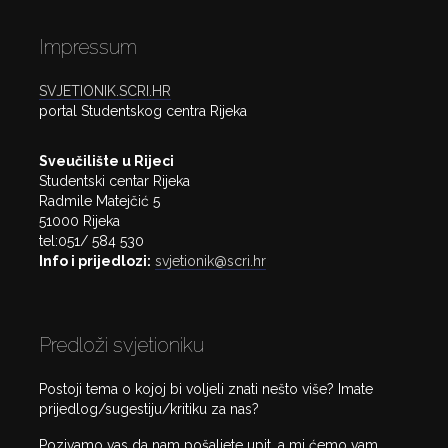
Impressum
SVJETIONIK.SCRI.HR
portal Studentskog centra Rijeka
Sveučilište u Rijeci
Studentski centar Rijeka
Radmile Matejčić 5
51000 Rijeka
tel:051/ 584 530
Info i prijedlozi:
svjetionik@scri.hr
Predloži svjetioniku
Postoji tema o kojoj bi voljeli znati nešto više? Imate
prijedlog/sugestiju/kritiku za nas?
Pozivamo vas da nam pošaljete upit, a mi ćemo vam