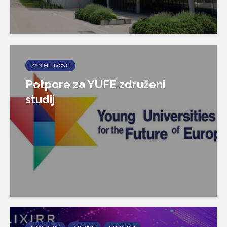
ZANIMLJIVOSTI
Potpore za YUFE združeni
studij