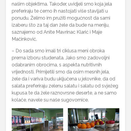
našim objektima. Također, uvidjeli smo koja jela
preferiraju te ćemo ih nastojati više stavljati u
ponudu. Želimo im pružiti mogućnost da sami
izaberu što za taj dan žele da bude na meniju,
saznajemo od Anite Mavrinac Klarić i Maje
Mačinković.
– Do sada smo imali tri ciklusa meni obroka
prema izboru studenata. Jako smo zadovoljni
odabranim obrocima, s aspekta nutritivnih
vrijednosti. Primijetili smo da osim mesnih jela,
žele da i variva budu uključena u jelovnike, da od
salata preferiraju zelenu salatu i salatu od svježeg
kupusa te da žele raznovrsne deserte, a ne samo
kolače, navele su naše sugovornice.