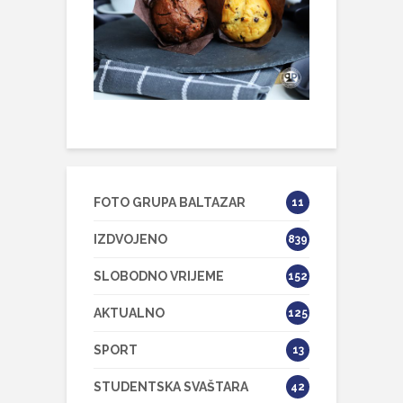
FOTO GRUPA BALTAZAR
11
IZDVOJENO
839
SLOBODNO VRIJEME
152
AKTUALNO
125
SPORT
13
STUDENTSKA SVAŠTARA
42