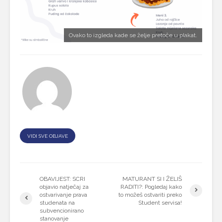
Ovako to izgleda kade se želje pretoče u plakat.
VIDI SVE OBJAVE
OBAVIJEST: SCRI
MATURANT SI I ŽELIŠ
objavio natječaj za
RADITI?: Pogledaj kako
ostvarivanje prava
to možeš ostvariti preko
studenata na
Student servisa!
subvencionirano
stanovanje