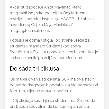
Akciju su započele Anita Mavrinac Klarić,
mag.sanit.ing., rukovoditeljica Odjela interne
revizije i kontrole i inspekcije HACCP i djelatnica
navedenog Odjela Maja Mačinković,
mag.ing.techn.aliment.
Podrška je odmah stigla i od strane Ureda za
studentski standard Studentskog zbora
Sveučilišta u Rijeci, a upravo je Ured bio prvi koji je
kreirao jelovnik “po želji”, za određeni dan.
Do sada tri ciklusa
Osim uključivanja studenata, SCRI na ovaj način
dolazi do dragocjenih podataka a što pomaže pri
formiranju tjedne ponude, općenito.
– Cilj akcije je suradnja sa studentima. Želimo da
oni budu zadovoljni i da konzumiraju hranu u