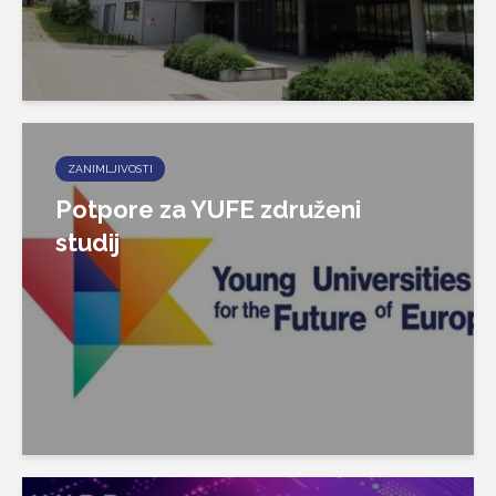
ZANIMLJIVOSTI
Potpore za YUFE združeni
studij