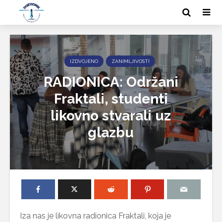
IZDVOJENO
ZANIMLJIVOSTI
RADIONICA: Održani
Fraktali, studenti
likovno stvarali uz
glazbu
Iza nas je likovna radionica Fraktali, koja je