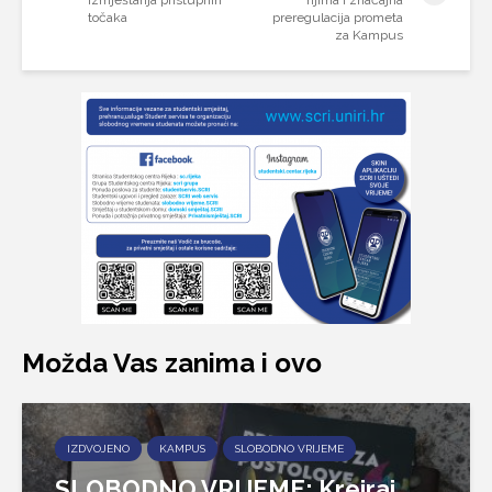
izmještanja pristupnih
njima i značajna
točaka
preregulacija prometa
za Kampus
Možda Vas zanima i ovo
IZDVOJENO
KAMPUS
SLOBODNO VRIJEME
SLOBODNO VRIJEME: Kreiraj