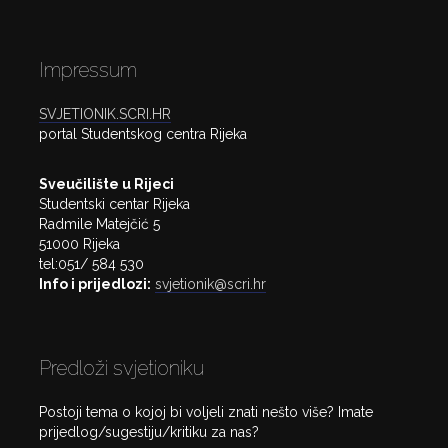
Impressum
SVJETIONIK.SCRI.HR
portal Studentskog centra Rijeka
Sveučilište u Rijeci
Studentski centar Rijeka
Radmile Matejčić 5
51000 Rijeka
tel:051/ 584 530
Info i prijedlozi:
svjetionik@scri.hr
Predloži svjetioniku
Postoji tema o kojoj bi voljeli znati nešto više? Imate
prijedlog/sugestiju/kritiku za nas?