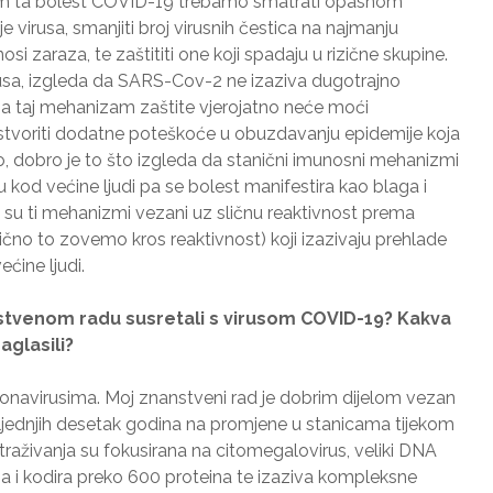
m ta bolest COVID-19 trebamo smatrati opasnom
nje virusa, smanjiti broj virusnih čestica na najmanju
 zaraza, te zaštititi one koji spadaju u rizične skupine.
rusa, izgleda da SARS-Cov-2 ne izaziva dugotrajno
 na taj mehanizam zaštite vjerojatno neće moći
stvoriti dodatne poteškoće u obuzdavanju epidemije koja
No, dobro je to što izgleda da stanični imunosni mehanizmi
u kod većine ljudi pa se bolest manifestira kao blaga i
su ti mehanizmi vezani uz sličnu reaktivnost prema
čno to zovemo kros reaktivnost) koji izazivaju prehlade
ćine ljudi.
nstvenom radu susretali s virusom COVID-19? Kakva
aglasili?
ronavirusima. Moj znanstveni rad je dobrim dijelom vezan
osljednjih desetak godina na promjene u stanicama tijekom
straživanja su fokusirana na citomegalovirus, veliki DNA
na i kodira preko 600 proteina te izaziva kompleksne