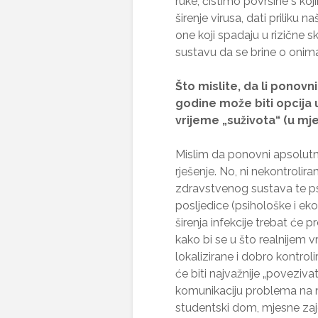
ruke, čistimo površine s ko
širenje virusa, dati priliku
one koji spadaju u rizične
sustavu da se brine o onima 
Što mislite, da li ponov
godine može biti opcija u
vrijeme „suživota“ (u mje
Mislim da ponovni apsolutn
rješenje. No, ni nekontrolira
zdravstvenog sustava te psi
posljedice (psihološke i e
širenja infekcije trebat će pr
kako bi se u što realnijem vr
lokalizirane i dobro kontrol
će biti najvažnije „povezivat
komunikaciju problema na na
studentski dom, mjesne zaj