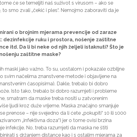
Na tome će se temeljiti naš suživot s virusom – ako se
, to smo zvali „čekić i ples“. Nemojmo zaboraviti da je
irani o brojnim mjerama prevencije od zaraze
 dezinfekcije ruku i prostora, nošenje zaštitne
 itd. Da li bi neke od njih željeli istaknuti? Što je
o nošenju zaštitne maske?
nih maski jako važno. To su, uostalom i pokazale ozbiljne
po svim načelima znanstvene metode i objavljene na
nanstvenim časopisima). Dakle, trebalo bi dobro
može. Isto tako, trebalo bi dobro razumjeti i probleme
me, smatram da maske treba nositi u zatvorenim
više ljudi kroz duže vrijeme. Maska značajno smanjuje
 se prenose – nije svejedno da li ćete „pokupiti“ 10 ili 1000
azivanom „infektivna doza“) jer o tome ovisi brzina
enje infekcije. No, treba razumjeti da maska ne štiti
binirati s držanjem distance kao i s ostalim mjerama za