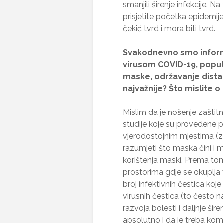
smanjili širenje infekcije. 
prisjetite početka epidemije
čekić tvrd i mora biti tvrd.
Svakodnevno smo inform
virusom COVID-19, poput:
maske, održavanje distance
najvažnije? Što mislite 
Mislim da je nošenje zaštit
studije koje su provedene 
vjerodostojnim mjestima (z
razumjeti što maska čini i 
korištenja maski. Prema to
prostorima gdje se okuplja 
broj infektivnih čestica koje
virusnih čestica (to često n
razvoja bolesti i daljnje šir
apsolutno i da je treba kom