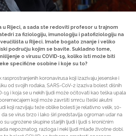
ta u Rijeci, a sada ste redoviti profesor u trajnom
tedri za fiziologiju, imunologiju i patofiziologiju na
eučilišta u Rijeci. Imate bogato znanje i veliko
bliski području kojim se bavite. Sukladno tome,
išljenje o virusu COVID-19, koliko isti može biti
eke specifične osobine i koje su to?
rasprostranjenih koronavirusa koji izazivaju jesenske i
iku od svojih rođaka, SARS-CoV-2 izaziva bolest dišnih
9 i koja se u nekih ljudi može očitovati kao teška upala
poremećajem koji može završiti smrću (teški akutni
udi koji razvijaju teže oblike bolesti je relativno velik, 10-
 da se virus brzo i lako širi predstavlja ogroman udar na
su ugrožene skupine starijih ljudi i ljudi s kroničnim
sada nepoznatog, razloga i neki ljudi mlađe životne dobi.