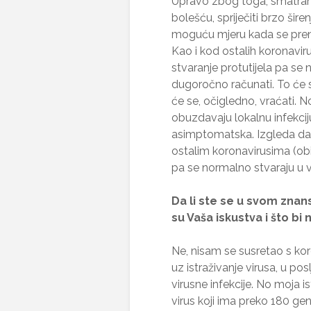
Upravo zbog toga, smatra
bolešću, spriječiti brzo šire
moguću mjeru kada se prenosi
Kao i kod ostalih koronavi
stvaranje protutijela pa se
dugoročno računati. To će 
će se, očigledno, vraćati. 
obuzdavaju lokalnu infekcij
asimptomatska. Izgleda da 
ostalim koronavirusima (obi
pa se normalno stvaraju u ve
Da li ste se u svom zna
su Vaša iskustva i što bi n
Ne, nisam se susretao s ko
uz istraživanje virusa, u p
virusne infekcije. No moja i
virus koji ima preko 180 ge