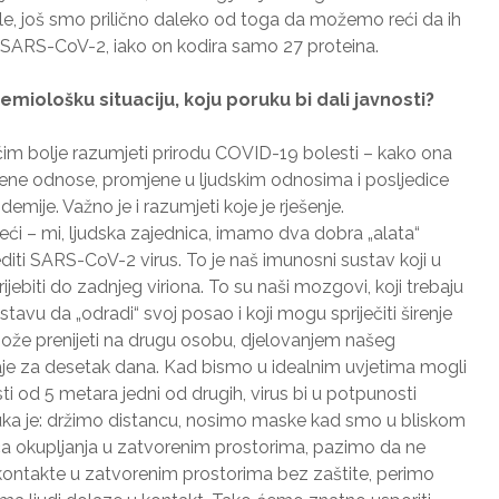
akle, još smo prilično daleko od toga da možemo reći da ih
za SARS-CoV-2, iako on kodira samo 27 proteina.
miološku situaciju, koju poruku bi dali javnosti?
im bolje razumjeti prirodu COVID-19 bolesti – kako ona
tvene odnose, promjene u ljudskim odnosima i posljedice
ije. Važno je i razumjeti koje je rješenje.
eći – mi, ljudska zajednica, imamo dva dobra „alata“
iti SARS-CoV-2 virus. To je naš imunosni sustav koji u
ebiti do zadnjeg viriona. To su naši mozgovi, koji trebaju
vu da „odradi“ svoj posao i koji mogu spriječiti širenje
 može prenijeti na drugu osobu, djelovanjem našeg
je za desetak dana. Kad bismo u idealnim uvjetima mogli
ti od 5 metara jedni od drugih, virus bi u potpunosti
uka je: držimo distancu, nosimo maske kad smo u bliskom
a okupljanja u zatvorenim prostorima, pazimo da ne
 kontakte u zatvorenim prostorima bez zaštite, perimo