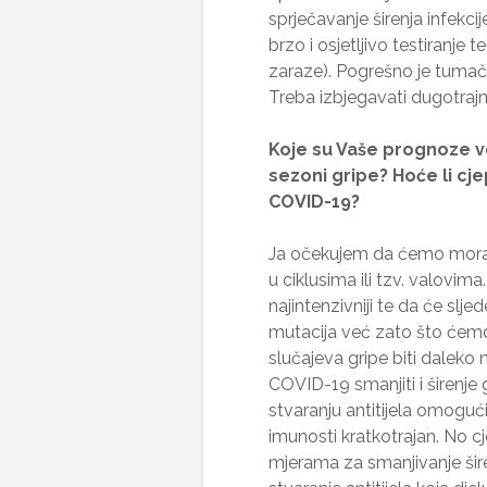
sprječavanje širenja infekcije
brzo i osjetljivo testiranje 
zaraze). Pogrešno je tumač
Treba izbjegavati dugotraj
Koje su Vaše prognoze v
sezoni gripe? Hoće li cje
COVID-19?
Ja očekujem da ćemo morati
u ciklusima ili tzv. valovim
najintenzivniji te da će sljed
mutacija već zato što ćemo 
slučajeva gripe biti daleko
COVID-19 smanjiti i širenje
stvaranju antitijela omogućit
imunosti kratkotrajan. No cj
mjerama za smanjivanje šir