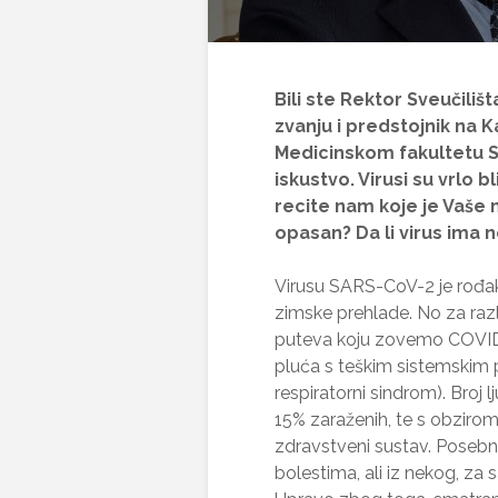
Bili ste Rektor Sveučiliš
zvanju i predstojnik na Ka
Medicinskom fakultetu Sv
iskustvo. Virusi su vrlo 
recite nam koje je Vaše m
opasan? Da li virus ima n
Virusu SARS-CoV-2 je rođak 
zimske prehlade. No za razl
puteva koju zovemo COVID-1
pluća s teškim sistemskim 
respiratorni sindrom). Broj lj
15% zaraženih, te s obzirom
zdravstveni sustav. Posebno 
bolestima, ali iz nekog, za 