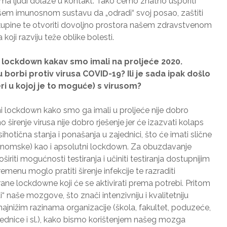
jima ljudi dolaze u kontakt. Tako ćemo znatno usporiti
 našem imunosnom sustavu da „odradi“ svoj posao, zaštiti
 skupine te otvoriti dovoljno prostora našem zdravstvenom
koji razviju teže oblike bolesti.
ni lockdown kakav smo imali na proljeće 2020.
 borbi protiv virusa COVID-19? Ili je sada ipak došlo
ri u kojoj je to moguće) s virusom?
i lockdown kako smo ga imali u proljeće nije dobro
no širenje virusa nije dobro rješenje jer će izazvati kolaps
hotična stanja i ponašanja u zajednici, što će imati slične
konomske) kao i apsolutni lockdown. Za obuzdavanje
oširiti mogućnosti testiranja i učiniti testiranja dostupnijim
emenu moglo pratiti širenje infekcije te razraditi
irane lockdowne koji će se aktivirati prema potrebi. Pritom
i“ naše mozgove, što znači intenzivniju i kvalitetniju
jnižim razinama organizacije (škola, fakultet, poduzeće,
ednice i sl.), kako bismo korištenjem našeg mozga