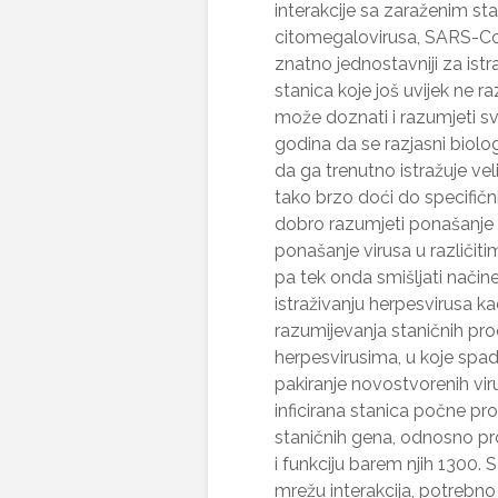
interakcije sa zaraženim s
citomegalovirusa, SARS-CoV-
znatno jednostavniji za ist
stanica koje još uvijek ne 
može doznati i razumjeti sv
godina da se razjasni biolo
da ga trenutno istražuje ve
tako brzo doći do specifični
dobro razumjeti ponašanje v
ponašanje virusa u različit
pa tek onda smišljati način
istraživanju herpesvirusa ka
razumijevanja staničnih proc
herpesvirusima, u koje spa
pakiranje novostvorenih vir
inficirana stanica počne proi
staničnih gena, odnosno pro
i funkciju barem njih 1300. 
mrežu interakcija, potrebno