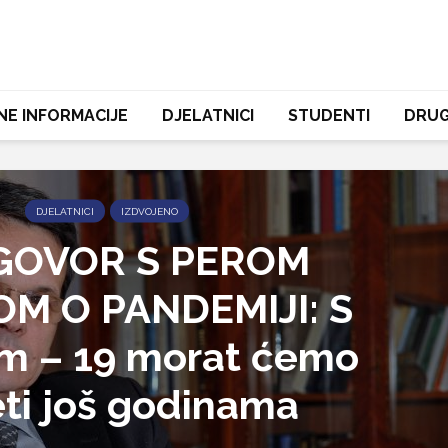
NE INFORMACIJE
DJELATNICI
STUDENTI
DRUG
DJELATNICI
IZDVOJENO
GOVOR S PEROM
M O PANDEMIJI: S
m – 19 morat ćemo
eti još godinama