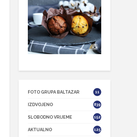
FOTO GRUPA BALTAZAR
11
IZDVOJENO
839
SLOBODNO VRIJEME
152
AKTUALNO
125