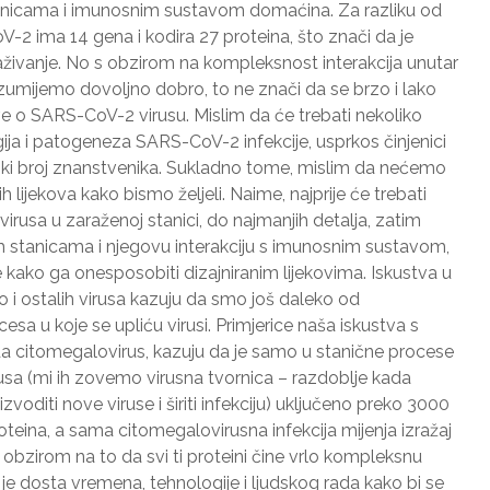
tanicama i imunosnim sustavom domaćina. Za razliku od
2 ima 14 gena i kodira 27 proteina, što znači da je
raživanje. No s obzirom na kompleksnost interakcija unutar
razumijemo dovoljno dobro, to ne znači da se brzo i lako
e o SARS-CoV-2 virusu. Mislim da će trebati nekoliko
gija i patogeneza SARS-CoV-2 infekcije, usprkos činjenici
liki broj znanstvenika. Sukladno tome, mislim da nećemo
h lijekova kako bismo željeli. Naime, najprije će trebati
irusa u zaraženoj stanici, do najmanjih detalja, zatim
im stanicama i njegovu interakciju s imunosnim sustavom,
e kako ga onesposobiti dizajniranim lijekovima. Iskustva u
o i ostalih virusa kazuju da smo još daleko od
esa u koje se upliću virusi. Primjerice naša iskustva s
da citomegalovirus, kazuju da je samo u stanične procese
usa (mi ih zovemo virusna tvornica – razdoblje kada
zvoditi nove viruse i širiti infekciju) uključeno preko 3000
teina, a sama citomegalovirusna infekcija mijenja izražaj
S obzirom na to da svi ti proteini čine vrlo kompleksnu
 je dosta vremena, tehnologije i ljudskog rada kako bi se