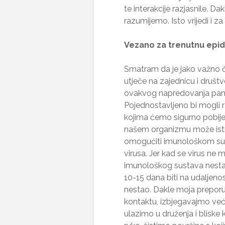
te interakcije razjasnile. D
razumijemo. Isto vrijedi i 
Vezano za trenutnu epide
Smatram da je jako važno č
utječe na zajednicu i druš
ovakvog napredovanja pandem
Pojednostavljeno bi mogli r
kojima ćemo sigurno pobijed
našem organizmu može istrij
omogućiti imunološkom susta
virusa. Jer kad se virus ne
imunološkog sustava nesta
10-15 dana biti na udaljenos
nestao. Dakle moja prepor
kontaktu, izbjegavajmo već
ulazimo u druženja i bliske