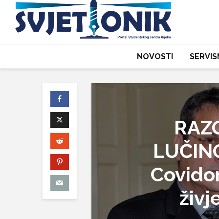
NOVOSTI
SERVIS
RAZ
LUČINO
Covido
živj