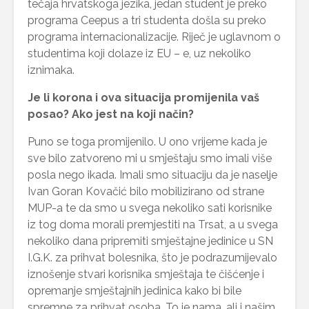
tečaja hrvatskoga jezika, jedan student je preko
programa Ceepus a tri studenta došla su preko
programa internacionalizacije. Riječ je uglavnom o
studentima koji dolaze iz EU – e, uz nekoliko
iznimaka.
Je li korona i ova situacija promijenila vaš
posao? Ako jest na koji način?
Puno se toga promijenilo. U ono vrijeme kada je
sve bilo zatvoreno mi u smještaju smo imali više
posla nego ikada. Imali smo situaciju da je naselje
Ivan Goran Kovačić bilo mobilizirano od strane
MUP-a te da smo u svega nekoliko sati korisnike
iz tog doma morali premjestiti na Trsat, a u svega
nekoliko dana pripremiti smještajne jedinice u SN
I.G.K. za prihvat bolesnika, što je podrazumijevalo
iznošenje stvari korisnika smještaja te čišćenje i
opremanje smještajnih jedinica kako bi bile
spremne za prihvat osoba. To je nama, ali i našim