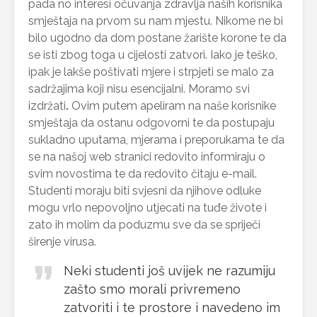
pada no interesi očuvanja zdravlja naših korisnika
smještaja na prvom su nam mjestu. Nikome ne bi
bilo ugodno da dom postane žarište korone te da
se isti zbog toga u cijelosti zatvori. Iako je teško,
ipak je lakše poštivati mjere i strpjeti se malo za
sadržajima koji nisu esencijalni. Moramo svi
izdržati
.
Ovim putem apeliram na naše korisnike
smještaja da ostanu odgovorni te da postupaju
sukladno uputama, mjerama i preporukama te da
se na našoj web stranici redovito informiraju o
svim novostima te da redovito čitaju e-mail.
Studenti moraju biti svjesni da njihove odluke
mogu vrlo nepovoljno utjecati na tuđe živote i
zato ih molim da poduzmu sve da se spriječi
širenje virusa.
Neki studenti još uvijek ne razumiju
zašto smo morali privremeno
zatvoriti i te prostore i navedeno im