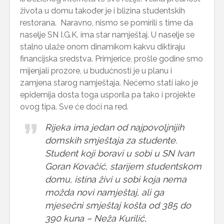
života u domu također je i blizina studentskih
restorana. Naravno, nismo se pomirili s time da
naselje SN I.G.K. ima star namještaj. U naselje se
stalno ulaže onom dinamikom kakvu diktiraju
financijska sredstva. Primjerice, prošle godine smo
mijenjali prozore, u budućnosti je u planu i
zamjena starog namještaja. Nećemo stati iako je
epidemija dosta toga usporila pa tako i projekte
ovog tipa. Sve će doći na red.
Rijeka ima jedan od najpovoljnijih
domskih smještaja za studente.
Student koji boravi u sobi u SN Ivan
Goran Kovačić, starijem studentskom
domu, istina živi u sobi koja nema
možda novi namještaj, ali ga
mjesečni smještaj košta od 385 do
390 kuna – Neža Kurilić,