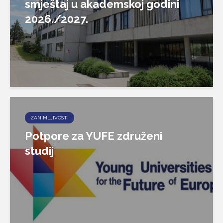
smještaj u akademskoj godini
2026./2027.
ZANIMLJIVOSTI
Potpore za YUFE združeni
studij