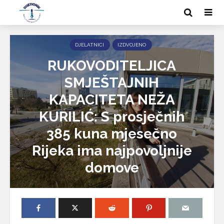
DJELATNICI
IZDVOJENO
RUKOVODITELJICA
SMJEŠTAJNIH
KAPACITETA NEŽA
KURILIĆ: S prosječnih
385 kuna mjesečno
Rijeka ima najpovoljnije
domove