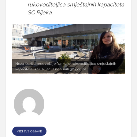
rukovoditeljica smještajnih kapaciteta
SC Rijeka.
Neža Kurilić preuzela je funkciju rukovoditeljice smještajnih
kapaciteta SC u Rijeci s nepunih 30 godina.
VIDI SVE OBJAVE