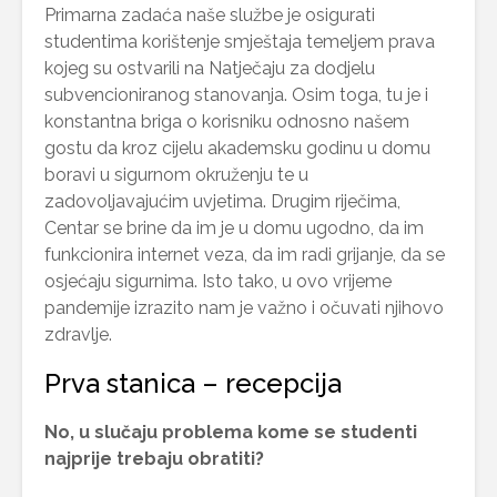
Primarna zadaća naše službe je osigurati
studentima korištenje smještaja temeljem prava
kojeg su ostvarili na Natječaju za dodjelu
subvencioniranog stanovanja. Osim toga, tu je i
konstantna briga o korisniku odnosno našem
gostu da kroz cijelu akademsku godinu u domu
boravi u sigurnom okruženju te u
zadovoljavajućim uvjetima. Drugim riječima,
Centar se brine da im je u domu ugodno, da im
funkcionira internet veza, da im radi grijanje, da se
osjećaju sigurnima. Isto tako, u ovo vrijeme
pandemije izrazito nam je važno i očuvati njihovo
zdravlje.
Prva stanica – recepcija
No, u slučaju problema kome se studenti
najprije trebaju obratiti?