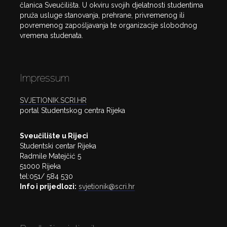
članica Sveučilišta. U okviru svojih djelatnosti studentima
pruža usluge stanovanja, prehrane, privremenog ili
povremenog zapošljavanja te organizacije slobodnog
vremena studenata.
Impressum
SVJETIONIK.SCRI.HR
portal Studentskog centra Rijeka
Sveučilište u Rijeci
Studentski centar Rijeka
Radmile Matejčić 5
51000 Rijeka
tel:051/ 584 530
Info i prijedlozi:
svjetionik@scri.hr