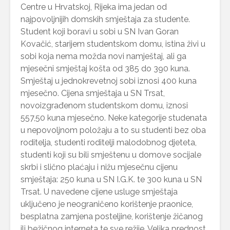
Centre u Hrvatskoj, Rijeka ima jedan od
najpovoljnijih domskih smještaja za studente.
Student koji boravi u sobi u SN Ivan Goran
Kovačić, starijem studentskom domu, istina živi u
sobi koja nema možda novi namještaj, ali ga
mjesečni smještaj košta od 385 do 390 kuna.
Smještaj u jednokrevetnoj sobi iznosi 400 kuna
mjesečno. Cijena smještaja u SN Trsat,
novoizgrađenom studentskom domu, iznosi
557,50 kuna mjesečno. Neke kategorije studenata
u nepovoljnom položaju a to su studenti bez oba
roditelja, studenti roditelji malodobnog djeteta,
studenti koji su bili smještenu u domove socijale
skrbi i slično plaćaju i nižu mjesečnu cijenu
smještaja: 250 kuna u SN I.G.K. te 300 kuna u SN
Trsat. U navedene cijene usluge smještaja
uključeno je neograničeno korištenje praonice,
besplatna zamjena posteljine, korištenje žičanog
ili bežičnog interneta te sve režije. Velika prednost