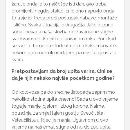
žarulje onda je to najčešće isti dan, ako treba
promijeniti negdje staklo jer je ono napuklo onda
to traje jer treba proći postupak nabave, montaže
i slično. Svaka situacija je drugačija. Jako je puno
soba i nekada naša služba održavanja ne stigne
sve kvarove otkloniti u planiranom roku. Ponekad
se radi i o tome da student ne zna kako rukovati s
nekom opremom ili uređajem, pa misli da je ista u
kvaru.
Pretpostavljam da broj upita varira. Čini se
da je njih nekako najviše početkom godine?
Od kolovoza pa do sredine listopada zaprimimo
nekoliko stotina upita dnevno! Sada u ovo vrijeme
toga je manje, djelom i zbog korone. Naime,
potražnja za smještajem gostiju Sveučilišta i
Veleučilišta u Rijeci je manja. Uglavnom u ovo
vrijeme na naš email stigne od 50 do 100 upita