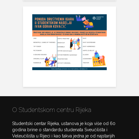
O Studentskom centru Rijeka
Studentski centar Rijeka, ustanova je koja više od 60
godina brine o standardu studenata Sveučilišta i
Veleučilišta u Rijeci i kao takva jedna je od najstarijih