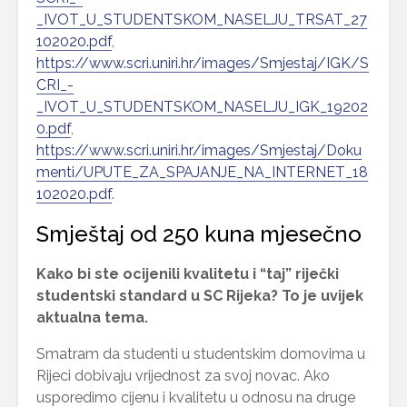
_IVOT_U_STUDENTSKOM_NASELJU_TRSAT_27
102020.pdf
,
https://www.scri.uniri.hr/images/Smjestaj/IGK/S
CRI_-
_IVOT_U_STUDENTSKOM_NASELJU_IGK_19202
0.pdf
,
https://www.scri.uniri.hr/images/Smjestaj/Doku
menti/UPUTE_ZA_SPAJANJE_NA_INTERNET_18
102020.pdf
.
Smještaj od 250 kuna mjesečno
Kako bi ste ocijenili kvalitetu i “taj” riječki
studentski standard u SC Rijeka? To je uvijek
aktualna tema.
Smatram da studenti u studentskim domovima u
Rijeci dobivaju vrijednost za svoj novac. Ako
usporedimo cijenu i kvalitetu u odnosu na druge