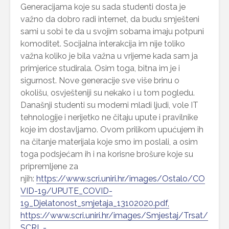
Generacijama koje su sada studenti dosta je
važno da dobro radi internet, da budu smješteni
sami u sobi te da u svojim sobama imaju potpuni
komoditet. Socijalna interakcija im nije toliko
važna koliko je bila važna u vrijeme kada sam ja
primjerice studirala. Osim toga, bitna im je i
sigurnost. Nove generacije sve više brinu o
okolišu, osvješteniji su nekako i u tom pogledu.
Današnji studenti su moderni mladi ljudi, vole IT
tehnologije i nerijetko ne čitaju upute i pravilnike
koje im dostavljamo. Ovom prilikom upućujem ih
na čitanje materijala koje smo im poslali, a osim
toga podsjećam ih i na korisne brošure koje su
pripremljene za
njih:
https://www.scri.uniri.hr/images/Ostalo/CO
VID-19/UPUTE_COVID-
19_Djelatonost_smjetaja_13102020.pdf
,
https://www.scri.uniri.hr/images/Smjestaj/Trsat/
SCRI_-