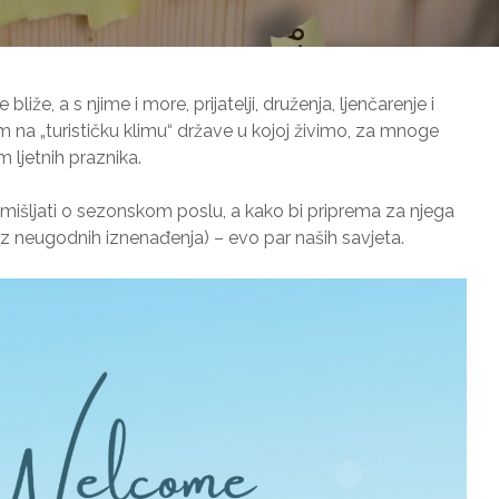
 bliže, a s njime i more, prijatelji, druženja, ljenčarenje i
om na „turističku klimu“ države u kojoj živimo, za mnoge
m ljetnih praznika.
mišljati o sezonskom poslu, a kako bi priprema za njega
(bez neugodnih iznenađenja) – evo par naših savjeta.