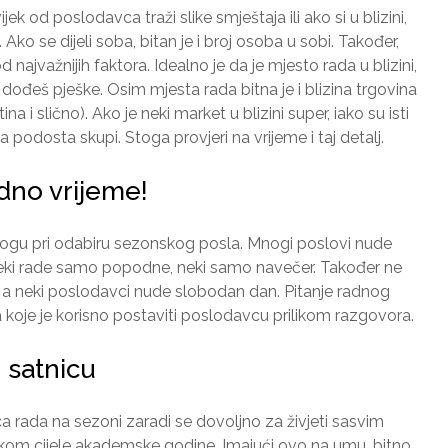
jek od poslodavca traži slike smještaja ili ako si u blizini,
Ako se dijeli soba, bitan je i broj osoba u sobi. Također,
d najvažnijih faktora. Idealno je da je mjesto rada u blizini,
ođeš pješke. Osim mjesta rada bitna je i blizina trgovina
a i slično). Ako je neki market u blizini super, iako su isti
 podosta skupi. Stoga provjeri na vrijeme i taj detalj.
adno vrijeme!
ulogu pri odabiru sezonskog posla. Mnogi poslovi nude
eki rade samo popodne, neki samo navečer. Također ne
ti, a neki poslodavci nude slobodan dan. Pitanje radnog
 koje je korisno postaviti poslodavcu prilikom razgovora.
 satnicu
 rada na sezoni zaradi se dovoljno za živjeti sasvim
jekom cijele akademske godine. Imajući ovo na umu, bitno