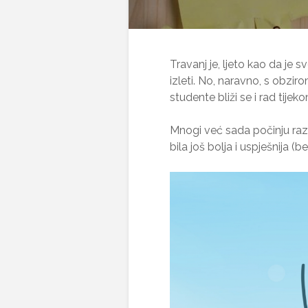
Travanj je, ljeto kao da je sve
izleti. No, naravno, s obzir
studente bliži se i rad tijeko
Mnogi već sada počinju raz
bila još bolja i uspješnija 