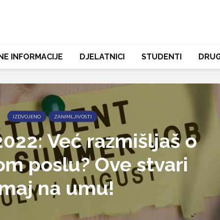
NE INFORMACIJE
DJELATNICI
STUDENTI
DRUG
IZDVOJENO
ZANIMLJIVOSTI
22: Već razmišljaš o
m poslu? Ove stvari
imaj na umu!