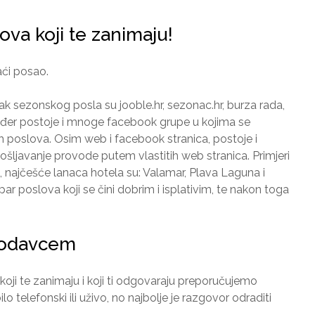
ova koji te zanimaju!
aći posao.
k sezonskog posla su jooble.hr, sezonac.hr, burza rada,
kođer postoje i mnoge facebook grupe u kojima se
h poslova. Osim web i facebook stranica, postoje i
pošljavanje provode putem vlastitih web stranica. Primjeri
 najčešće lanaca hotela su: Valamar, Plava Laguna i
 par poslova koji se čini dobrim i isplativim, te nakon toga
lodavcem
oji te zanimaju i koji ti odgovaraju preporučujemo
 telefonski ili uživo, no najbolje je razgovor odraditi