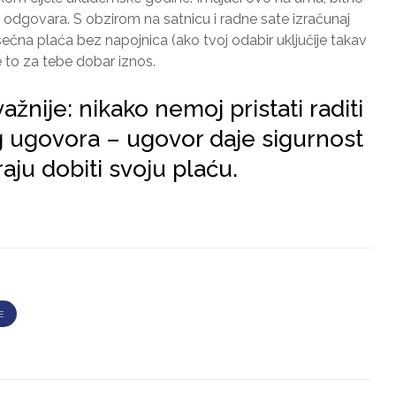
ti odgovara. S obzirom na satnicu i radne sate izračunaj
jesečna plaća bez napojnica (ako tvoj odabir uključije takav
je to za tebe dobar iznos.
važnije: nikako nemoj pristati raditi
 ugovora – ugovor daje sigurnost
aju dobiti svoju plaću.
E