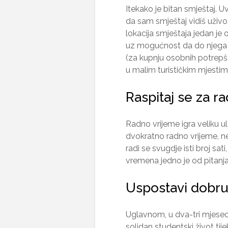
Itekako je bitan smještaj. Uvi
da sam smještaj vidiš uživo. 
lokacija smještaja jedan je o
uz mogućnost da do njega d
(za kupnju osobnih potrepštin
u malim turističkim mjestima
Raspitaj se za r
Radno vrijeme igra veliku 
dvokratno radno vrijeme, n
radi se svugdje isti broj sa
vremena jedno je od pitanja
Uspostavi dobru
Uglavnom, u dva-tri mjeseca
solidan studentski život ti