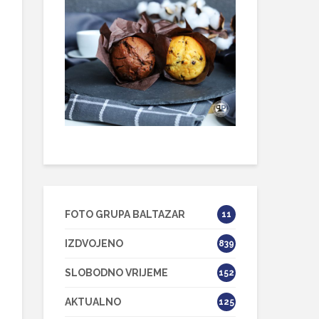
FOTO GRUPA BALTAZAR
11
IZDVOJENO
839
SLOBODNO VRIJEME
152
AKTUALNO
125