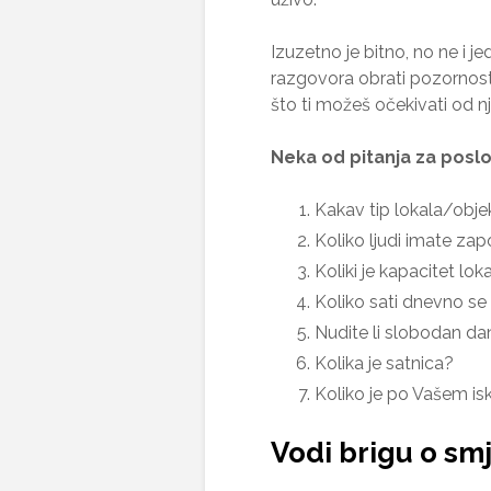
Izuzetno je bitno, no ne i
razgovora obrati pozornost
što ti možeš očekivati od n
Neka od pitanja za poslo
Kakav tip lokala/objek
Koliko ljudi imate za
Koliki je kapacitet loka
Koliko sati dnevno se 
Nudite li slobodan da
Kolika je satnica?
Koliko je po Vašem is
Vodi brigu o smj