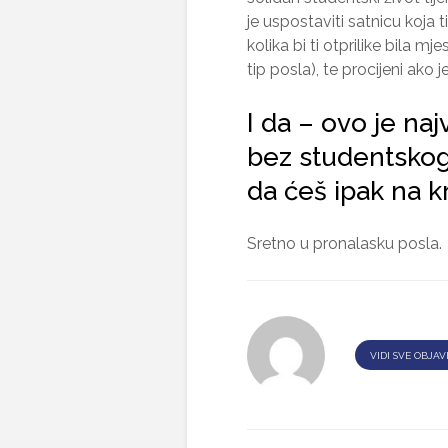
je uspostaviti satnicu koja 
kolika bi ti otprilike bila m
tip posla), te procijeni ako 
I da – ovo je naj
bez studentskog
da ćeš ipak na kr
Sretno u pronalasku posla.
VIDI SVE OBJAV