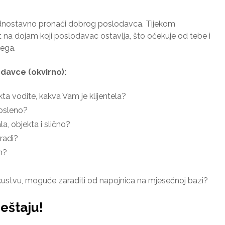
 jednostavno pronaći dobrog poslodavca. Tijekom
 na dojam koji poslodavac ostavlja, što očekuje od tebe i
jega.
davce (okvirno):
ta vodite, kakva Vam je klijentela?
posleno?
la, objekta i slično?
radi?
n?
kustvu, moguće zaraditi od napojnica na mjesečnoj bazi?
eštaju!