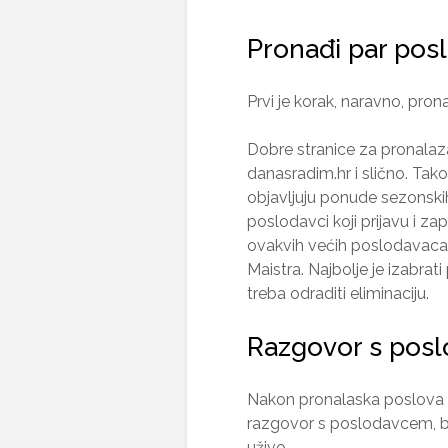
Pronađi par posl
Prvi je korak, naravno, pron
Dobre stranice za pronalaza
danasradim.hr i slično. Ta
objavljuju ponude sezonski
poslodavci koji prijavu i za
ovakvih većih poslodavaca,
Maistra. Najbolje je izabrati
treba odraditi eliminaciju.
Razgovor s pos
Nakon pronalaska poslova k
razgovor s poslodavcem, bilo
uživo.