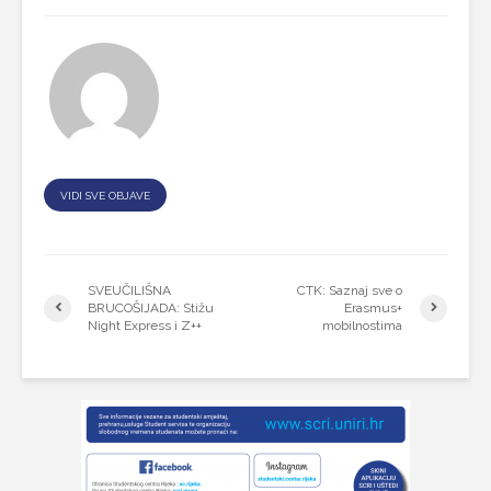
VIDI SVE OBJAVE
SVEUČILIŠNA
CTK: Saznaj sve o
BRUCOŠIJADA: Stižu
Erasmus+
Night Express i Z++
mobilnostima