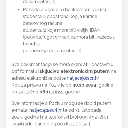
dokumentacije)
Potvrda / ugovor o bankovnom računu
studenta ili obostrana kopija kartice
bankovnog računa
studenta iz koje mora biti vidljiv IBAN
(potvrda/ugovor/kartica mora biti važeća u
trenutku
podnošenja dokumentacije)
Sva dokumentacija se mora skenirati i dostaviti u
pdf formatu
isključivo elektroničkim putem
na
adresu elektroničke pošte
natjecaj@scri.hr
.
Rok za prijavu na Poziv je od
30.10.2024.
godine
do zaključno
08.11.2024.
godine.
Sve informacije o Pozivu mogu se dobiti putem
e-maila:
natjecaj@scri.hr
te od 31. listopada
2024. godine i na telefonski broj 099 492 5801
svaki radni dan od 09,00 do 11,00 sati.