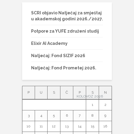
SCRI objavio Natječaj za smještaj
u akademskoj godini 2026./2027.
Potpore za YUFE združeni studij
Elixir AI Academy
Natječaj: Fond SIZIF 2026
Natječaj: Fond Prometej 2026.
P
U
S
Č
P
S
N
KOLOVOZ 2026
1
2
3
4
5
6
7
8
9
10
11
12
13
14
15
16