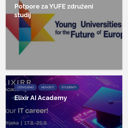
Potpore za YUFE združeni
studij
IZDVOJENO
NOVOSTI
STUDENTI
Elixir AI Academy