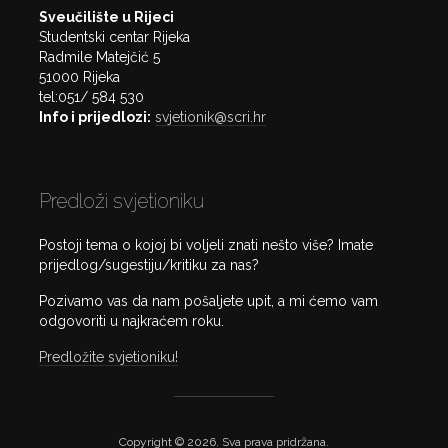
Sveučilište u Rijeci
Studentski centar Rijeka
Radmile Matejčić 5
51000 Rijeka
tel:051/ 584 530
Info i prijedlozi:
svjetionik@scri.hr
Predloži svjetioniku
Postoji tema o kojoj bi voljeli znati nešto više? Imate
prijedlog/sugestiju/kritiku za nas?
Pozivamo vas da nam pošaljete upit, a mi ćemo vam
odgovoriti u najkraćem roku.
Predložite svjetioniku!
Copyright © 2026. Sva prava pridržana.