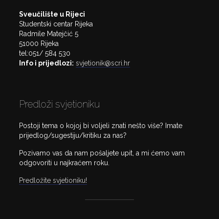
Sveučilište u Rijeci
Studentski centar Rijeka
Radmile Matejčić 5
51000 Rijeka
tel:051/ 584 530
Info i prijedlozi:
svjetionik@scri.hr
Predloži svjetioniku
Postoji tema o kojoj bi voljeli znati nešto više? Imate
prijedlog/sugestiju/kritiku za nas?
Pozivamo vas da nam pošaljete upit, a mi ćemo vam
odgovoriti u najkraćem roku.
Predložite svjetioniku!