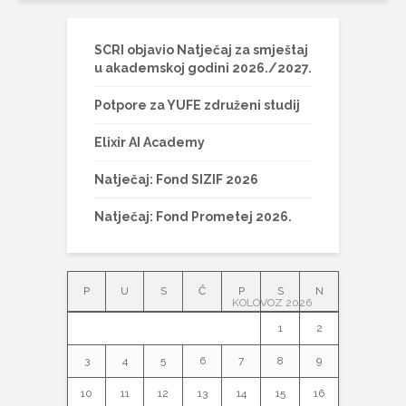
SCRI objavio Natječaj za smještaj
u akademskoj godini 2026./2027.
Potpore za YUFE združeni studij
Elixir AI Academy
Natječaj: Fond SIZIF 2026
Natječaj: Fond Prometej 2026.
P
U
S
Č
P
S
N
KOLOVOZ 2026
1
2
3
4
5
6
7
8
9
10
11
12
13
14
15
16