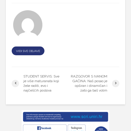
VIDI SVE OBJAVE
STUDENT SERVIS: Sve
RAZGOVOR S IVANOM
je više maturanata koji
GAĆINA: Naš posao je
žele raditi, evo i
opširan i dinamičan i
najčešćih poslova
zato ga baš volim