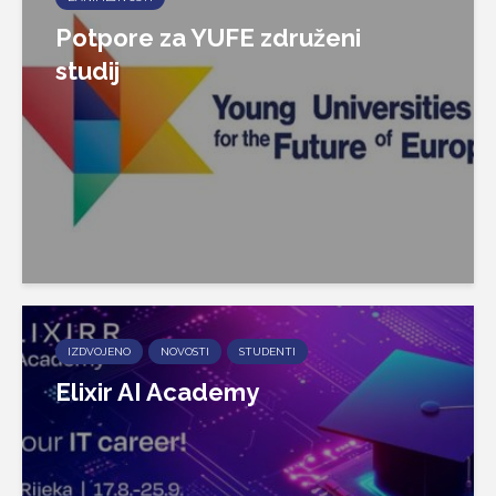
Potpore za YUFE združeni
studij
IZDVOJENO
NOVOSTI
STUDENTI
Elixir AI Academy