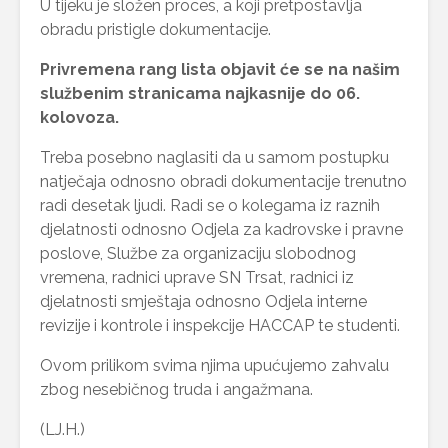
U tijeku je složen proces, a koji pretpostavlja
obradu pristigle dokumentacije.
Privremena rang lista objavit će se na našim
službenim stranicama najkasnije do 06.
kolovoza.
Treba posebno naglasiti da u samom postupku
natječaja odnosno obradi dokumentacije trenutno
radi desetak ljudi. Radi se o kolegama iz raznih
djelatnosti odnosno Odjela za kadrovske i pravne
poslove, Službe za organizaciju slobodnog
vremena, radnici uprave SN Trsat, radnici iz
djelatnosti smještaja odnosno Odjela interne
revizije i kontrole i inspekcije HACCAP te studenti.
Ovom prilikom svima njima upućujemo zahvalu
zbog nesebičnog truda i angažmana.
(LJ.H.)