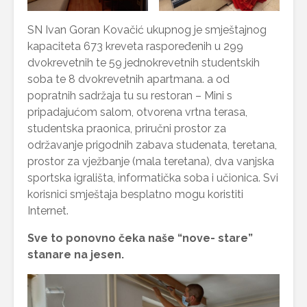
SN Ivan Goran Kovačić ukupnog je smještajnog
kapaciteta 673 kreveta raspoređenih u 299
dvokrevetnih te 59 jednokrevetnih studentskih
soba te 8 dvokrevetnih apartmana. a od
popratnih sadržaja tu su restoran – Mini s
pripadajućom salom, otvorena vrtna terasa,
studentska praonica, priručni prostor za
održavanje prigodnih zabava studenata, teretana,
prostor za vježbanje (mala teretana), dva vanjska
sportska igrališta, informatička soba i učionica. Svi
korisnici smještaja besplatno mogu koristiti
Internet.
Sve to ponovno čeka naše “nove- stare”
stanare na jesen.