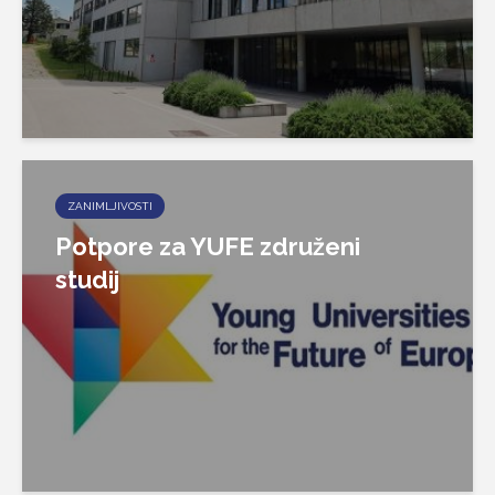
ZANIMLJIVOSTI
Potpore za YUFE združeni
studij