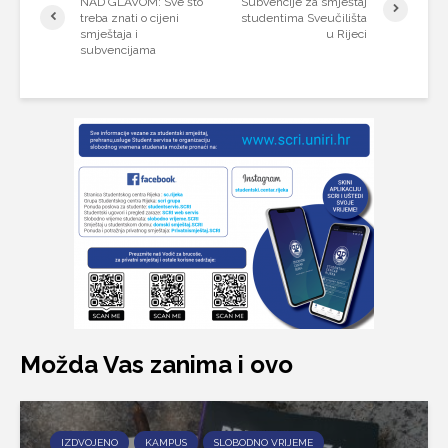
NAD GLAVOM: Sve što
Subvencije za smještaj
treba znati o cijeni
studentima Sveučilišta
smještaja i
u Rijeci
subvencijama
Možda Vas zanima i ovo
IZDVOJENO
KAMPUS
SLOBODNO VRIJEME