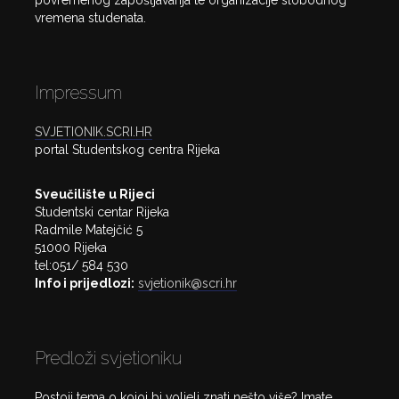
vremena studenata.
Impressum
SVJETIONIK.SCRI.HR
portal Studentskog centra Rijeka
Sveučilište u Rijeci
Studentski centar Rijeka
Radmile Matejčić 5
51000 Rijeka
tel:051/ 584 530
Info i prijedlozi:
svjetionik@scri.hr
Predloži svjetioniku
Postoji tema o kojoj bi voljeli znati nešto više? Imate