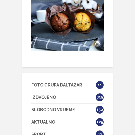
FOTO GRUPA BALTAZAR
11
IZDVOJENO
839
SLOBODNO VRIJEME
152
AKTUALNO
125
SPORT
13