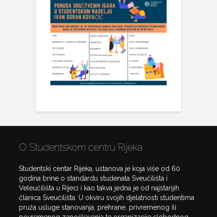
O Studentskom centru Rijeka
Studentski centar Rijeka, ustanova je koja više od 60
godina brine o standardu studenata Sveučilišta i
Veleučilišta u Rijeci i kao takva jedna je od najstarijih
članica Sveučilišta. U okviru svojih djelatnosti studentima
pruža usluge stanovanja, prehrane, privremenog ili
povremenog zapošljavanja te organizacije slobodnog