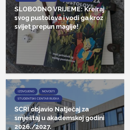
SLOBODNO VRIJEME: Kreiraj
svog pustolova i vodi ga kroz
svijet prepun magije!
IZDVOJENO
NOVOSTI
STUDENTSKI CENTAR RIJEKA
SCRI objavio Natječaj za
smještaj u akademskoj godini
2026./2027.