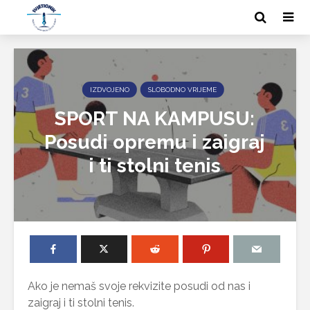
IZDVOJENO
SLOBODNO VRIJEME
SPORT NA KAMPUSU:
Posudi opremu i zaigraj
i ti stolni tenis
Ako je nemaš svoje rekvizite posudi od nas i
zaigraj i ti stolni tenis.