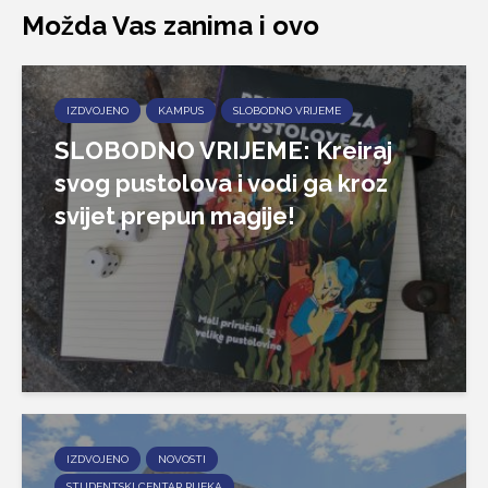
Možda Vas zanima i ovo
IZDVOJENO
KAMPUS
SLOBODNO VRIJEME
SLOBODNO VRIJEME: Kreiraj
svog pustolova i vodi ga kroz
svijet prepun magije!
IZDVOJENO
NOVOSTI
STUDENTSKI CENTAR RIJEKA