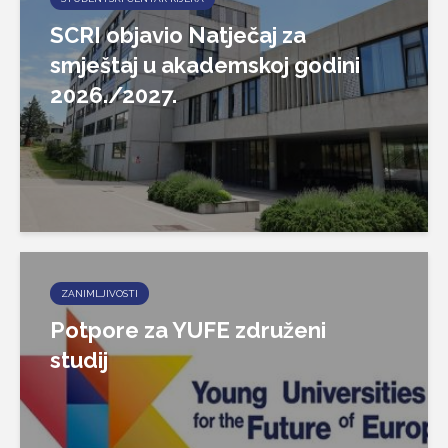
SCRI objavio Natječaj za
smještaj u akademskoj godini
2026./2027.
ZANIMLJIVOSTI
Potpore za YUFE združeni
studij