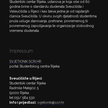
Studentski centar Rijeka, ustanova je koja više od 60
godina brine o standardu studenata Sveučilišta i
Veleučilišta u Rijeci i kao takva jedna je od najstarijih
članica Sveučilišta. U okviru svojih djelatnosti studentima
pruža usluge stanovanja, prehrane, privremenog ili
povremenog zapošljavanja te organizacije slobodnog
vremena studenata.
Impressum
SVJETIONIK.SCRI.HR
portal Studentskog centra Rijeka
Sveučilište u Rijeci
Studentski centar Rijeka
Radmile Matejčić 5
51000 Rijeka
tel:051/ 584 530
Info i prijedlozi:
svjetionik@scri.hr