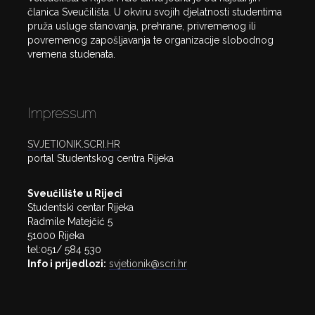
članica Sveučilišta. U okviru svojih djelatnosti studentima
pruža usluge stanovanja, prehrane, privremenog ili
povremenog zapošljavanja te organizacije slobodnog
vremena studenata.
Impressum
SVJETIONIK.SCRI.HR
portal Studentskog centra Rijeka
Sveučilište u Rijeci
Studentski centar Rijeka
Radmile Matejčić 5
51000 Rijeka
tel:051/ 584 530
Info i prijedlozi:
svjetionik@scri.hr