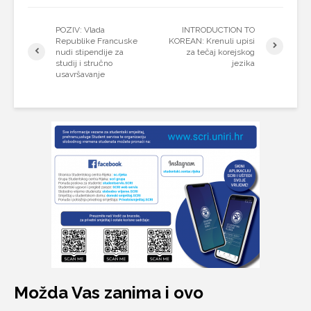
POZIV: Vlada
INTRODUCTION TO
Republike Francuske
KOREAN: Krenuli upisi
nudi stipendije za
za tečaj korejskog
studij i stručno
jezika
usavršavanje
Možda Vas zanima i ovo