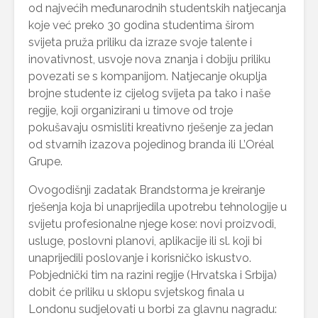
od najvećih međunarodnih studentskih natjecanja
koje već preko 30 godina studentima širom
svijeta pruža priliku da izraze svoje talente i
inovativnost, usvoje nova znanja i dobiju priliku
povezati se s kompanijom. Natjecanje okuplja
brojne studente iz cijelog svijeta pa tako i naše
regije, koji organizirani u timove od troje
pokušavaju osmisliti kreativno rješenje za jedan
od stvarnih izazova pojedinog branda ili L’Oréal
Grupe.
Ovogodišnji zadatak Brandstorma je kreiranje
rješenja koja bi unaprijedila upotrebu tehnologije u
svijetu profesionalne njege kose: novi proizvodi,
usluge, poslovni planovi, aplikacije ili sl. koji bi
unaprijedili poslovanje i korisničko iskustvo.
Pobjednički tim na razini regije (Hrvatska i Srbija)
dobit će priliku u sklopu svjetskog finala u
Londonu sudjelovati u borbi za glavnu nagradu: