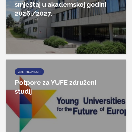
smještaj u akademskoj godini
2026./2027.
ZANIMLJIVOSTI
Potpore za YUFE združeni
studij