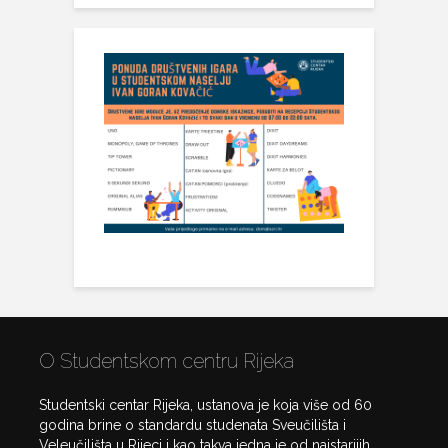
O Studentskom centru Rijeka
Studentski centar Rijeka, ustanova je koja više od 60
godina brine o standardu studenata Sveučilišta i
Veleučilišta u Rijeci i kao takva jedna je od najstarijih