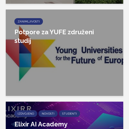
ZANIMLJIVOSTI
Potpore za YUFE združeni
studij
IZDVOJENO
NOVOSTI
STUDENTI
Elixir AI Academy