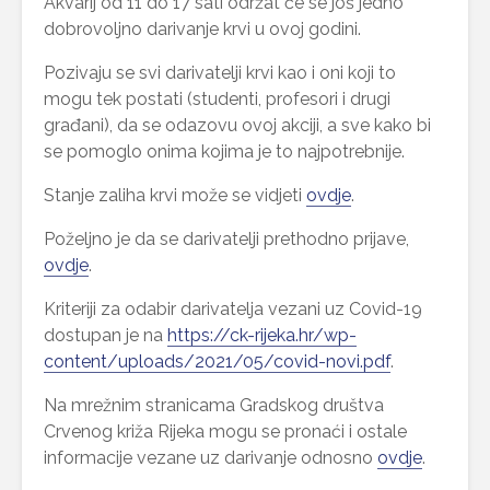
Akvarij od 11 do 17 sati održat će se još jedno
dobrovoljno darivanje krvi u ovoj godini.
Pozivaju se svi darivatelji krvi kao i oni koji to
mogu tek postati (studenti, profesori i drugi
građani), da se odazovu ovoj akciji, a sve kako bi
se pomoglo onima kojima je to najpotrebnije.
Stanje zaliha krvi može se vidjeti
ovdje
.
Poželjno je da se darivatelji prethodno prijave,
ovdje
.
Kriteriji za odabir darivatelja vezani uz Covid-19
dostupan je na
https://ck-rijeka.hr/wp-
content/uploads/2021/05/covid-novi.pdf
.
Na mrežnim stranicama Gradskog društva
Crvenog križa Rijeka mogu se pronaći i ostale
informacije vezane uz darivanje odnosno
ovdje
.