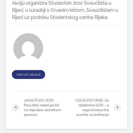
Akciju organizira Studentski zbor Sveučilišta u
Rijeci, u suradnji s Crvenim križom, Sveučilištem u
Rijeci uz podršku Studentskog centra Rijeka.
VIDI SVE OBJAVE
JAVNI POZIV SCRI:
COVID POTVRDE: Za
Rezultati natječaja bit
djelatnike SCRI – a
će objavljeni početkom
organizirana dva
prosinca
punkta za testiranje