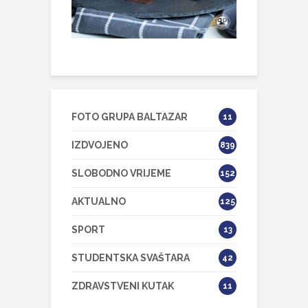
FOTO GRUPA BALTAZAR
11
IZDVOJENO
839
SLOBODNO VRIJEME
152
AKTUALNO
125
SPORT
13
STUDENTSKA SVAŠTARA
42
ZDRAVSTVENI KUTAK
11