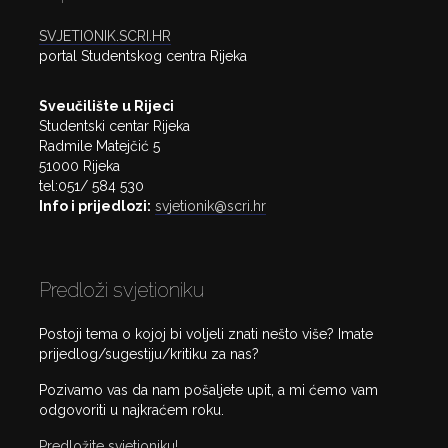
SVJETIONIK.SCRI.HR
portal Studentskog centra Rijeka
Sveučilište u Rijeci
Studentski centar Rijeka
Radmile Matejčić 5
51000 Rijeka
tel:051/ 584 530
Info i prijedlozi:
svjetionik@scri.hr
Predloži svjetioniku
Postoji tema o kojoj bi voljeli znati nešto više? Imate
prijedlog/sugestiju/kritiku za nas?
Pozivamo vas da nam pošaljete upit, a mi ćemo vam
odgovoriti u najkraćem roku.
Predložite svjetioniku!