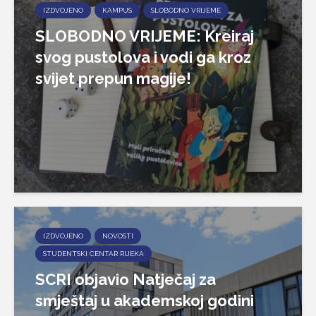
IZDVOJENO
KAMPUS
SLOBODNO VRIJEME
SLOBODNO VRIJEME: Kreiraj
svog pustolova i vodi ga kroz
svijet prepun magije!
IZDVOJENO
NOVOSTI
STUDENTSKI CENTAR RIJEKA
SCRI objavio Natječaj za
smještaj u akademskoj godini