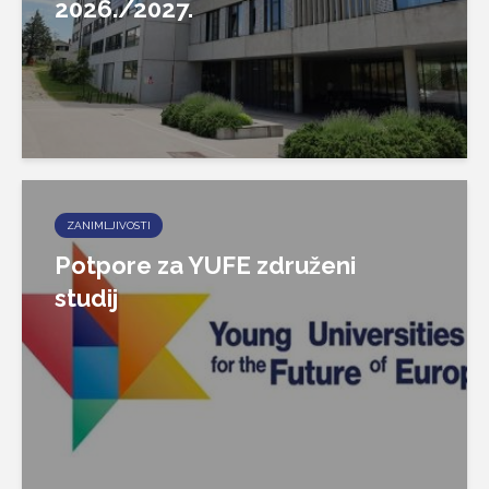
2026./2027.
ZANIMLJIVOSTI
Potpore za YUFE združeni
studij