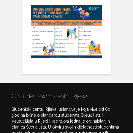
O Studentskom centru Rijeka
Studentski centar Rijeka, ustanova je koja više od 60
godina brine o standardu studenata Sveučilišta i
Veleučilišta u Rijeci i kao takva jedna je od najstarijih
članica Sveučilišta. U okviru svojih djelatnosti studentima