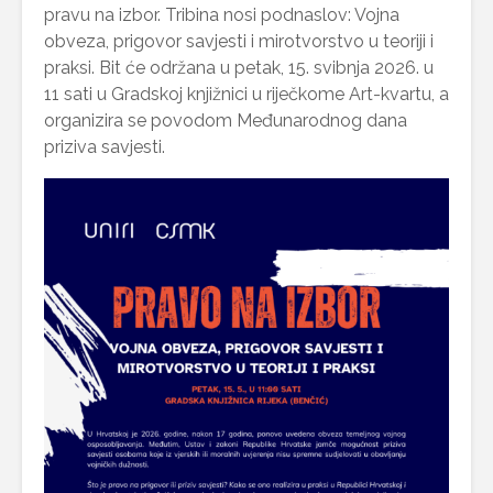
pravu na izbor. Tribina nosi podnaslov: Vojna
obveza, prigovor savjesti i mirotvorstvo u teoriji i
praksi. Bit će održana u petak, 15. svibnja 2026. u
11 sati u Gradskoj knjižnici u riječkome Art-kvartu, a
organizira se povodom Međunarodnog dana
priziva savjesti.