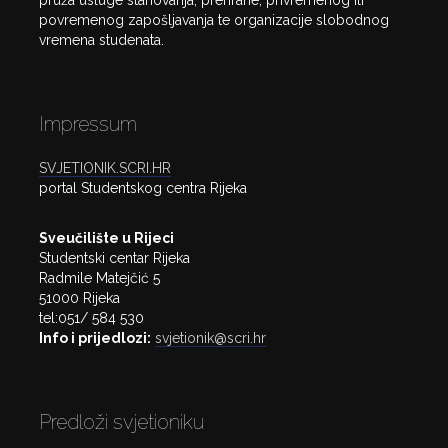
pruža usluge stanovanja, prehrane, privremenog ili
povremenog zapošljavanja te organizacije slobodnog
vremena studenata.
Impressum
SVJETIONIK.SCRI.HR
portal Studentskog centra Rijeka
Sveučilište u Rijeci
Studentski centar Rijeka
Radmile Matejčić 5
51000 Rijeka
tel:051/ 584 530
Info i prijedlozi:
svjetionik@scri.hr
Predloži svjetioniku