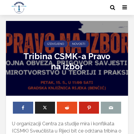
IZDVOJENO
NOVOSTI
Tribina CSMK-a Pravo
na izbor
U organizaciji Centra za studije mira i konflikata
(CSMK) Sveučilišta u Rijeci bit će održana tribina o