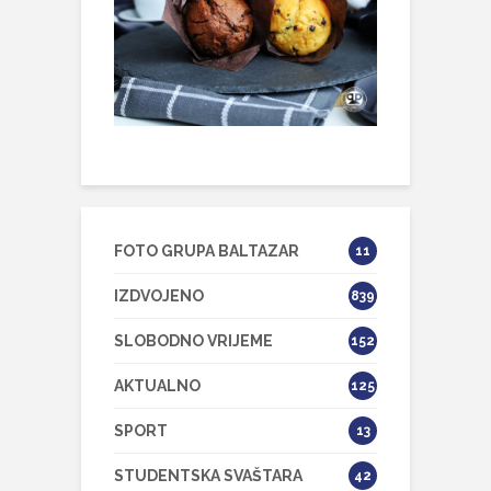
FOTO GRUPA BALTAZAR
11
IZDVOJENO
839
SLOBODNO VRIJEME
152
AKTUALNO
125
SPORT
13
STUDENTSKA SVAŠTARA
42