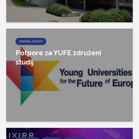
ZANIMLJIVOSTI
Potpore za YUFE združeni
studij