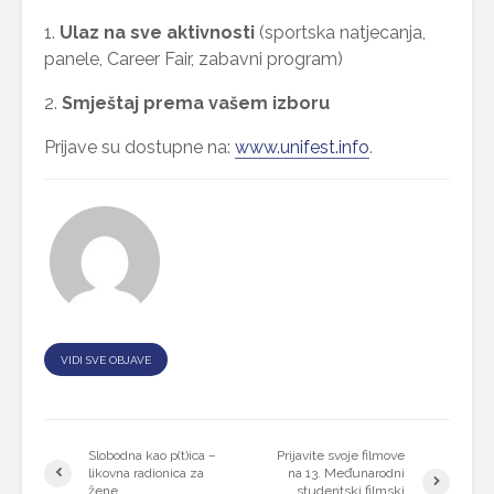
1.
Ulaz na sve aktivnosti
(sportska natjecanja,
panele, Career Fair, zabavni program)
2.
Smještaj prema vašem izboru
Prijave su dostupne na:
www.unifest.info
.
VIDI SVE OBJAVE
Slobodna kao p(t)ica –
Prijavite svoje filmove
likovna radionica za
na 13. Međunarodni
žene
studentski filmski