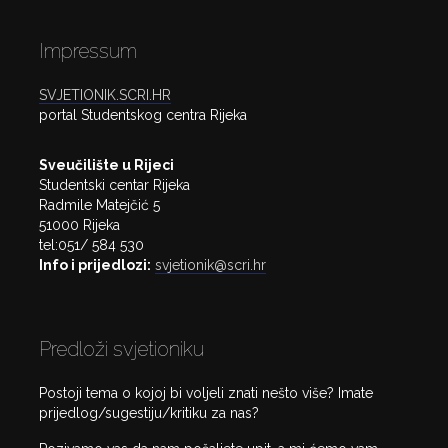
Impressum
SVJETIONIK.SCRI.HR
portal Studentskog centra Rijeka
Sveučilište u Rijeci
Studentski centar Rijeka
Radmile Matejčić 5
51000 Rijeka
tel:051/ 584 530
Info i prijedlozi:
svjetionik@scri.hr
Predloži svjetioniku
Postoji tema o kojoj bi voljeli znati nešto više? Imate
prijedlog/sugestiju/kritiku za nas?