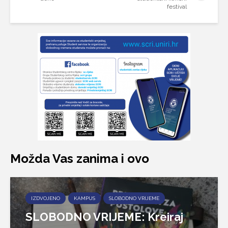
festival
Možda Vas zanima i ovo
IZDVOJENO
KAMPUS
SLOBODNO VRIJEME
SLOBODNO VRIJEME: Kreiraj