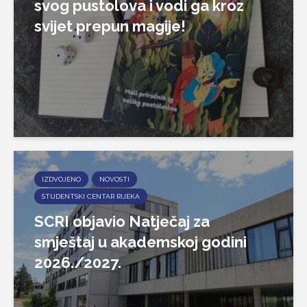
svog pustolova i vodi ga kroz
svijet prepun magije!
IZDVOJENO
NOVOSTI
STUDENTSKI CENTAR RIJEKA
SCRI objavio Natječaj za
smještaj u akademskoj godini
2026./2027.