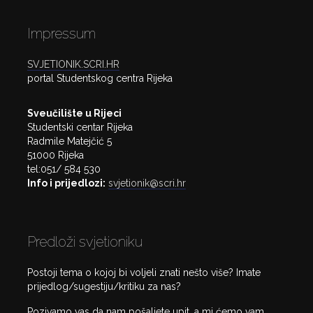
Impressum
SVJETIONIK.SCRI.HR
portal Studentskog centra Rijeka
Sveučilište u Rijeci
Studentski centar Rijeka
Radmile Matejčić 5
51000 Rijeka
tel:051/ 584 530
Info i prijedlozi:
svjetionik@scri.hr
Predloži svjetioniku
Postoji tema o kojoj bi voljeli znati nešto više? Imate
prijedlog/sugestiju/kritiku za nas?
Pozivamo vas da nam pošaljete upit, a mi ćemo vam