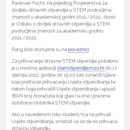
Radovan Fuchs, na prijedlog Povjerenstva za
dodjelu državnih stipendija u STEM područjima
znanosti u akademskoj godini 2021./2022., donio
je Odluku o dodjeli državnih stipendija u STEM
područjima znanosti za akademsku godinu
2021./2022.
Rang liste dostupne su na
poveznici
.
Za prihvaćanje državne STEM stipendije potrebno
je u mrežnoj aplikaciji
stemstipendije.mzo.hr
do 17.
siječnja 2022. godine do 15:00 sati označiti Izjave
koje prethode prihvaćanju Uvjeta stipendiranja te
nakon toga prihvatiti Uvjete stipendiranja i upisati
IBAN broj žiroračuna koji glasi na ime i prezime
dobitnice/dobitnika STEM stipendije.
Ako u navedenom roku student/ica ne prihvati
Uvjete stipendiranja, smatrat će se da ne prihvaća
državnu stipendiju.