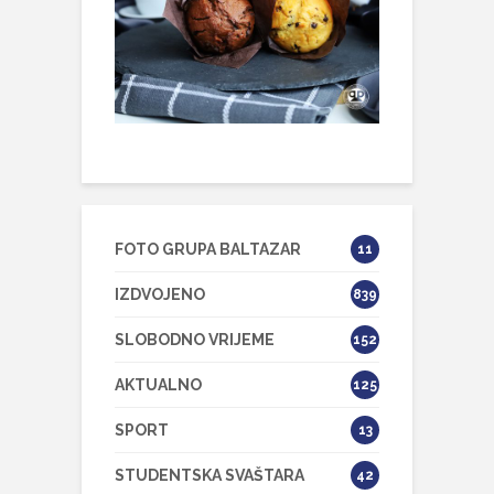
FOTO GRUPA BALTAZAR
11
IZDVOJENO
839
SLOBODNO VRIJEME
152
AKTUALNO
125
SPORT
13
STUDENTSKA SVAŠTARA
42