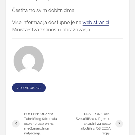
Čestitamo svim dobitnicima!
Više informacija dostupno je na
web stranici
Ministarstva znanosti i obrazovanja.
VIDI SVE OBJAVE
EUSPEN: Student
NOVI POREDAK:
Tehničkog fakulteta
Sveučilište u Rijeci u
ostvario uspjeh na
skupini 24 posto
međunarodnom
najboljih u QS EECA
natjecanju
regiji.