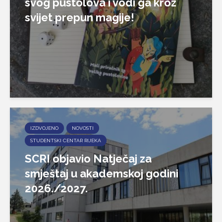
svog pustolova i vodi ga kroz
svijet prepun magije!
IZDVOJENO
NOVOSTI
STUDENTSKI CENTAR RIJEKA
SCRI objavio Natječaj za
smještaj u akademskoj godini
2026./2027.