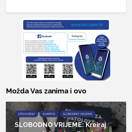
Možda Vas zanima i ovo
IZDVOJENO
KAMPUS
SLOBODNO VRIJEME
SLOBODNO VRIJEME: Kreiraj