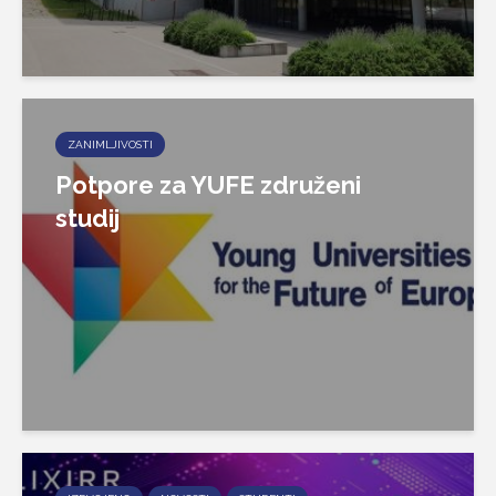
ZANIMLJIVOSTI
Potpore za YUFE združeni
studij