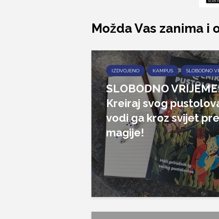
Možda Vas zanima i 
IZDVOJENO
KAMPUS
SLOBODNO V
SLOBODNO VRIJEME
Kreiraj svog pustolova
vodi ga kroz svijet pr
magije!