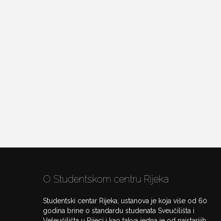
O Studentskom centru Rijeka
Studentski centar Rijeka, ustanova je koja više od 60
godina brine o standardu studenata Sveučilišta i
Veleučilišta u Rijeci i kao takva jedna je od najstarijih