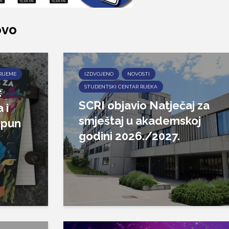
ovo
RIJEME
IZDVOJENO
NOVOSTI
STUDENTSKI CENTAR RIJEKA
:
SCRI objavio Natječaj za
 i
smještaj u akademskoj
epun
godini 2026./2027.