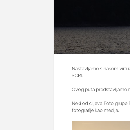
Nastavljamo s našom virtua
SCRI.
Ovog puta predstavljamo 
Neki od ciljeva Foto grupe 
fotografije kao medija.