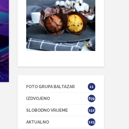
FOTO GRUPA BALTAZAR
11
IZDVOJENO
839
SLOBODNO VRIJEME
152
AKTUALNO
125