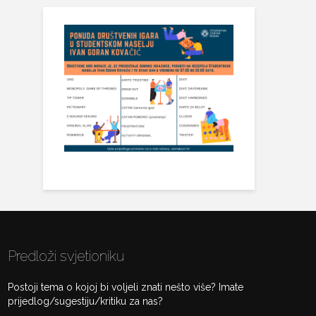
Predloži svjetioniku
Postoji tema o kojoj bi voljeli znati nešto više? Imate
prijedlog/sugestiju/kritiku za nas?