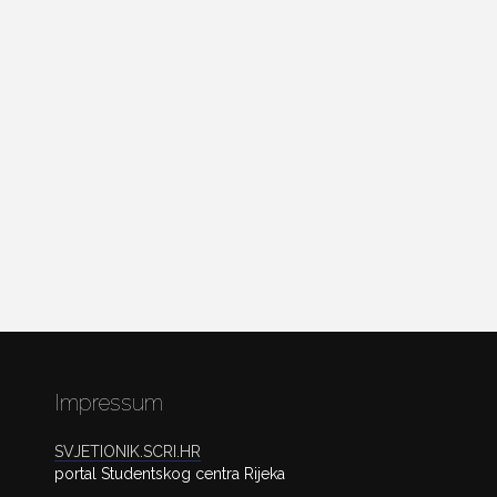
Impressum
SVJETIONIK.SCRI.HR
portal Studentskog centra Rijeka