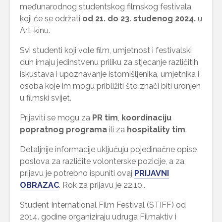
međunarodnog studentskog filmskog festivala,
koji će se održati
od 21. do 23. studenog 2024.
u
Art-kinu.
Svi studenti koji vole film, umjetnost i festivalski
duh imaju jedinstvenu priliku za stjecanje različitih
iskustava i upoznavanje istomišljenika, umjetnika i
osoba koje im mogu približiti što znači biti uronjen
u filmski svijet.
Prijaviti se mogu za
PR tim
,
koordinaciju
popratnog programa
ili za
hospitality tim
.
Detaljnije informacije uključuju pojedinačne opise
poslova za različite volonterske pozicije, a za
prijavu je potrebno ispuniti ovaj
PRIJAVNI
OBRAZAC
. Rok za prijavu je 22.10..
Student International Film Festival (STIFF) od
2014. godine organiziraju udruga Filmaktiv i