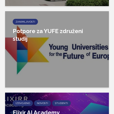
ZANIMLJIVOSTI
Potpore za YUFE združeni
studij
IZDVOJENO
NOVOSTI
STUDENTI
Elixir AI Academy