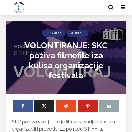
IZDVOJENO
STUDENTI
VOLONTIRANJE: SKC
poziva filmofile iza
kulisa organizacije
festivala
SKC poziva sve ljubitelje filma na sudjelovanje u
organizaciji i provedbi 11. po redu STIFF-a,