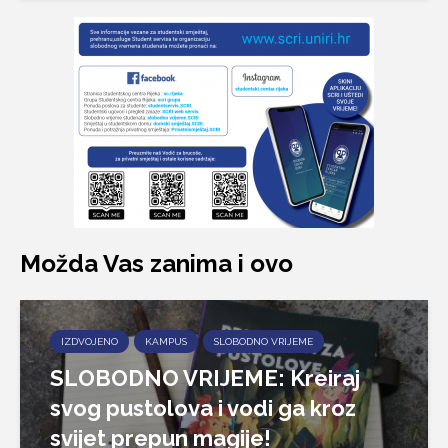
Možda Vas zanima i ovo
IZDVOJENO
KAMPUS
SLOBODNO VRIJEME
SLOBODNO VRIJEME: Kreiraj
svog pustolova i vodi ga kroz
svijet prepun magije!