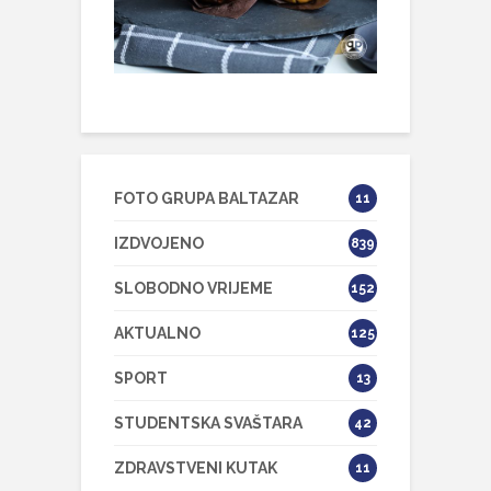
FOTO GRUPA BALTAZAR
11
IZDVOJENO
839
SLOBODNO VRIJEME
152
AKTUALNO
125
SPORT
13
STUDENTSKA SVAŠTARA
42
ZDRAVSTVENI KUTAK
11