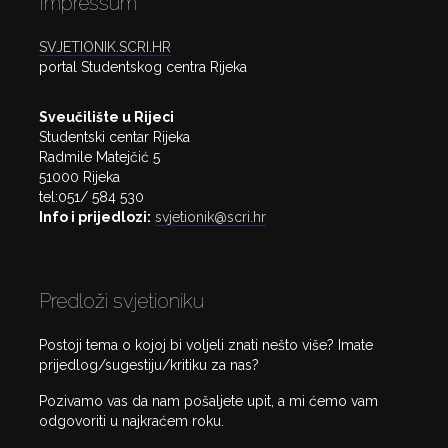
Impressum
SVJETIONIK.SCRI.HR
portal Studentskog centra Rijeka
Sveučilište u Rijeci
Studentski centar Rijeka
Radmile Matejčić 5
51000 Rijeka
tel:051/ 584 530
Info i prijedlozi:
svjetionik@scri.hr
Predloži svjetioniku
Postoji tema o kojoj bi voljeli znati nešto više? Imate
prijedlog/sugestiju/kritiku za nas?
Pozivamo vas da nam pošaljete upit, a mi ćemo vam
odgovoriti u najkraćem roku.