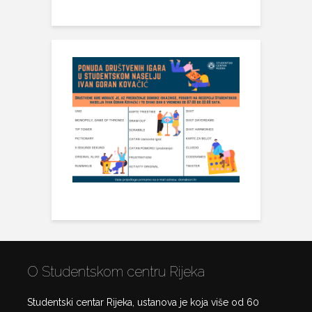
O Studentskom centru Rijeka
Studentski centar Rijeka, ustanova je koja više od 60