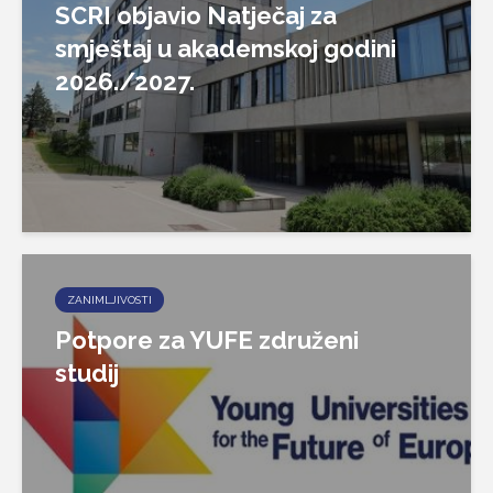
SCRI objavio Natječaj za
smještaj u akademskoj godini
2026./2027.
ZANIMLJIVOSTI
Potpore za YUFE združeni
studij