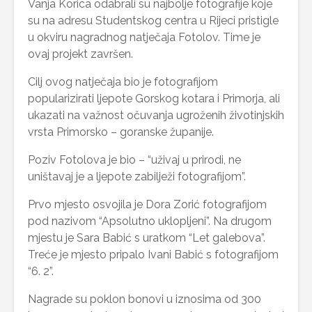
Vanja Korica odabrali su najbolje fotografije koje
su na adresu Studentskog centra u Rijeci pristigle
u okviru nagradnog natječaja Fotolov. Time je
ovaj projekt završen.
Cilj ovog natječaja bio je fotografijom
popularizirati ljepote Gorskog kotara i Primorja, ali
ukazati na važnost očuvanja ugroženih životinjskih
vrsta Primorsko – goranske županije.
Poziv Fotolova je bio – “uživaj u prirodi, ne
uništavaj je a ljepote zabilježi fotografijom”.
Prvo mjesto osvojila je Dora Zorić fotografijom
pod nazivom “Apsolutno uklopljeni”. Na drugom
mjestu je Sara Babić s uratkom “Let galebova”.
Treće je mjesto pripalo Ivani Babić s fotografijom
“6. 2”.
Nagrade su poklon bonovi u iznosima od 300