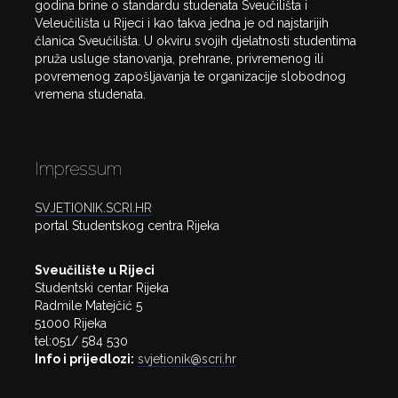
godina brine o standardu studenata Sveučilišta i
Veleučilišta u Rijeci i kao takva jedna je od najstarijih
članica Sveučilišta. U okviru svojih djelatnosti studentima
pruža usluge stanovanja, prehrane, privremenog ili
povremenog zapošljavanja te organizacije slobodnog
vremena studenata.
Impressum
SVJETIONIK.SCRI.HR
portal Studentskog centra Rijeka
Sveučilište u Rijeci
Studentski centar Rijeka
Radmile Matejčić 5
51000 Rijeka
tel:051/ 584 530
Info i prijedlozi:
svjetionik@scri.hr