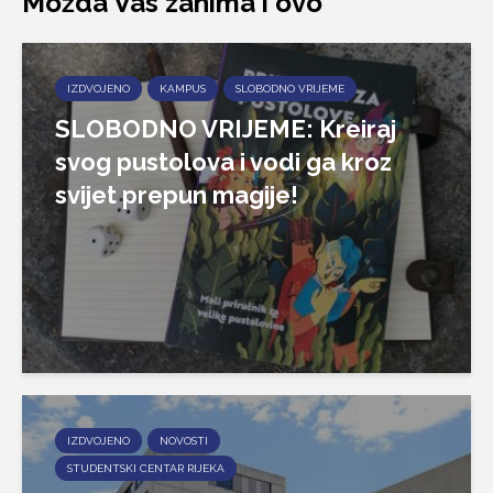
Možda Vas zanima i ovo
IZDVOJENO
KAMPUS
SLOBODNO VRIJEME
SLOBODNO VRIJEME: Kreiraj
svog pustolova i vodi ga kroz
svijet prepun magije!
IZDVOJENO
NOVOSTI
STUDENTSKI CENTAR RIJEKA