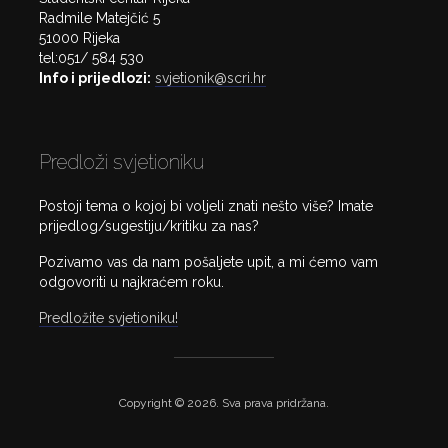
Radmile Matejčić 5
51000 Rijeka
tel:051/ 584 530
Info i prijedlozi:
svjetionik@scri.hr
Predloži svjetioniku
Postoji tema o kojoj bi voljeli znati nešto više? Imate
prijedlog/sugestiju/kritiku za nas?
Pozivamo vas da nam pošaljete upit, a mi ćemo vam
odgovoriti u najkraćem roku.
Predložite svjetioniku!
Copyright © 2026. Sva prava pridržana.