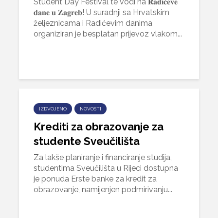
Student Day Festival te vodi na 𝐑𝐚𝐝𝐢𝐜́𝐞𝐯𝐞
𝐝𝐚𝐧𝐞 𝐮 𝐙𝐚𝐠𝐫𝐞𝐛! U suradnji sa Hrvatskim
željeznicama i Radićevim danima
organiziran je besplatan prijevoz vlakom...
IZDVOJENO
NOVOSTI
Krediti za obrazovanje za
studente Sveučilišta
Za lakše planiranje i financiranje studija,
studentima Sveučilišta u Rijeci dostupna
je ponuda Erste banke za kredit za
obrazovanje, namijenjen podmirivanju...