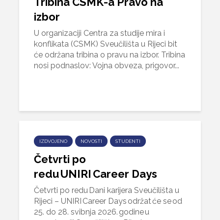
Tribina CSMK-a Pravo na
izbor
U organizaciji Centra za studije mira i
konflikata (CSMK) Sveučilišta u Rijeci bit
će održana tribina o pravu na izbor. Tribina
nosi podnaslov: Vojna obveza, prigovor...
IZDVOJENO
NOVOSTI
STUDENTI
Četvrti po
redu UNIRI Career Days
Četvrti po redu Dani karijera Sveučilišta u
Rijeci – UNIRI Career Days održat će se od
25. do 28. svibnja 2026. godine u