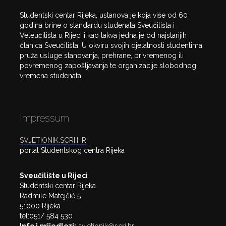
Studentski centar Rijeka, ustanova je koja više od 60
godina brine o standardu studenata Sveučilišta i
Veleučilišta u Rijeci i kao takva jedna je od najstarijih
članica Sveučilišta. U okviru svojih djelatnosti studentima
pruža usluge stanovanja, prehrane, privremenog ili
povremenog zapošljavanja te organizacije slobodnog
vremena studenata.
Impressum
SVJETIONIK.SCRI.HR
portal Studentskog centra Rijeka
Sveučilište u Rijeci
Studentski centar Rijeka
Radmile Matejčić 5
51000 Rijeka
tel:051/ 584 530
Info i prijedlozi:
svjetionik@scri.hr