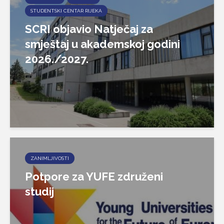
STUDENTSKI CENTAR RIJEKA
SCRI objavio Natječaj za
smještaj u akademskoj godini
2026./2027.
ZANIMLJIVOSTI
Potpore za YUFE združeni
studij