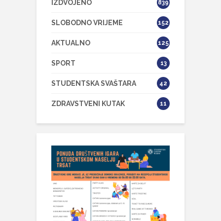
IZDVOJENO
839
SLOBODNO VRIJEME
152
AKTUALNO
125
SPORT
13
STUDENTSKA SVAŠTARA
42
ZDRAVSTVENI KUTAK
11