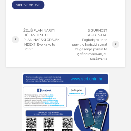
VIDI SVE OBJAVE
ŽELIŠ PLANINARITI I
SIGURNOST
UČLANITI SE U
STUDENATA:
PLANINARSKI ODSJEK
Pogledajte kako
INDEX?: Evo kako to
pravilno koristiti aparat
učiniti!
za gašenje požara te
vježbe evakuacije i
spašavanja