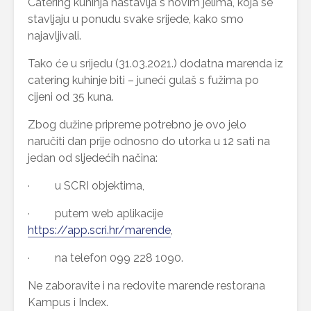
Catering kuhinja nastavlja s novim jelima, koja se
stavljaju u ponudu svake srijede, kako smo
najavljivali.
Tako će u srijedu (31.03.2021.) dodatna marenda iz
catering kuhinje biti – juneći gulaš s fužima po
cijeni od 35 kuna.
Zbog dužine pripreme potrebno je ovo jelo
naručiti dan prije odnosno do utorka u 12 sati na
jedan od sljedećih načina:
· u SCRI objektima,
· putem web aplikacije
https://app.scri.hr/marende
,
· na telefon 099 228 1090.
Ne zaboravite i na redovite marende restorana
Kampus i Index.