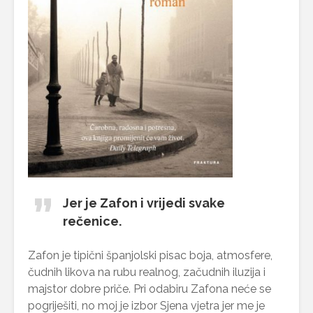
Jer je Zafon i vrijedi svake
rečenice.
Zafon je tipični španjolski pisac boja, atmosfere,
čudnih likova na rubu realnog, začudnih iluzija i
majstor dobre priče. Pri odabiru Zafona neće se
pogriješiti, no moj je izbor Sjena vjetra jer me je