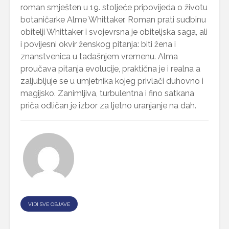
roman smješten u 19. stoljeće pripovijeda o životu
botaničarke Alme Whittaker. Roman prati sudbinu
obitelji Whittaker i svojevrsna je obiteljska saga, ali
i povijesni okvir ženskog pitanja: biti žena i
znanstvenica u tadašnjem vremenu. Alma
proučava pitanja evolucije, praktična je i realna a
zaljubljuje se u umjetnika kojeg privlači duhovno i
magijsko. Zanimljiva, turbulentna i fino satkana
priča odličan je izbor za ljetno uranjanje na dah.
VIDI SVE OBJAVE