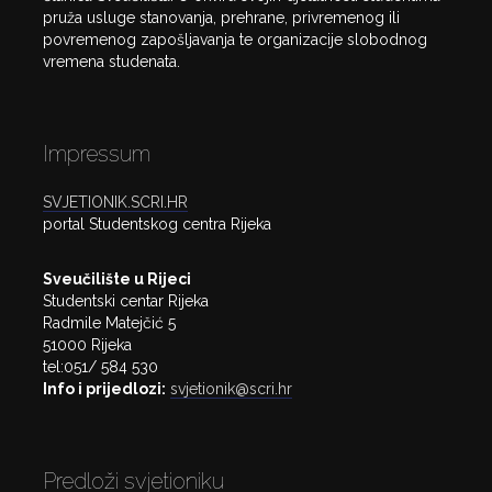
pruža usluge stanovanja, prehrane, privremenog ili
povremenog zapošljavanja te organizacije slobodnog
vremena studenata.
Impressum
SVJETIONIK.SCRI.HR
portal Studentskog centra Rijeka
Sveučilište u Rijeci
Studentski centar Rijeka
Radmile Matejčić 5
51000 Rijeka
tel:051/ 584 530
Info i prijedlozi:
svjetionik@scri.hr
Predloži svjetioniku