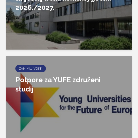
2026./2027.
ZANIMLJIVOSTI
Potpore za YUFE združeni
studij