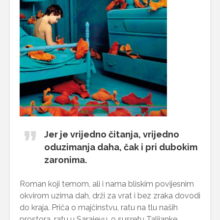
Jer je vrijedno čitanja, vrijedno
oduzimanja daha, čak i pri dubokim
zaronima.
Roman koji temom, ali i nama bliskim povijesnim
okvirom uzima dah, drži za vrat i bez zraka dovodi
do kraja. Priča o majčinstvu, ratu na tlu naših
prostora, ratu u Sarajevu, o susretu Talijanke