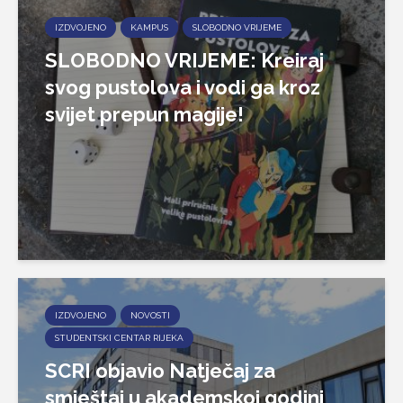
IZDVOJENO
KAMPUS
SLOBODNO VRIJEME
SLOBODNO VRIJEME: Kreiraj
svog pustolova i vodi ga kroz
svijet prepun magije!
IZDVOJENO
NOVOSTI
STUDENTSKI CENTAR RIJEKA
SCRI objavio Natječaj za
smještaj u akademskoj godini