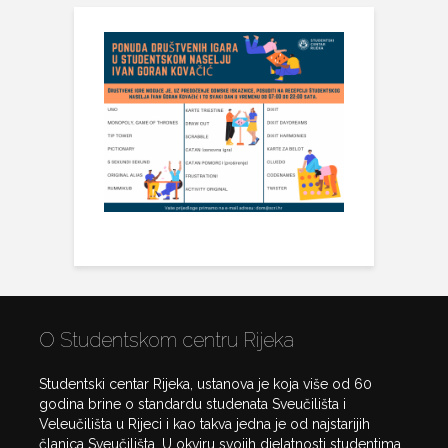
O Studentskom centru Rijeka
Studentski centar Rijeka, ustanova je koja više od 60
godina brine o standardu studenata Sveučilišta i
Veleučilišta u Rijeci i kao takva jedna je od najstarijih
članica Sveučilišta. U okviru svojih djelatnosti studentima