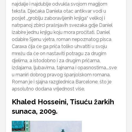
najdalje i najdublje odvukla svojom magijom
teksta. Dječaka Daniela otac antikvar vodi u
posjet „groblju zaboravljenih knjiga“ velikoj i
natrpanoj zbirci prašnjavih svezaka gdje Daniel
izabire jednu knjigu koju mora pročitati. Daniel
odabire Sjenu vjetra, roman nepoznatog pisca
Caraxa čija će ga priča toliko uhvatiti u svoju
mrežu da će on nastaviti potragu za drugim
djelima, a istodobno i za drugim pričama,
izdajama, ljubavima, tajnama i opasnostima….sve
u maniri dobrog pravog španjolskom romana.
Roman je i sjajna razglednica Barcelone, što je
apsolutno dodana vrijednost više.
Khaled Hosseini, Tisuću žarkih
sunaca, 2009.