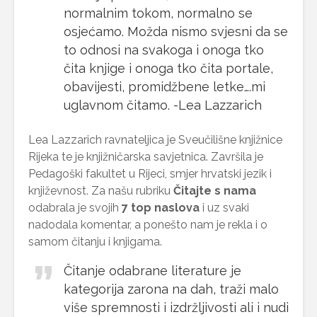
normalnim tokom, normalno se
osjećamo. Možda nismo svjesni da se
to odnosi na svakoga i onoga tko
čita knjige i onoga tko čita portale,
obavijesti, promidžbene letke….mi
uglavnom čitamo. -Lea Lazzarich
Lea Lazzarich ravnateljica je Sveučilišne knjižnice
Rijeka te je knjižničarska savjetnica. Završila je
Pedagoški fakultet u Rijeci, smjer hrvatski jezik i
književnost. Za našu rubriku
Čitajte s nama
odabrala je svojih
7 top naslova
i uz svaki
nadodala komentar, a ponešto nam je rekla i o
samom čitanju i knjigama.
Čitanje odabrane literature je
kategorija zarona na dah, traži malo
više spremnosti i izdržljivosti ali i nudi