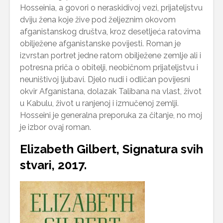
Hosseinia, a govori o neraskidivoj vezi, prijateljstvu
dviju žena koje žive pod željeznim okovom
afganistanskog društva, kroz desetljeća ratovima
obilježene afganistanske povijesti. Roman je
izvrstan portret jedne ratom obilježene zemlje ali i
potresna priča o obitelji, neobičnom prijateljstvu i
neuništivoj ljubavi. Djelo nudi i odličan povijesni
okvir Afganistana, dolazak Talibana na vlast, život
u Kabulu, život u ranjenoj i izmučenoj zemlji.
Hosseini je generalna preporuka za čitanje, no moj
je izbor ovaj roman.
Elizabeth Gilbert, Signatura svih
stvari, 2017.