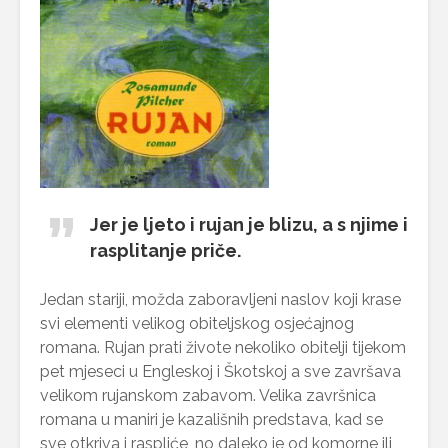
Jer je ljeto i rujan je blizu, a s njime i
rasplitanje priče.
Jedan stariji, možda zaboravljeni naslov koji krase
svi elementi velikog obiteljskog osjećajnog
romana. Rujan prati živote nekoliko obitelji tijekom
pet mjeseci u Engleskoj i Škotskoj a sve završava
velikom rujanskom zabavom. Velika završnica
romana u maniri je kazališnih predstava, kad se
sve otkriva i raspliće, no daleko je od komorne ili