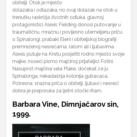
obitelji. Otok je mjesto
dolazaka i odlazaka, no ovaj dolazak na otok u
trenutku raskrižja životnih odluka, glavnoj
protagonistici Alexis Fielding donosi putovanje u
traumatičnu, mračnu i povijesno utemeljenu priču
o Spinalongi, prabaki Eleni i obiteljskoj biografiji
premreženoj nesrećama, ratom ali i ljubavima.
Alexis putuje na Kretu posjetiti rodno mjesto svoje
majke, noseći pismo majčinoj prijateljici Fotini.
Nasuprot majčina sela Plake, dočekat će ju
Spinalonga, nekadašnja kolonija gubavaca.
Potresna, snažna priča o obitelji, ljubavi i nesreći
dobra je preporuka za ljetni otočki ritam.
Barbara Vine, Dimnjačarov sin,
1999.