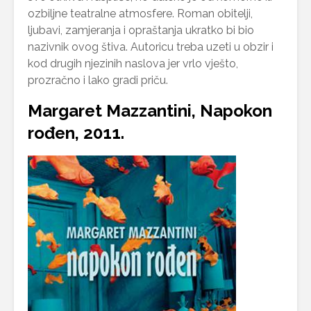
ozbiljne teatralne atmosfere. Roman obitelji,
ljubavi, zamjeranja i opraštanja ukratko bi bio
nazivnik ovog štiva. Autoricu treba uzeti u obzir i
kod drugih njezinih naslova jer vrlo vješto,
prozračno i lako gradi priču.
Margaret Mazzantini, Napokon
rođen, 2011.