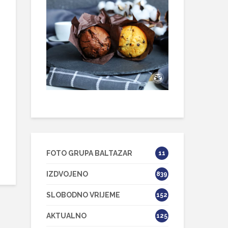
FOTO GRUPA BALTAZAR
11
IZDVOJENO
839
SLOBODNO VRIJEME
152
AKTUALNO
125