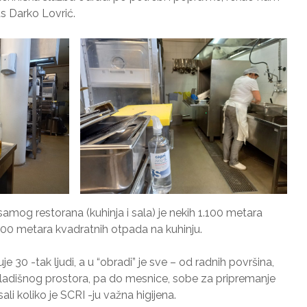
s Darko Lovrić.
mog restorana (kuhinja i sala) je nekih 1.100 metara
500 metara kvadratnih otpada na kuhinju.
e 30 -tak ljudi, a u “obradi” je sve – od radnih površina,
kladišnog prostora, pa do mesnice, sobe za pripremanje
ali koliko je SCRI -ju važna higijena.