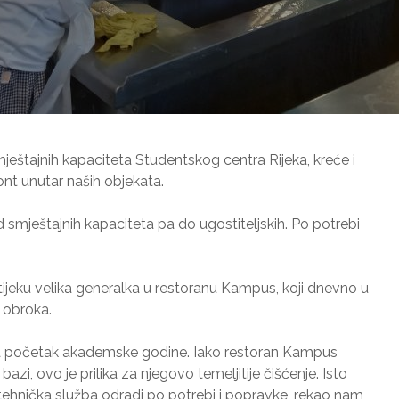
mještajnih kapaciteta Studentskog centra Rijeka, kreće i
nt unutar naših objekata.
d smještajnih kapaciteta pa do ugostiteljskih. Po potrebi
ijeku velika generalka u restoranu Kampus, koji dnevno u
e obroka.
a početak akademske godine. Iako restoran Kampus
bazi, ovo je prilika za njegovo temeljitije čišćenje. Isto
a tehnička služba odradi po potrebi i popravke, rekao nam