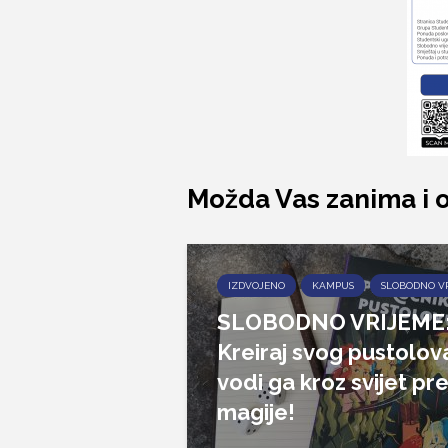
Možda Vas zanima i 
IZDVOJENO
KAMPUS
SLOBODNO V
SLOBODNO VRIJEME
Kreiraj svog pustolova
vodi ga kroz svijet pr
magije!