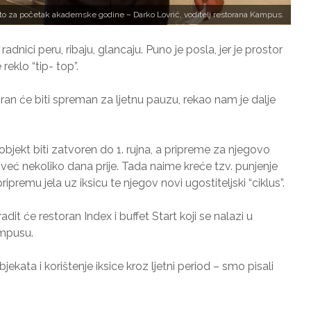
isto za početak akademske godine – Darko Lovrić, voditelj restorana Kampus.
dnici peru, ribaju, glancaju. Puno je posla, jer je prostor
 reklo “tip- top”.
an će biti spreman za ljetnu pauzu, rekao nam je dalje
objekt biti zatvoren do 1. rujna, a pripreme za njegovo
eć nekoliko dana prije. Tada naime kreće tzv. punjenje
premu jela uz iksicu te njegov novi ugostiteljski “ciklus”.
radit će restoran Index i buffet Start koji se nalazi u
mpusu.
ata i korištenje iksice kroz ljetni period – smo pisali