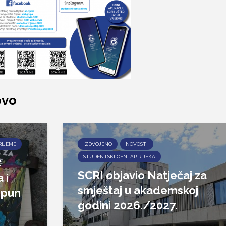
ovo
RIJEME
IZDVOJENO
NOVOSTI
STUDENTSKI CENTAR RIJEKA
:
SCRI objavio Natječaj za
 i
smještaj u akademskoj
epun
godini 2026./2027.