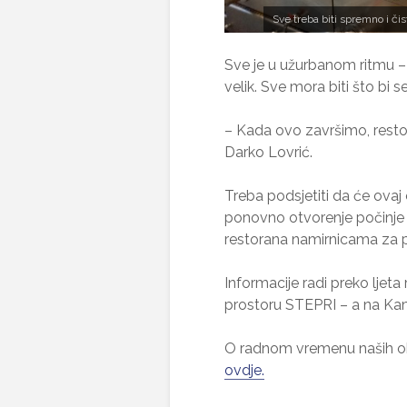
Sve treba biti spremno i č
Sve je u užurbanom ritmu – ra
velik. Sve mora biti što bi se
– Kada ovo završimo, restor
Darko Lovrić.
Treba podsjetiti da će ovaj 
ponovno otvorenje počinje v
restorana namirnicama za pri
Informacije radi preko ljeta 
prostoru STEPRI – a na Ka
O radnom vremenu naših objek
ovdje.