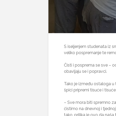
S iseljenjem studenata iz s
veliko pospremanje te remo
Čisti i posprema se sve – o
obavljaju se i popravci.
Tako je između ostaloga u t
špici pripremi tisuće i tisuć
– Sve mora biti spremno z
čistimo na dnevnoj i tjednoj 
tako, prilika je ovo da naš