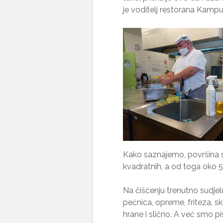
je voditelj restorana Kampu
Kako saznajemo, površina sa
kvadratnih, a od toga oko 
Na čišćenju trenutno sudjeluj
pećnica, opreme, friteza, s
hrane i slično. A već smo pis