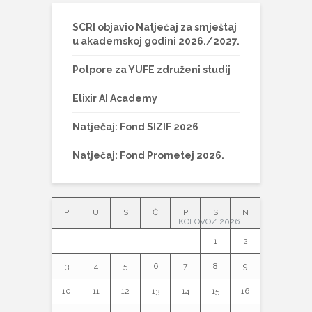
SCRI objavio Natječaj za smještaj
u akademskoj godini 2026./2027.
Potpore za YUFE združeni studij
Elixir AI Academy
Natječaj: Fond SIZIF 2026
Natječaj: Fond Prometej 2026.
P
U
S
Č
P
S
N
KOLOVOZ 2026
1
2
3
4
5
6
7
8
9
10
11
12
13
14
15
16