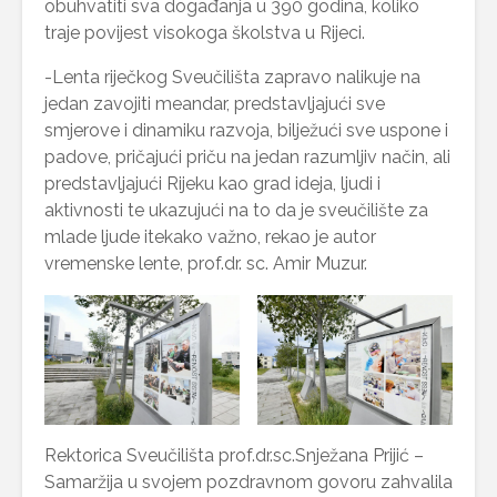
obuhvatiti sva događanja u 390 godina, koliko
traje povijest visokoga školstva u Rijeci.
-Lenta riječkog Sveučilišta zapravo nalikuje na
jedan zavojiti meandar, predstavljajući sve
smjerove i dinamiku razvoja, bilježući sve uspone i
padove, pričajući priču na jedan razumljiv način, ali
predstavljajući Rijeku kao grad ideja, ljudi i
aktivnosti te ukazujući na to da je sveučilište za
mlade ljude itekako važno, rekao je autor
vremenske lente, prof.dr. sc. Amir Muzur.
Rektorica Sveučilišta prof.dr.sc.Snježana Prijić –
Samaržija u svojem pozdravnom govoru zahvalila