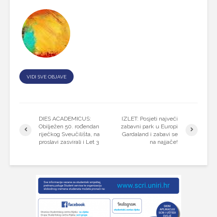
VIDI SVE OBJAVE
DIES ACADEMICUS:
IZLET: Posjeti najveći
Obilježen 50. rođendan
zabavni park u Europi
riječkog Sveučilišta, na
Gardaland i zabavi se
proslavi zasvirali i Let 3
na najjače!