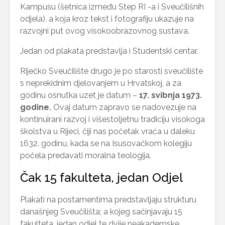
Kampusu (šetnica između Step RI -a i Sveučilišnih
odjela), a koja kroz tekst i fotografiju ukazuje na
razvojni put ovog visokoobrazovnog sustava.
Jedan od plakata predstavlja i Studentski centar.
Riječko Sveučilište drugo je po starosti sveučilište
s neprekidnim djelovanjem u Hrvatskoj, a za
godinu osnutka uzet je datum –
17. svibnja 1973.
godine.
Ovaj datum zapravo se nadovezuje na
kontinuirani razvoj i višestoljetnu tradiciju visokoga
školstva u Rijeci, čiji nas početak vraća u daleku
1632. godinu, kada se na Isusovačkom kolegiju
počela predavati moralna teologija.
Čak 15 fakulteta, jedan Odjel
Plakati na postamentima predstavljaju strukturu
današnjeg Sveučilišta; a kojeg sačinjavaju 15
fakulteta, jedan odjel te dvije neakademske