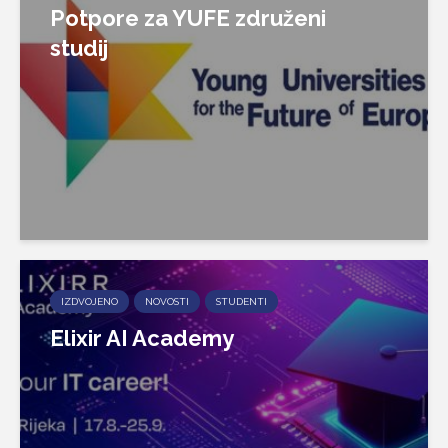
Potpore za YUFE združeni
studij
IZDVOJENO
NOVOSTI
STUDENTI
Elixir AI Academy