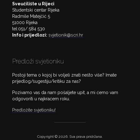
Sveučilište u Rijeci
Studentski centar Rijeka
Radmile Matejčić 5
51000 Rijeka
tel:051/ 584 530
Info i prijedlozi:
svjetionik@scri.hr
Predloži svjetioniku
Postoji tema o kojoj bi voljeli znati nešto više? Imate
prijedlog/sugestiju/kritiku za nas?
Pozivamo vas da nam pošaljete upit, a mi ćemo vam
odgovoriti u najkraćem roku.
Predložite svjetioniku!
Copyright © 2026. Sva prava pridržana.