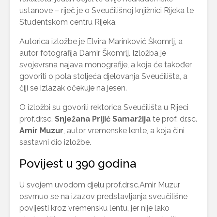
ustanove – riječ je o Sveučilišnoj knjižnici Rijeka te
Studentskom centru Rijeka.
Autorica izložbe je Elvira Marinković Škomrlj, a
autor fotografija Damir Škomrlj. Izložba je
svojevrsna najava monografije, a koja će također
govoriti o pola stoljeća djelovanja Sveučilišta, a
čiji se izlazak očekuje na jesen.
O izložbi su govorili rektorica Sveučilišta u Rijeci
prof.dr.sc.
Snježana Prijić Samaržija
te prof. dr.sc.
Amir Muzur
, autor vremenske lente, a koja čini
sastavni dio izložbe.
Povijest u 390 godina
U svojem uvodom djelu prof.dr.sc.Amir Muzur
osvrnuo se na izazov predstavljanja sveučilišne
povijesti kroz vremensku lentu, jer nije lako