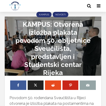
KAMPUS
NOVOSTI
KAMPUS: Otvorena
izložba plakata
povodom 50. obljetnice
Sveučilišta,
predstavljen i
Studentski centar
Rijeka
Povodom 50. rođendana Sveučilišta u Rijeci
otvorena je izložba plakata na postamentima na