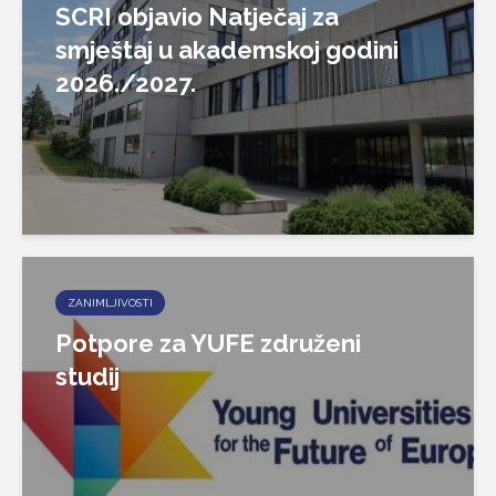
SCRI objavio Natječaj za
smještaj u akademskoj godini
2026./2027.
ZANIMLJIVOSTI
Potpore za YUFE združeni
studij