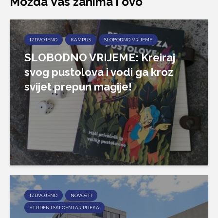
Možda Vas zanima i ovo
IZDVOJENO
KAMPUS
SLOBODNO VRIJEME
SLOBODNO VRIJEME: Kreiraj
svog pustolova i vodi ga kroz
svijet prepun magije!
IZDVOJENO
NOVOSTI
STUDENTSKI CENTAR RIJEKA