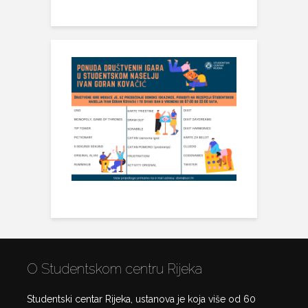
O Studentskom centru Rijeka
Studentski centar Rijeka, ustanova je koja više od 60