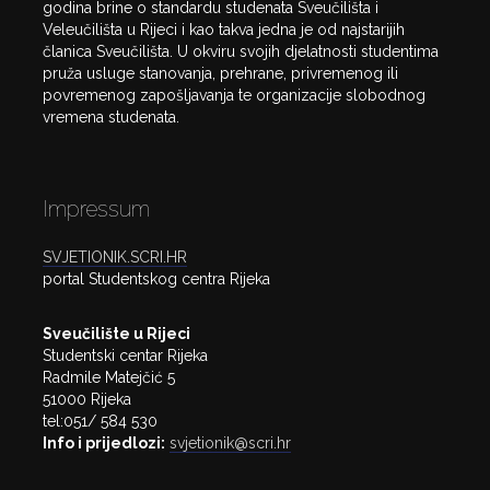
godina brine o standardu studenata Sveučilišta i
Veleučilišta u Rijeci i kao takva jedna je od najstarijih
članica Sveučilišta. U okviru svojih djelatnosti studentima
pruža usluge stanovanja, prehrane, privremenog ili
povremenog zapošljavanja te organizacije slobodnog
vremena studenata.
Impressum
SVJETIONIK.SCRI.HR
portal Studentskog centra Rijeka
Sveučilište u Rijeci
Studentski centar Rijeka
Radmile Matejčić 5
51000 Rijeka
tel:051/ 584 530
Info i prijedlozi:
svjetionik@scri.hr