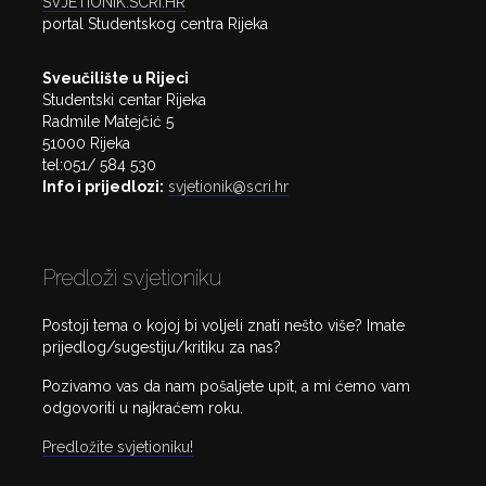
SVJETIONIK.SCRI.HR
portal Studentskog centra Rijeka
Sveučilište u Rijeci
Studentski centar Rijeka
Radmile Matejčić 5
51000 Rijeka
tel:051/ 584 530
Info i prijedlozi:
svjetionik@scri.hr
Predloži svjetioniku
Postoji tema o kojoj bi voljeli znati nešto više? Imate
prijedlog/sugestiju/kritiku za nas?
Pozivamo vas da nam pošaljete upit, a mi ćemo vam
odgovoriti u najkraćem roku.
Predložite svjetioniku!