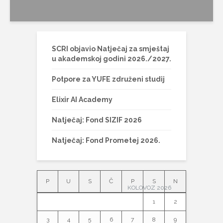
SCRI objavio Natječaj za smještaj
u akademskoj godini 2026./2027.
Potpore za YUFE združeni studij
Elixir AI Academy
Natječaj: Fond SIZIF 2026
Natječaj: Fond Prometej 2026.
P
U
S
Č
P
S
N
KOLOVOZ 2026
1
2
3
4
5
6
7
8
9