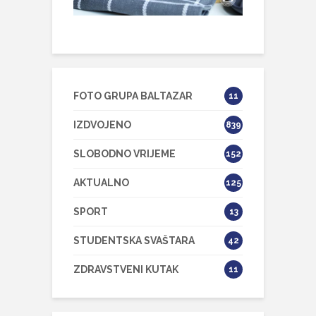
FOTO GRUPA BALTAZAR
11
IZDVOJENO
839
SLOBODNO VRIJEME
152
AKTUALNO
125
SPORT
13
STUDENTSKA SVAŠTARA
42
ZDRAVSTVENI KUTAK
11