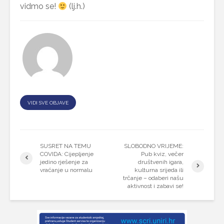
vidmo se!
(lj.h.)
VIDI SVE OBJAVE
SUSRET NA TEMU
SLOBODNO VRIJEME:
COVIDA: Cijepljenje
Pub kviz, večer
jedino rješenje za
društvenih igara,
vraćanje u normalu
kulturna srijeda ili
trčanje – odaberi našu
aktivnost i zabavi se!