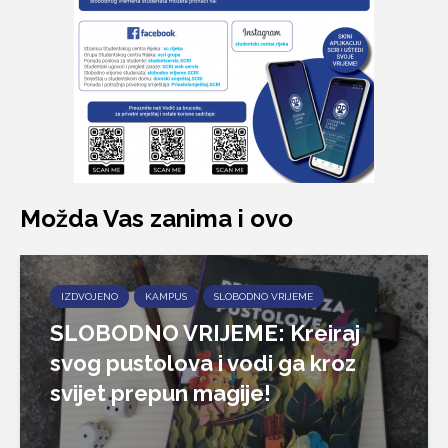
Možda Vas zanima i ovo
IZDVOJENO
KAMPUS
SLOBODNO VRIJEME
SLOBODNO VRIJEME: Kreiraj
svog pustolova i vodi ga kroz
svijet prepun magije!